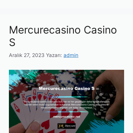
Mercurecasino Casino
S
Aralık 27, 2023
Yazarı:
admin