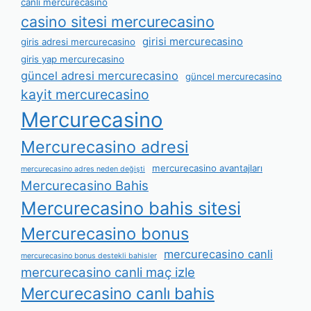
canli mercurecasino
casino sitesi mercurecasino
girisi mercurecasino
giris adresi mercurecasino
giris yap mercurecasino
güncel adresi mercurecasino
güncel mercurecasino
kayit mercurecasino
Mercurecasino
Mercurecasino adresi
mercurecasino avantajları
mercurecasino adres neden değişti
Mercurecasino Bahis
Mercurecasino bahis sitesi
Mercurecasino bonus
mercurecasino canli
mercurecasino bonus destekli bahisler
mercurecasino canli maç izle
Mercurecasino canlı bahis