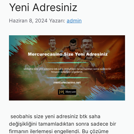
Yeni Adresiniz
Haziran 8, 2024
Yazarı:
admin
seobahis size yeni adresiniz btk saha
değişikliğini tamamladıktan sonra sadece bir
firmanın ilerlemesi engellendi. Bu çözüme