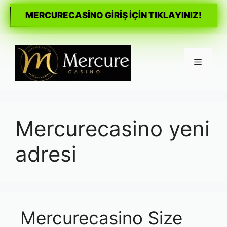
MERCURECASİNO GİRİŞ İÇİN TIKLAYINIZ!
İçeriğe
atla
Menü
Mercurecasino yeni
adresi
Mercurecasino Size