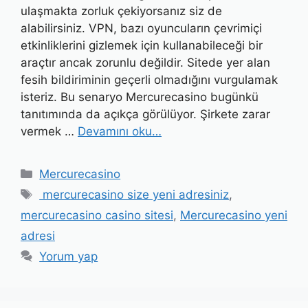
ulaşmakta zorluk çekiyorsanız siz de
alabilirsiniz. VPN, bazı oyuncuların çevrimiçi
etkinliklerini gizlemek için kullanabileceği bir
araçtır ancak zorunlu değildir. Sitede yer alan
fesih bildiriminin geçerli olmadığını vurgulamak
isteriz. Bu senaryo Mercurecasino bugünkü
tanıtımında da açıkça görülüyor. Şirkete zarar
vermek …
Devamını oku…
Kategoriler
Mercurecasino
Etiketler
mercurecasino size yeni adresiniz
,
mercurecasino casino sitesi
,
Mercurecasino yeni
adresi
Yorum yap