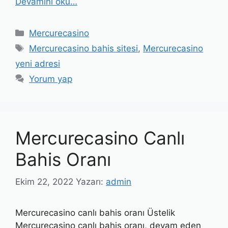
Devamını oku…
Kategoriler
Mercurecasino
Etiketler
Mercurecasino bahis sitesi
,
Mercurecasino
yeni adresi
Yorum yap
Mercurecasino Canlı
Bahis Oranı
Ekim 22, 2022
Yazarı:
admin
Mercurecasino canlı bahis oranı Üstelik
Mercurecasino canlı bahis oranı, devam eden