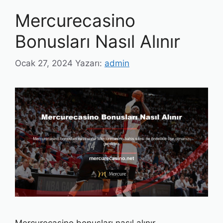
Mercurecasino
Bonusları Nasıl Alınır
Ocak 27, 2024
Yazarı:
admin
Mercurecasino bonusları nasıl alınır