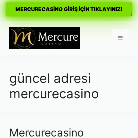
MERCURECASİNO GİRİŞ İÇİN TIKLAYINIZ!
İçeriğe
atla
Menü
güncel adresi
mercurecasino
Mercurecasino