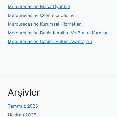
Mercurecasino Masa Oyunları
Mercurecasino Çevrimiçi Casino
Mercurecasino Kurumsal Hizmetleri
Mercurecasino Bahis Kuralları Ve Bonus Kuralları
Mercurecasino Casino Bölüm Avantajları
Arşivler
Temmuz 2026
Haziran 2026