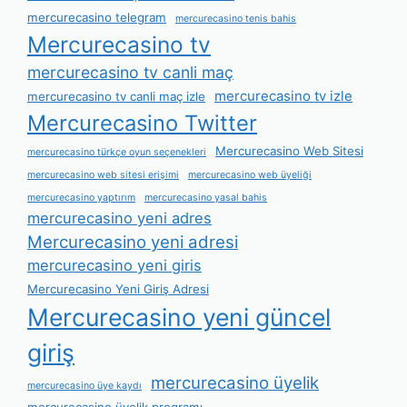
mercurecasino telegram
mercurecasino tenis bahis
Mercurecasino tv
mercurecasino tv canli maç
mercurecasino tv izle
mercurecasino tv canli maç izle
Mercurecasino Twitter
Mercurecasino Web Sitesi
mercurecasino türkçe oyun seçenekleri
mercurecasino web sitesi erişimi
mercurecasino web üyeliği
mercurecasino yaptırım
mercurecasino yasal bahis
mercurecasino yeni adres
Mercurecasino yeni adresi
mercurecasino yeni giris
Mercurecasino Yeni Giriş Adresi
Mercurecasino yeni güncel
giriş
mercurecasino üyelik
mercurecasino üye kaydı