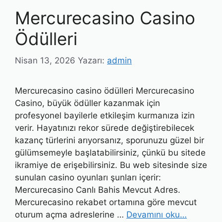
Mercurecasino Casino
Ödülleri
Nisan 13, 2026
Yazarı:
admin
Mercurecasino casino ödülleri Mercurecasino
Casino, büyük ödüller kazanmak için
profesyonel bayilerle etkileşim kurmanıza izin
verir. Hayatınızı rekor sürede değiştirebilecek
kazanç türlerini arıyorsanız, sporunuzu güzel bir
gülümsemeyle başlatabilirsiniz, çünkü bu sitede
ikramiye de erişebilirsiniz. Bu web sitesinde size
sunulan casino oyunları şunları içerir:
Mercurecasino Canlı Bahis Mevcut Adres.
Mercurecasino rekabet ortamına göre mevcut
oturum açma adreslerine …
Devamını oku…