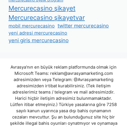
mercurecasino üyelik programı
Mercurecasino şikayet
Mercurecasino şikayetvar
twitter mercurecasino
mobil mercurecasino
yeni adresi mercurecasino
yeni giris mercurecasino
Avrasya'nın en büyük reklam platformunda olmak için
Microsoft Teams:
reklam@avrasyamarketing.com
adresimizden veya Telegram: @Avrasyamarketing
adresimizden irtibat kurabilirsiniz. (Tek iletişim
adreslerimiz teams / telegram ve mail adresimizdir.
Harici hiçbir iletişim adresimiz bulunmamaktadır.
Lütfen itibar etmeyiniz.) Türkiye yasalarına göre 7258
sayılı kanun uyarınca yasa dışı bahis oynamanın
cezaları mevcuttur. Şu an bulunduğunuz site hiç bir
şekilde illegal bahis oyunları oynatmıyor ve oynamaya