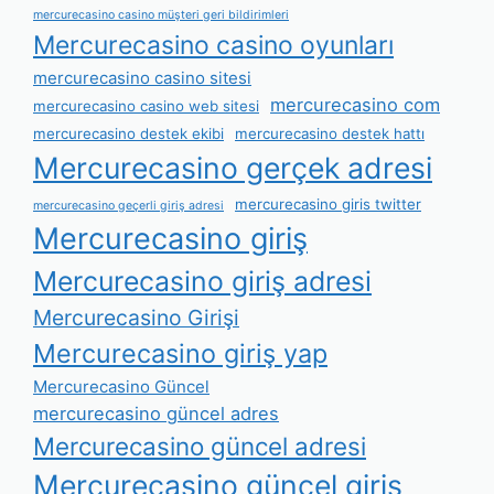
mercurecasino casino müşteri geri bildirimleri
Mercurecasino casino oyunları
mercurecasino casino sitesi
mercurecasino com
mercurecasino casino web sitesi
mercurecasino destek ekibi
mercurecasino destek hattı
Mercurecasino gerçek adresi
mercurecasino giris twitter
mercurecasino geçerli giriş adresi
Mercurecasino giriş
Mercurecasino giriş adresi
Mercurecasino Girişi
Mercurecasino giriş yap
Mercurecasino Güncel
mercurecasino güncel adres
Mercurecasino güncel adresi
Mercurecasino güncel giriş