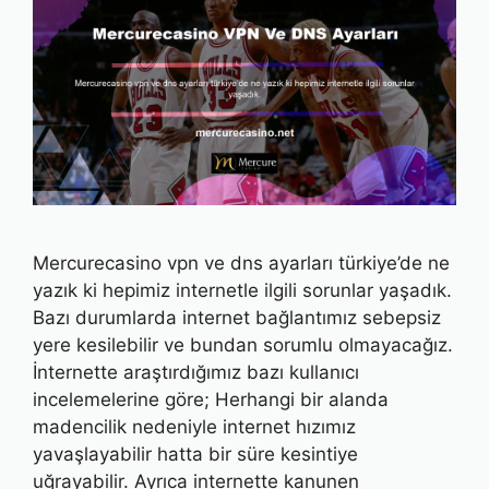
Mercurecasino vpn ve dns ayarları türkiye’de ne
yazık ki hepimiz internetle ilgili sorunlar yaşadık.
Bazı durumlarda internet bağlantımız sebepsiz
yere kesilebilir ve bundan sorumlu olmayacağız.
İnternette araştırdığımız bazı kullanıcı
incelemelerine göre; Herhangi bir alanda
madencilik nedeniyle internet hızımız
yavaşlayabilir hatta bir süre kesintiye
uğrayabilir. Ayrıca internette kanunen