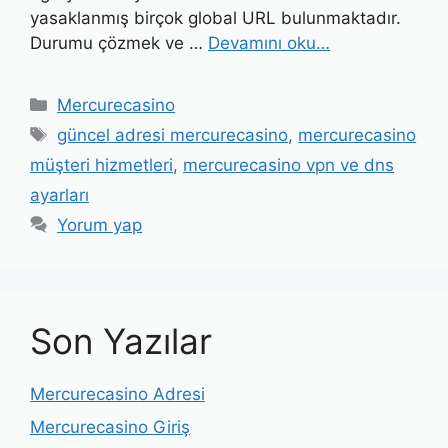
yasaklanmış birçok global URL bulunmaktadır.
Durumu çözmek ve …
Devamını oku…
Kategoriler
Mercurecasino
Etiketler
güncel adresi mercurecasino
,
mercurecasino
müşteri hizmetleri
,
mercurecasino vpn ve dns
ayarları
Yorum yap
Son Yazılar
Mercurecasino Adresi
Mercurecasino Giriş