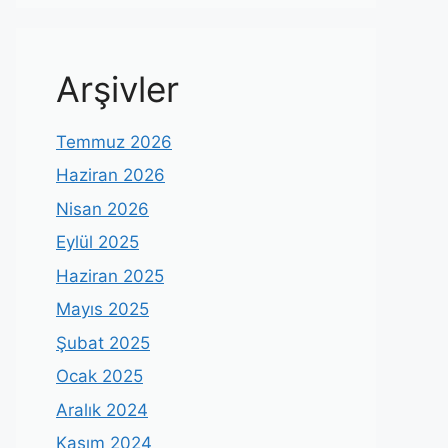
Arşivler
Temmuz 2026
Haziran 2026
Nisan 2026
Eylül 2025
Haziran 2025
Mayıs 2025
Şubat 2025
Ocak 2025
Aralık 2024
Kasım 2024