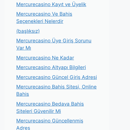
Mercurecasino Kayıt ve Üyelik
Mercurecasino Ve Bahis
Seçenekleri Nelerdir
(başlıksız)
Mercurecasino Üye Giriş Sorunu
Var Mı
Mercurecasino Ne Kadar
Mercurecasino Altyapı Bilgileri
Mercurecasino Güncel Giriş Adresi
Mercurecasino Bahis Sitesi, Online
Bahis
Mercurecasino Bedava Bahis
Siteleri Güvenilir Mi
Mercurecasino Güncellenmiş
Adres