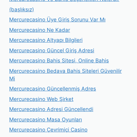
(başlıksız)
Mercurecasino Üye Giriş Sorunu Var Mı
Mercurecasino Ne Kadar
Mercurecasino Altyapı Bilgileri
Mercurecasino Güncel Giriş Adresi
Mercurecasino Bahis Sitesi, Online Bahis
Mercurecasino Bedava Bahis Siteleri Güvenilir
Mi
Mercurecasino Güncellenmiş Adres
Mercurecasino Web Şirket
Mercurecasino Adresi Güncellendi
Mercurecasino Masa Oyunları
Mercurecasino Çevrimiçi Casino