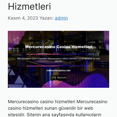
Hizmetleri
Kasım 4, 2023
Yazarı:
admin
Mercurecasino casino hizmetleri Mercurecasino
casino hizmetleri sunan güvenilir bir web
sitesidir. Sitenin ana sayfasında kullanıcıların