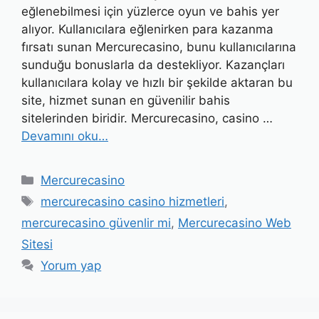
eğlenebilmesi için yüzlerce oyun ve bahis yer
alıyor. Kullanıcılara eğlenirken para kazanma
fırsatı sunan Mercurecasino, bunu kullanıcılarına
sunduğu bonuslarla da destekliyor. Kazançları
kullanıcılara kolay ve hızlı bir şekilde aktaran bu
site, hizmet sunan en güvenilir bahis
sitelerinden biridir. Mercurecasino, casino …
Devamını oku…
Kategoriler
Mercurecasino
Etiketler
mercurecasino casino hizmetleri
,
mercurecasino güvenlir mi
,
Mercurecasino Web
Sitesi
Yorum yap