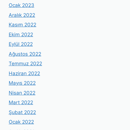
Ocak 2023
Aralık 2022
Kasım 2022
Ekim 2022
Eylül 2022
Ağustos 2022
Temmuz 2022
Haziran 2022
Mayıs 2022
Nisan 2022
Mart 2022
Şubat 2022
Ocak 2022