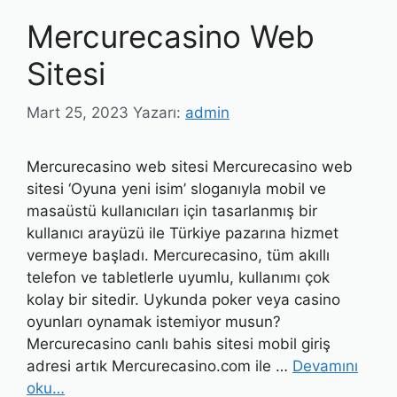
Mercurecasino Web
Sitesi
Mart 25, 2023
Yazarı:
admin
Mercurecasino web sitesi Mercurecasino web
sitesi ‘Oyuna yeni isim’ sloganıyla mobil ve
masaüstü kullanıcıları için tasarlanmış bir
kullanıcı arayüzü ile Türkiye pazarına hizmet
vermeye başladı. Mercurecasino, tüm akıllı
telefon ve tabletlerle uyumlu, kullanımı çok
kolay bir sitedir. Uykunda poker veya casino
oyunları oynamak istemiyor musun?
Mercurecasino canlı bahis sitesi mobil giriş
adresi artık Mercurecasino.com ile …
Devamını
oku…