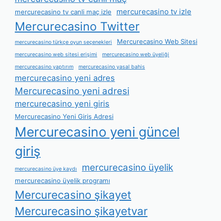
mercurecasino tv izle
mercurecasino tv canli maç izle
Mercurecasino Twitter
Mercurecasino Web Sitesi
mercurecasino türkçe oyun seçenekleri
mercurecasino web sitesi erişimi
mercurecasino web üyeliği
mercurecasino yaptırım
mercurecasino yasal bahis
mercurecasino yeni adres
Mercurecasino yeni adresi
mercurecasino yeni giris
Mercurecasino Yeni Giriş Adresi
Mercurecasino yeni güncel
giriş
mercurecasino üyelik
mercurecasino üye kaydı
mercurecasino üyelik programı
Mercurecasino şikayet
Mercurecasino şikayetvar