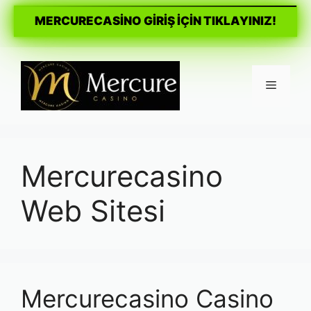
MERCURECASİNO GİRİŞ İÇİN TIKLAYINIZ!
İçeriğe
atla
Menü
Mercurecasino
Web Sitesi
Mercurecasino Casino