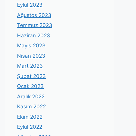
Eylül 2023
Ağustos 2023
Temmuz 2023
Haziran 2023
Mayıs 2023
Nisan 2023
Mart 2023
Şubat 2023
Ocak 2023
Aralık 2022
Kasım 2022
Ekim 2022
Eylül 2022