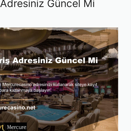
 Adresiniz Güncel Mi