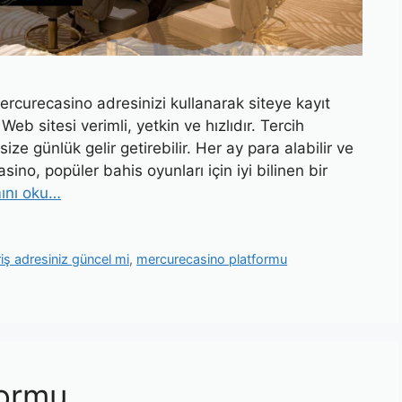
rcurecasino adresinizi kullanarak siteye kayıt
 sitesi verimli, yetkin ve hızlıdır. Tercih
ize günlük gelir getirebilir. Her ay para alabilir ve
ino, popüler bahis oyunları için iyi bilinen bir
ını oku…
iş adresiniz güncel mi
,
mercurecasino platformu
formu