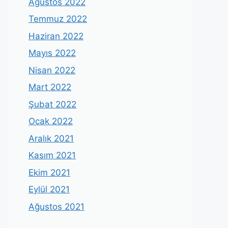
Ağustos 2022
Temmuz 2022
Haziran 2022
Mayıs 2022
Nisan 2022
Mart 2022
Şubat 2022
Ocak 2022
Aralık 2021
Kasım 2021
Ekim 2021
Eylül 2021
Ağustos 2021