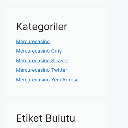
Kategoriler
Mercurecasino
Mercurecasino Giriş
Mercurecasino Şikayet
Mercurecasino Twitter
Mercurecasino Yeni Adresi
Etiket Bulutu