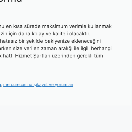
nu en kısa sürede maksimum verimle kullanmak
in için daha kolay ve kaliteli olacaktır.
 hatasız bir şekilde bakiyenize ekleneceğini
ken size verilen zaman aralığı ile ilgili herhangi
 hattı Hizmet Şartları üzerinden gerekli tüm
u
,
mercurecasino şikayet ve yorumları