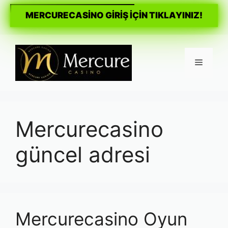
MERCURECASİNO GİRİŞ İÇİN TIKLAYINIZ!
İçeriğe
atla
Menü
Mercurecasino
güncel adresi
Mercurecasino Oyun