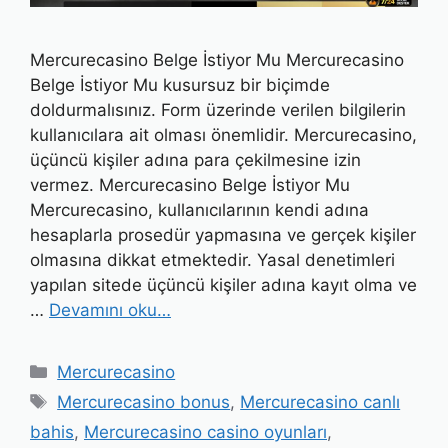
Mercurecasino Belge İstiyor Mu Mercurecasino
Belge İstiyor Mu kusursuz bir biçimde
doldurmalısınız. Form üzerinde verilen bilgilerin
kullanıcılara ait olması önemlidir. Mercurecasino,
üçüncü kişiler adına para çekilmesine izin
vermez. Mercurecasino Belge İstiyor Mu
Mercurecasino, kullanıcılarının kendi adına
hesaplarla prosedür yapmasına ve gerçek kişiler
olmasına dikkat etmektedir. Yasal denetimleri
yapılan sitede üçüncü kişiler adına kayıt olma ve
…
Devamını oku…
Kategoriler
Mercurecasino
Etiketler
Mercurecasino bonus
,
Mercurecasino canlı
bahis
,
Mercurecasino casino oyunları
,