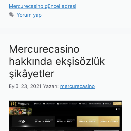
Mercurecasino güncel adresi
Yorum yap
Mercurecasino
hakkında ekşisözlük
şikâyetler
Eylül 23, 2021
Yazarı:
mercurecasino