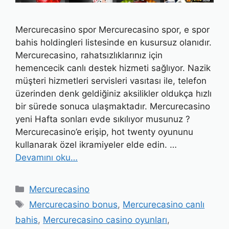
Mercurecasino spor Mercurecasino spor, e spor
bahis holdingleri listesinde en kusursuz olanıdır.
Mercurecasino, rahatsızlıklarınız için
hemencecik canlı destek hizmeti sağlıyor. Nazik
müşteri hizmetleri servisleri vasıtası ile, telefon
üzerinden denk geldiğiniz aksilikler oldukça hızlı
bir sürede sonuca ulaşmaktadır. Mercurecasino
yeni Hafta sonları evde sıkılıyor musunuz ?
Mercurecasino’e erişip, hot twenty oyununu
kullanarak özel ikramiyeler elde edin. …
Devamını oku…
Kategoriler
Mercurecasino
Etiketler
Mercurecasino bonus
,
Mercurecasino canlı
bahis
,
Mercurecasino casino oyunları
,