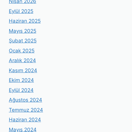
Nisan 2026
Eylül 2025
Haziran 2025
Mayıs 2025
Şubat 2025
Ocak 2025
Aralık 2024
Kasım 2024
Ekim 2024
Eylül 2024
Ağustos 2024
Temmuz 2024
Haziran 2024
Mayıs 2024