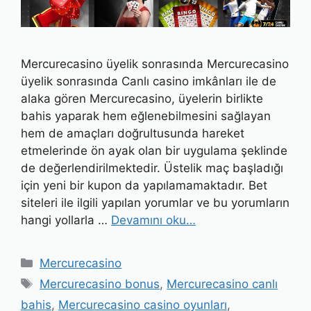
Mercurecasino üyelik sonrasında Mercurecasino
üyelik sonrasında Canlı casino imkânları ile de
alaka gören Mercurecasino, üyelerin birlikte
bahis yaparak hem eğlenebilmesini sağlayan
hem de amaçları doğrultusunda hareket
etmelerinde ön ayak olan bir uygulama şeklinde
de değerlendirilmektedir. Üstelik maç başladığı
için yeni bir kupon da yapılamamaktadır. Bet
siteleri ile ilgili yapılan yorumlar ve bu yorumların
hangi yollarla …
Devamını oku…
Kategoriler
Mercurecasino
Etiketler
Mercurecasino bonus
,
Mercurecasino canlı
bahis
,
Mercurecasino casino oyunları
,