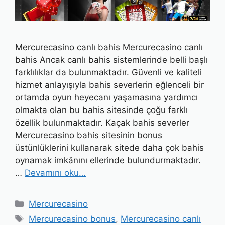
Mercurecasino canlı bahis Mercurecasino canlı
bahis Ancak canlı bahis sistemlerinde belli başlı
farklılıklar da bulunmaktadır. Güvenli ve kaliteli
hizmet anlayışıyla bahis severlerin eğlenceli bir
ortamda oyun heyecanı yaşamasına yardımcı
olmakta olan bu bahis sitesinde çoğu farklı
özellik bulunmaktadır. Kaçak bahis severler
Mercurecasino bahis sitesinin bonus
üstünlüklerini kullanarak sitede daha çok bahis
oynamak imkânını ellerinde bulundurmaktadır.
…
Devamını oku…
Kategoriler
Mercurecasino
Etiketler
Mercurecasino bonus
,
Mercurecasino canlı