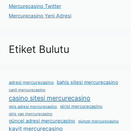
Mercurecasino Twitter
Mercurecasino Yeni Adresi
Etiket Bulutu
bahis sitesi mercurecasino
adresi mercurecasino
canli mercurecasino
casino sitesi mercurecasino
girisi mercurecasino
giris adresi mercurecasino
giris yap mercurecasino
güncel adresi mercurecasino
güncel mercurecasino
kayit mercurecasino