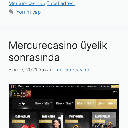
Mercurecasino güncel adresi
Yorum yap
Mercurecasino üyelik
sonrasında
Ekim 7, 2021
Yazarı:
mercurecasino