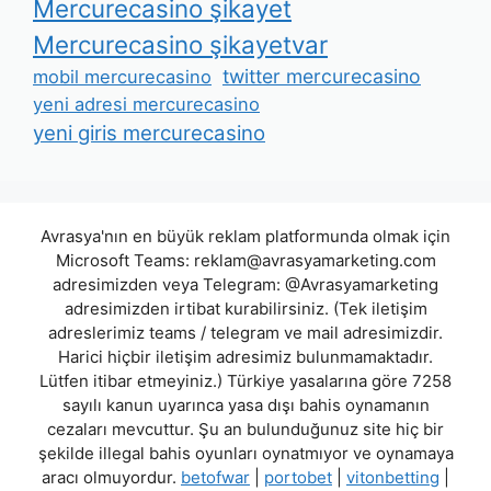
Mercurecasino şikayet
Mercurecasino şikayetvar
twitter mercurecasino
mobil mercurecasino
yeni adresi mercurecasino
yeni giris mercurecasino
Avrasya'nın en büyük reklam platformunda olmak için
Microsoft Teams:
reklam@avrasyamarketing.com
adresimizden veya Telegram: @Avrasyamarketing
adresimizden irtibat kurabilirsiniz. (Tek iletişim
adreslerimiz teams / telegram ve mail adresimizdir.
Harici hiçbir iletişim adresimiz bulunmamaktadır.
Lütfen itibar etmeyiniz.) Türkiye yasalarına göre 7258
sayılı kanun uyarınca yasa dışı bahis oynamanın
cezaları mevcuttur. Şu an bulunduğunuz site hiç bir
şekilde illegal bahis oyunları oynatmıyor ve oynamaya
aracı olmuyordur.
betofwar
|
portobet
|
vitonbetting
|