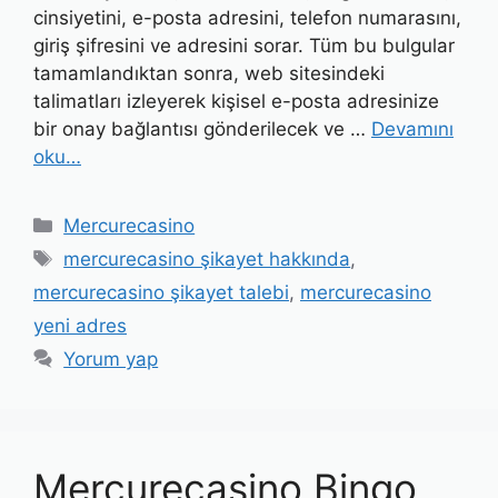
cinsiyetini, e-posta adresini, telefon numarasını,
giriş şifresini ve adresini sorar. Tüm bu bulgular
tamamlandıktan sonra, web sitesindeki
talimatları izleyerek kişisel e-posta adresinize
bir onay bağlantısı gönderilecek ve …
Devamını
oku…
Kategoriler
Mercurecasino
Etiketler
mercurecasino şikayet hakkında
,
mercurecasino şikayet talebi
,
mercurecasino
yeni adres
Yorum yap
Mercurecasino Bingo