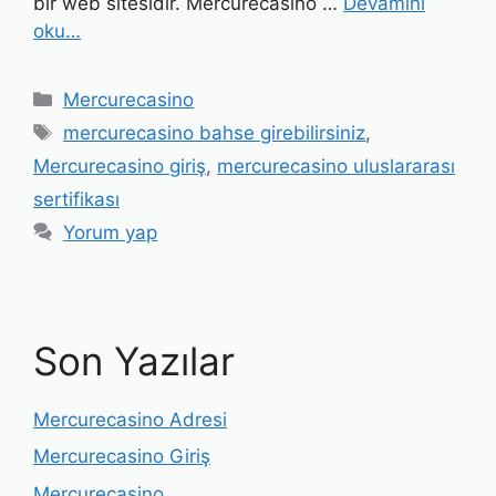
bir web sitesidir. Mercurecasino …
Devamını
oku…
Kategoriler
Mercurecasino
Etiketler
mercurecasino bahse girebilirsiniz
,
Mercurecasino giriş
,
mercurecasino uluslararası
sertifikası
Yorum yap
Son Yazılar
Mercurecasino Adresi
Mercurecasino Giriş
Mercurecasino