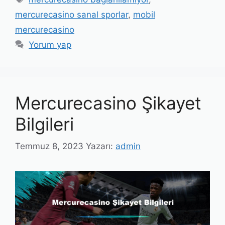
mercurecasino sanal sporlar
,
mobil
mercurecasino
Yorum yap
Mercurecasino Şikayet
Bilgileri
Temmuz 8, 2023
Yazarı:
admin