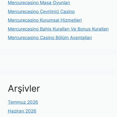
Mercurecasino Masa Oyunları
Mercurecasino Çevrimiçi Casino
Mercurecasino Kurumsal Hizmetleri
Mercurecasino Bahis Kuralları Ve Bonus Kuralları
Mercurecasino Casino Bölüm Avantajları
Arşivler
Temmuz 2026
Haziran 2026