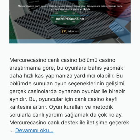
Mercurecasino canlı casino bölümü casino
araştırmama göre, bu oyunlara bahis yapmak
daha hızlı kas yapmanıza yardımcı olabilir. Bu
bölümde sunulan oyun seçeneklerinin gelişimi
gerçek casinolarda oynanan oyunlar ile birebir
aynıdır. Bu, oyuncular için canlı casino keyfi
kalitesini artırır. Oyun kuralları ve metodik
sorularla canlı yardım sağlamak da çok kolay.
Mercurecasino canlı destek ile iletişime geçerek
…
Devamını oku…