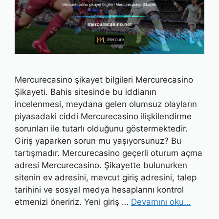
Mercurecasino şikayet bilgileri Mercurecasino
Şikayeti. Bahis sitesinde bu iddianın
incelenmesi, meydana gelen olumsuz olayların
piyasadaki ciddi Mercurecasino ilişkilendirme
sorunları ile tutarlı olduğunu göstermektedir.
Giriş yaparken sorun mu yaşıyorsunuz? Bu
tartışmadır. Mercurecasino geçerli oturum açma
adresi Mercurecasino. Şikayette bulunurken
sitenin ev adresini, mevcut giriş adresini, talep
tarihini ve sosyal medya hesaplarını kontrol
etmenizi öneririz. Yeni giriş …
Devamını oku…