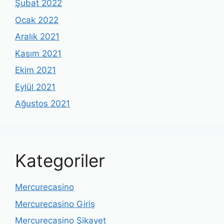
Şubat 2022
Ocak 2022
Aralık 2021
Kasım 2021
Ekim 2021
Eylül 2021
Ağustos 2021
Kategoriler
Mercurecasino
Mercurecasino Giriş
Mercurecasino Şikayet