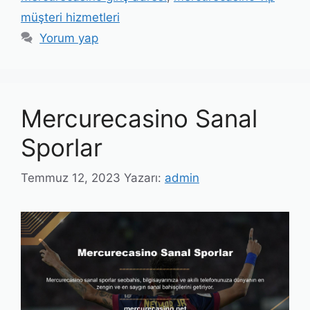
müşteri hizmetleri
Yorum yap
Mercurecasino Sanal
Sporlar
Temmuz 12, 2023
Yazarı:
admin