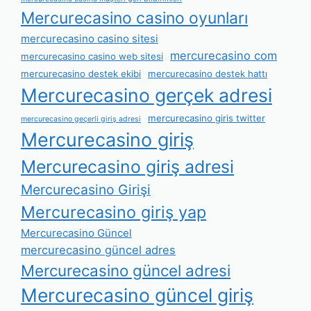
Mercurecasino casino oyunları
mercurecasino casino sitesi
mercurecasino com
mercurecasino casino web sitesi
mercurecasino destek ekibi
mercurecasino destek hattı
Mercurecasino gerçek adresi
mercurecasino giris twitter
mercurecasino geçerli giriş adresi
Mercurecasino giriş
Mercurecasino giriş adresi
Mercurecasino Girişi
Mercurecasino giriş yap
Mercurecasino Güncel
mercurecasino güncel adres
Mercurecasino güncel adresi
Mercurecasino güncel giriş