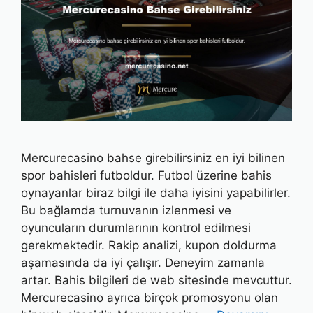
Mercurecasino bahse girebilirsiniz en iyi bilinen
spor bahisleri futboldur. Futbol üzerine bahis
oynayanlar biraz bilgi ile daha iyisini yapabilirler.
Bu bağlamda turnuvanın izlenmesi ve
oyuncuların durumlarının kontrol edilmesi
gerekmektedir. Rakip analizi, kupon doldurma
aşamasında da iyi çalışır. Deneyim zamanla
artar. Bahis bilgileri de web sitesinde mevcuttur.
Mercurecasino ayrıca birçok promosyonu olan