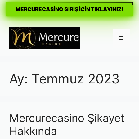
MERCURECASİNO GİRİŞ İÇİN TIKLAYINIZ!
İçeriğe
atla
Menü
Ay:
Temmuz 2023
Mercurecasino Şikayet
Hakkında