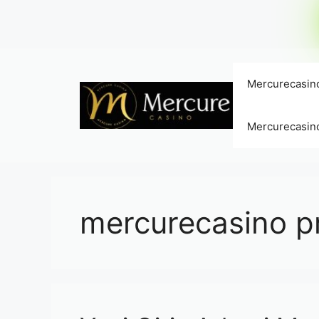
İçeriğe
atla
Mercurecasin
Mercurecasino
mercurecasino 