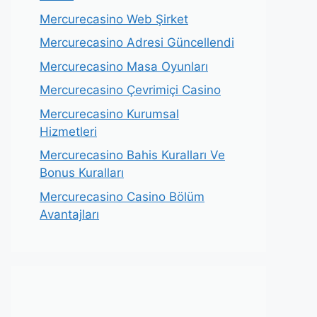
Mercurecasino Web Şirket
Mercurecasino Adresi Güncellendi
Mercurecasino Masa Oyunları
Mercurecasino Çevrimiçi Casino
Mercurecasino Kurumsal
Hizmetleri
Mercurecasino Bahis Kuralları Ve
Bonus Kuralları
Mercurecasino Casino Bölüm
Avantajları