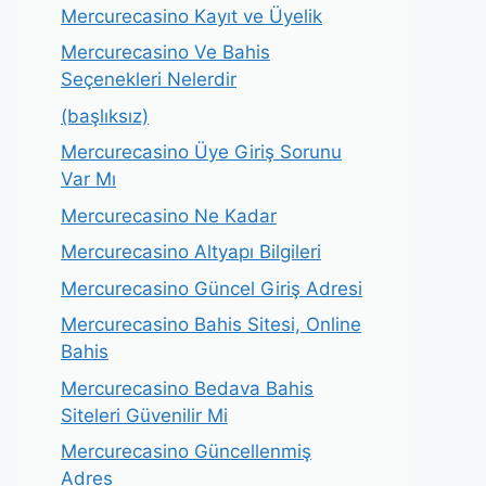
Mercurecasino Kayıt ve Üyelik
Mercurecasino Ve Bahis
Seçenekleri Nelerdir
(başlıksız)
Mercurecasino Üye Giriş Sorunu
Var Mı
Mercurecasino Ne Kadar
Mercurecasino Altyapı Bilgileri
Mercurecasino Güncel Giriş Adresi
Mercurecasino Bahis Sitesi, Online
Bahis
Mercurecasino Bedava Bahis
Siteleri Güvenilir Mi
Mercurecasino Güncellenmiş
Adres