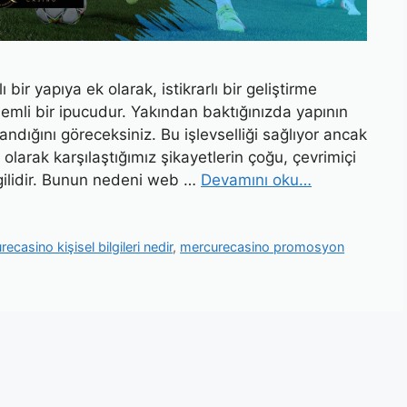
 bir yapıya ek olarak, istikrarlı bir geliştirme
emli bir ipucudur. Yakından baktığınızda yapının
dığını göreceksiniz. Bu işlevselliği sağlıyor ancak
 olarak karşılaştığımız şikayetlerin çoğu, çevrimiçi
ilgilidir. Bunun nedeni web …
Devamını oku…
ecasino kişisel bilgileri nedir
,
mercurecasino promosyon