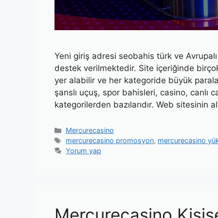
Yeni giriş adresi seobahis türk ve Avrupa
destek verilmektedir. Site içeriğinde birçok
yer alabilir ve her kategoride büyük paralar
şanslı uçuş, spor bahisleri, casino, canlı 
kategorilerden bazılarıdır. Web sitesinin 
Kategoriler
Mercurecasino
Etiketler
mercurecasino promosyon
,
mercurecasino yük
Yorum yap
Mercurecasino Kişisel