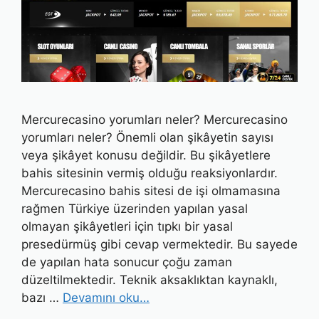
Mercurecasino yorumları neler? Mercurecasino
yorumları neler? Önemli olan şikâyetin sayısı
veya şikâyet konusu değildir. Bu şikâyetlere
bahis sitesinin vermiş olduğu reaksiyonlardır.
Mercurecasino bahis sitesi de işi olmamasına
rağmen Türkiye üzerinden yapılan yasal
olmayan şikâyetleri için tıpkı bir yasal
presedürmüş gibi cevap vermektedir. Bu sayede
de yapılan hata sonucur çoğu zaman
düzeltilmektedir. Teknik aksaklıktan kaynaklı,
bazı …
Devamını oku…