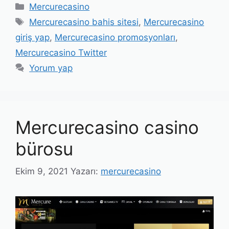
Kategoriler
Mercurecasino
Etiketler
Mercurecasino bahis sitesi
,
Mercurecasino
giriş yap
,
Mercurecasino promosyonları
,
Mercurecasino Twitter
Yorum yap
Mercurecasino casino
bürosu
Ekim 9, 2021
Yazarı:
mercurecasino