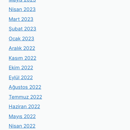
Nisan 2023
Mart 2023
Şubat 2023
Ocak 2023
Aralık 2022
Kasım 2022
Ekim 2022
Eylül 2022
Ağustos 2022
Temmuz 2022
Haziran 2022
Mayıs 2022
Nisan 2022