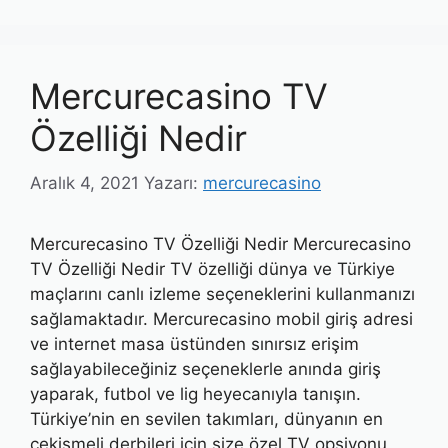
Mercurecasino TV
Özelliği Nedir
Aralık 4, 2021
Yazarı:
mercurecasino
Mercurecasino TV Özelliği Nedir Mercurecasino
TV Özelliği Nedir TV özelliği dünya ve Türkiye
maçlarını canlı izleme seçeneklerini kullanmanızı
sağlamaktadır. Mercurecasino mobil giriş adresi
ve internet masa üstünden sınırsız erişim
sağlayabileceğiniz seçeneklerle anında giriş
yaparak, futbol ve lig heyecanıyla tanışın.
Türkiye’nin en sevilen takımları, dünyanın en
çekişmeli derbileri için size özel TV opsiyonu