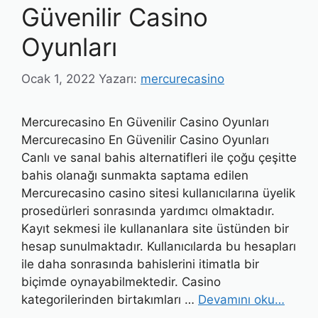
Güvenilir Casino
Oyunları
Ocak 1, 2022
Yazarı:
mercurecasino
Mercurecasino En Güvenilir Casino Oyunları
Mercurecasino En Güvenilir Casino Oyunları
Canlı ve sanal bahis alternatifleri ile çoğu çeşitte
bahis olanağı sunmakta saptama edilen
Mercurecasino casino sitesi kullanıcılarına üyelik
prosedürleri sonrasında yardımcı olmaktadır.
Kayıt sekmesi ile kullananlara site üstünden bir
hesap sunulmaktadır. Kullanıcılarda bu hesapları
ile daha sonrasında bahislerini itimatla bir
biçimde oynayabilmektedir. Casino
kategorilerinden birtakımları …
Devamını oku…