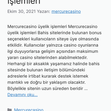
işlemleri
Ekim 30, 2021
Yazarı:
mercurecasino
Mercurecasino üyelik işlemleri Mercurecasino
üyelik işlemleri Bahis sitelerinde bulunan bonus
seçenekleri kullanıcıların siteye üye olmasında
etkilidir. Kullanıcılar yalnızca casino oyunlarına
ilgi duyuyorlarsa gelişim açısından maksimum
yararı casino sitelerinden alabilmektedir.
Herhangi bir aksaklık yaşamanız halinde bahis
sitesinde bulunan iletişim bölümündeki
adreslerle irtibat kurarak destek istemek
mantıklı ve doğru bir yaklaşım olacaktır.
Böylelikle sitenin uzun süreden beridir …
Devamını oku…
Kategoriler
Mercurecasino