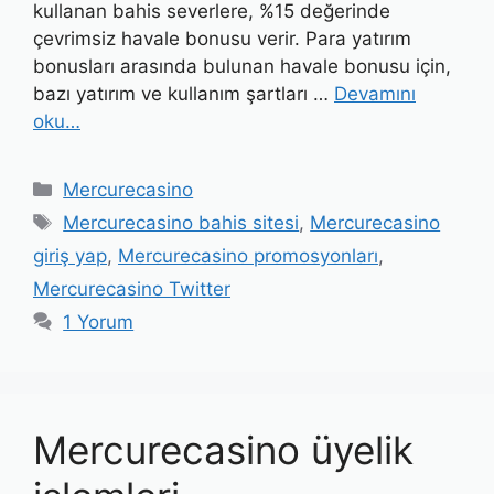
kullanan bahis severlere, %15 değerinde
çevrimsiz havale bonusu verir. Para yatırım
bonusları arasında bulunan havale bonusu için,
bazı yatırım ve kullanım şartları …
Devamını
oku…
Kategoriler
Mercurecasino
Etiketler
Mercurecasino bahis sitesi
,
Mercurecasino
giriş yap
,
Mercurecasino promosyonları
,
Mercurecasino Twitter
1 Yorum
Mercurecasino üyelik