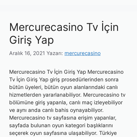
Mercurecasino Tv İçin
Giriş Yap
Aralık 16, 2021
Yazarı:
mercurecasino
Mercurecasino Tv İçin Giriş Yap Mercurecasino
Tv İçin Giriş Yap giriş prosedürlerinden sonra
bütün üyeleri, bütün oyun alanlarındaki canlı
hizmetlerden yararlanabiliyor. Mercurecasino tv
bölümüne giriş yapanla, canlı maç izleyebiliyor
ve aynı anda canlı bahis oynayabiliyor.
Mercurecasino tv sayfasına erişim yapanlar,
sayfada bulunan oyun kategori başlıklarını
seçerek oyun sayfasına ulaşabiliyor. Türkiye