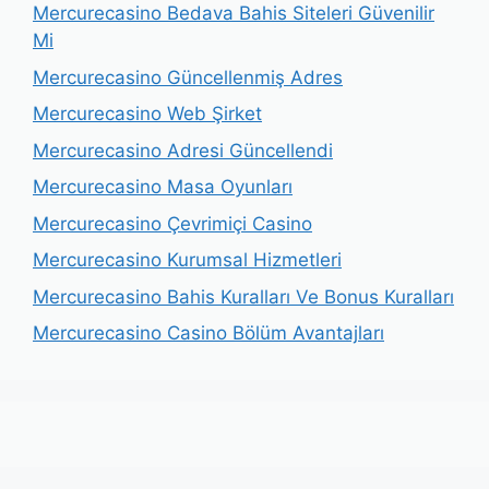
Mercurecasino Bedava Bahis Siteleri Güvenilir
Mi
Mercurecasino Güncellenmiş Adres
Mercurecasino Web Şirket
Mercurecasino Adresi Güncellendi
Mercurecasino Masa Oyunları
Mercurecasino Çevrimiçi Casino
Mercurecasino Kurumsal Hizmetleri
Mercurecasino Bahis Kuralları Ve Bonus Kuralları
Mercurecasino Casino Bölüm Avantajları