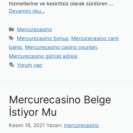
hizmetlerine ve kesintisiz olarak sürdüren …
Devamını oku…
Kategoriler
Mercurecasino
Etiketler
Mercurecasino bonus
,
Mercurecasino canlı
bahis
,
Mercurecasino casino oyunları
,
Mercurecasino güncel adresi
Yorum yap
Mercurecasino Belge
İstiyor Mu
Kasım 18, 2021
Yazarı:
mercurecasino