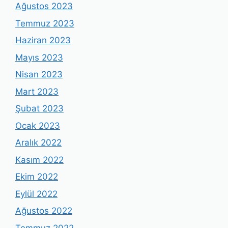
Ağustos 2023
Temmuz 2023
Haziran 2023
Mayıs 2023
Nisan 2023
Mart 2023
Şubat 2023
Ocak 2023
Aralık 2022
Kasım 2022
Ekim 2022
Eylül 2022
Ağustos 2022
Temmuz 2022