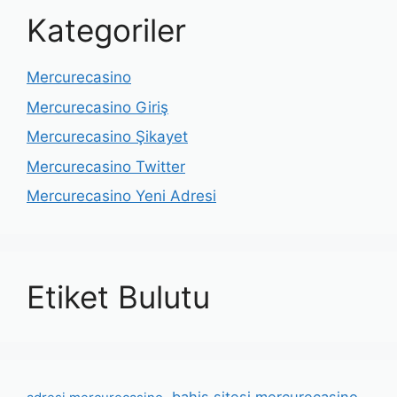
Kategoriler
Mercurecasino
Mercurecasino Giriş
Mercurecasino Şikayet
Mercurecasino Twitter
Mercurecasino Yeni Adresi
Etiket Bulutu