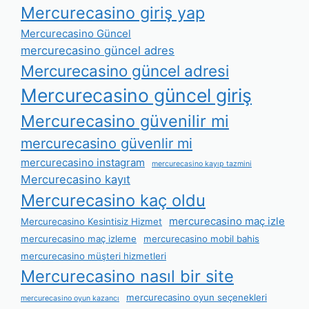
Mercurecasino giriş yap
Mercurecasino Güncel
mercurecasino güncel adres
Mercurecasino güncel adresi
Mercurecasino güncel giriş
Mercurecasino güvenilir mi
mercurecasino güvenlir mi
mercurecasino instagram
mercurecasino kayıp tazmini
Mercurecasino kayıt
Mercurecasino kaç oldu
mercurecasino maç izle
Mercurecasino Kesintisiz Hizmet
mercurecasino maç izleme
mercurecasino mobil bahis
mercurecasino müşteri hizmetleri
Mercurecasino nasıl bir site
mercurecasino oyun seçenekleri
mercurecasino oyun kazancı