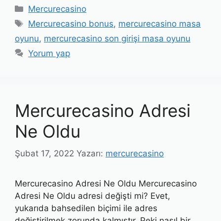
Kategoriler
Mercurecasino
Etiketler
Mercurecasino bonus
,
mercurecasino masa
oyunu
,
mercurecasino son girişi masa oyunu
Yorum yap
Mercurecasino Adresi
Ne Oldu
Şubat 17, 2022
Yazarı:
mercurecasino
Mercurecasino Adresi Ne Oldu Mercurecasino
Adresi Ne Oldu adresi değişti mi? Evet,
yukarıda bahsedilen biçimi ile adres
değiştirilmek zorunda kalmıştır. Peki nasıl bir