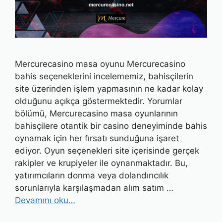
Mercurecasino masa oyunu Mercurecasino
bahis seçeneklerini incelememiz, bahisçilerin
site üzerinden işlem yapmasının ne kadar kolay
olduğunu açıkça göstermektedir. Yorumlar
bölümü, Mercurecasino masa oyunlarının
bahisçilere otantik bir casino deneyiminde bahis
oynamak için her fırsatı sunduğuna işaret
ediyor. Oyun seçenekleri site içerisinde gerçek
rakipler ve krupiyeler ile oynanmaktadır. Bu,
yatırımcıların donma veya dolandırıcılık
sorunlarıyla karşılaşmadan alım satım …
Devamını oku…