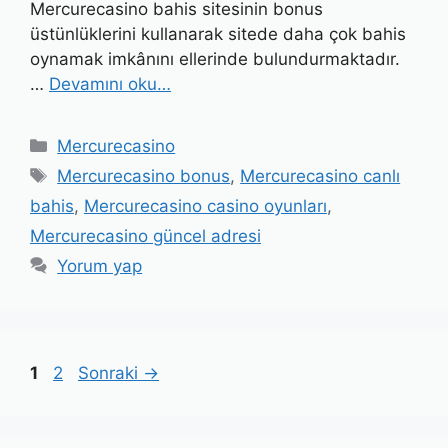
Mercurecasino bahis sitesinin bonus
üstünlüklerini kullanarak sitede daha çok bahis
oynamak imkânını ellerinde bulundurmaktadır.
…
Devamını oku…
Kategoriler
Mercurecasino
Etiketler
Mercurecasino bonus
,
Mercurecasino canlı
bahis
,
Mercurecasino casino oyunları
,
Mercurecasino güncel adresi
Yorum yap
Sayfa
Sayfa
1
2
Sonraki
→