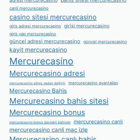
bahis sitesi mercurecasino
adresi mercurecasino
canli mercurecasino
casino sitesi mercurecasino
girisi mercurecasino
giris adresi mercurecasino
giris yap mercurecasino
güncel adresi mercurecasino
güncel mercurecasino
kayit mercurecasino
Mercurecasino
Mercurecasino adresi
mercurecasino avantajları
mercurecasino adres neden değişti
Mercurecasino Bahis
Mercurecasino bahis sitesi
Mercurecasino bonus
mercurecasino canli
mercurecasino bonus destekli bahisler
mercurecasino canli maç izle
Mercurecasino canlı bahis