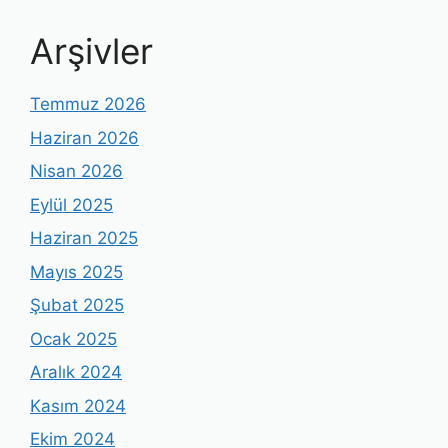
Arşivler
Temmuz 2026
Haziran 2026
Nisan 2026
Eylül 2025
Haziran 2025
Mayıs 2025
Şubat 2025
Ocak 2025
Aralık 2024
Kasım 2024
Ekim 2024