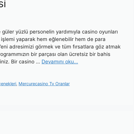
si
 güler yüzlü personelin yardımıyla casino oyunları
u işlemi yaparak hem eğlenebilir hem de para
. Yeni adresimizi görmek ve tüm fırsatlara göz atmak
programımızın bir parçası olan ücretsiz bir bahis
iniz. Bir casino …
Devamını oku…
enekleri
,
Mercurecasino Tv Oranlar