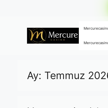
İçeriğe
atla
Mercurecasin
Mercurecasino
Ay:
Temmuz 202