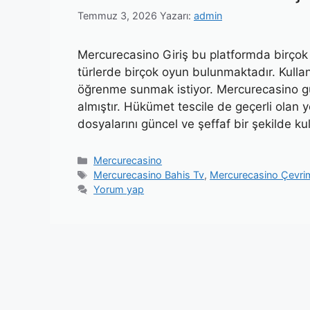
Temmuz 3, 2026
Yazarı:
admin
Mercurecasino Giriş bu platformda birçok 
türlerde birçok oyun bulunmaktadır. Kullanı
öğrenme sunmak istiyor. Mercurecasino gü
almıştır. Hükümet tescile de geçerli olan 
dosyalarını güncel ve şeffaf bir şekilde ku
Kategoriler
Mercurecasino
Etiketler
Mercurecasino Bahis Tv
,
Mercurecasino Çevrim
Yorum yap