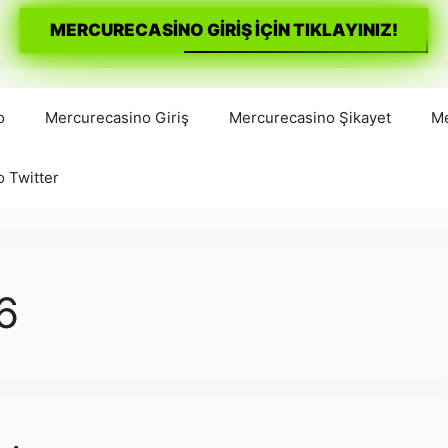
MERCURECASİNO GİRİŞ İÇİN TIKLAYINIZ!
o
Mercurecasino Giriş
Mercurecasino Şikayet
Me
 Twitter
6