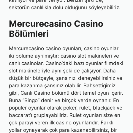
sektörün canlılıkla dolu olduğunu söyleyebiliriz.
Mercurecasino Casino
Bölümleri
Mercurecasino casino oyunları, casino oyunları
iki bölüme ayrılmıştır: casino slot makineleri ve
canlı casinolar. Casino’daki bazı oyunlar filmdeki
slot makineleriyle aynı şekilde çalışıyor. Daha
düşük bir bütçeyle, şansınızı deneyebilirsiniz ve
para kazanma şansınız olabilir. Bahsettiğimiz
gibi, Canlı Casino bölümü dört temel oyun içerir.
Buna “Bingo” denir ve birçok yerde oynanır. En
popüler oyunlar olarak poker, rulet, blackjack ve
baccarat’ı gruplayabiliriz. Rulet oyunları size en
çok parayı veren ilk casino oyunlarıdır. Farklı
yollar oynayarak çok para kazanabilirsiniz, bir