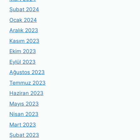
Şubat 2024
Ocak 2024
Aralık 2023
Kasım 2023
Ekim 2023
Eylül 2023
Ağustos 2023
Temmuz 2023
Haziran 2023
Mayıs 2023
Nisan 2023
Mart 2023
Şubat 2023