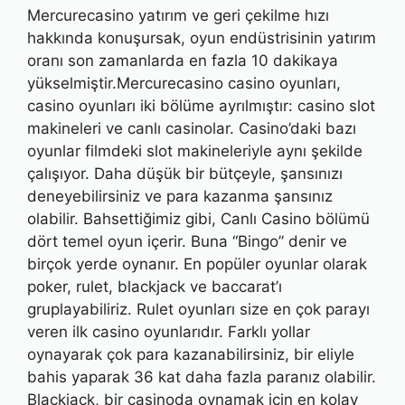
Mercurecasino yatırım ve geri çekilme hızı
hakkında konuşursak, oyun endüstrisinin yatırım
oranı son zamanlarda en fazla 10 dakikaya
yükselmiştir.Mercurecasino casino oyunları,
casino oyunları iki bölüme ayrılmıştır: casino slot
makineleri ve canlı casinolar. Casino’daki bazı
oyunlar filmdeki slot makineleriyle aynı şekilde
çalışıyor. Daha düşük bir bütçeyle, şansınızı
deneyebilirsiniz ve para kazanma şansınız
olabilir. Bahsettiğimiz gibi, Canlı Casino bölümü
dört temel oyun içerir. Buna “Bingo” denir ve
birçok yerde oynanır. En popüler oyunlar olarak
poker, rulet, blackjack ve baccarat’ı
gruplayabiliriz. Rulet oyunları size en çok parayı
veren ilk casino oyunlarıdır. Farklı yollar
oynayarak çok para kazanabilirsiniz, bir eliyle
bahis yaparak 36 kat daha fazla paranız olabilir.
Blackjack, bir casinoda oynamak için en kolay