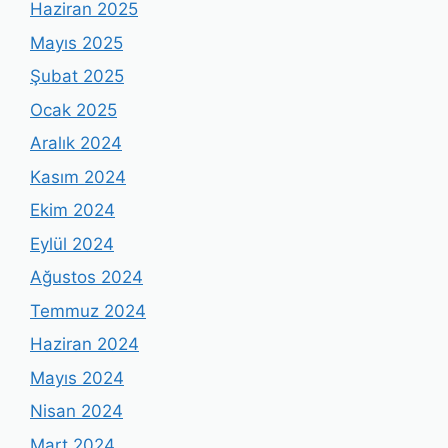
Haziran 2025
Mayıs 2025
Şubat 2025
Ocak 2025
Aralık 2024
Kasım 2024
Ekim 2024
Eylül 2024
Ağustos 2024
Temmuz 2024
Haziran 2024
Mayıs 2024
Nisan 2024
Mart 2024