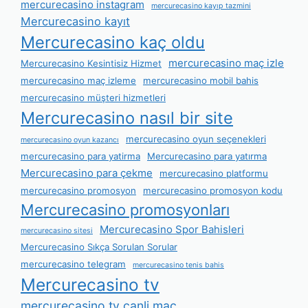
mercurecasino instagram
mercurecasino kayıp tazmini
Mercurecasino kayıt
Mercurecasino kaç oldu
mercurecasino maç izle
Mercurecasino Kesintisiz Hizmet
mercurecasino maç izleme
mercurecasino mobil bahis
mercurecasino müşteri hizmetleri
Mercurecasino nasıl bir site
mercurecasino oyun seçenekleri
mercurecasino oyun kazancı
mercurecasino para yatirma
Mercurecasino para yatırma
Mercurecasino para çekme
mercurecasino platformu
mercurecasino promosyon
mercurecasino promosyon kodu
Mercurecasino promosyonları
Mercurecasino Spor Bahisleri
mercurecasino sitesi
Mercurecasino Sıkça Sorulan Sorular
mercurecasino telegram
mercurecasino tenis bahis
Mercurecasino tv
mercurecasino tv canli maç