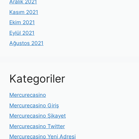
Aralık 2021
Kasım 2021
Ekim 2021
Eylül 2021
Ağustos 2021
Kategoriler
Mercurecasino
Mercurecasino Giriş
Mercurecasino Şikayet
Mercurecasino Twitter
Mercurecasino Yeni Adresi