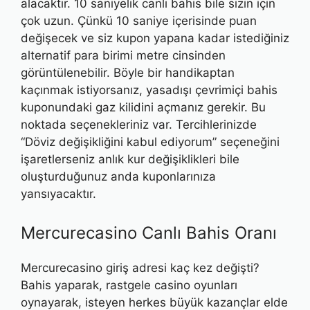
alacaktır. 10 saniyelik canlı bahis bile sizin için
çok uzun. Çünkü 10 saniye içerisinde puan
değişecek ve siz kupon yapana kadar istediğiniz
alternatif para birimi metre cinsinden
görüntülenebilir. Böyle bir handikaptan
kaçınmak istiyorsanız, yasadışı çevrimiçi bahis
kuponundaki gaz kilidini açmanız gerekir. Bu
noktada seçenekleriniz var. Tercihlerinizde
“Döviz değişikliğini kabul ediyorum” seçeneğini
işaretlerseniz anlık kur değişiklikleri bile
oluşturduğunuz anda kuponlarınıza
yansıyacaktır.
Mercurecasino Canlı Bahis Oranı
Mercurecasino giriş adresi kaç kez değişti?
Bahis yaparak, rastgele casino oyunları
oynayarak, isteyen herkes büyük kazançlar elde