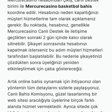
Mercurecasino hesabından çıkış, canlı destek
birimi ile
Mercurecasino basketbol bahis
koordine edilir. Hesabınızı neden kapattığınızı
müşteri hizmetlerine tam olarak açıklamanız
gerekir. Bu noktada, hesabınız, genellikle
Mercurecasino Canlı Destek ile iletişime
geçtikten sonraki 2 gün içinde kalıcı olarak
silinebilir. Şikayet sonrasında hesabınızı
kapatmak isterseniz bu adım müşteri hizmetleri
tarafından başlatılabilir. Bu nedenle şikayetinizi
çözdükten sonra üyeliğinizi yeniden
etkinleştirmek için çaba göstereceğiz.
Artık online bahis oynamak için ihtiyacınız olan
yöntemin tüm detaylarını sizlerle paylaşıyoruz.
Canlı Bahis Komisyonu, güzel tasarlanmış bir
web sitesi aracılığıyla üyelerine birçok farklı
alanda hizmet vermektedir. Ayrıca sitede çok