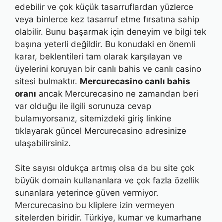
edebilir ve çok küçük tasarruflardan yüzlerce
veya binlerce kez tasarruf etme fırsatına sahip
olabilir. Bunu başarmak için deneyim ve bilgi tek
başına yeterli değildir. Bu konudaki en önemli
karar, beklentileri tam olarak karşılayan ve
üyelerini koruyan bir canlı bahis ve canlı casino
sitesi bulmaktır.
Mercurecasino canlı bahis
oranı
ancak Mercurecasino ne zamandan beri
var olduğu ile ilgili sorunuza cevap
bulamıyorsanız, sitemizdeki giriş linkine
tıklayarak güncel Mercurecasino adresinize
ulaşabilirsiniz.
Site sayısı oldukça artmış olsa da bu site çok
büyük domain kullananlara ve çok fazla özellik
sunanlara yeterince güven vermiyor.
Mercurecasino bu kliplere izin vermeyen
sitelerden biridir. Türkiye, kumar ve kumarhane