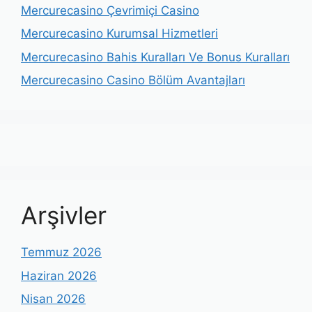
Mercurecasino Çevrimiçi Casino
Mercurecasino Kurumsal Hizmetleri
Mercurecasino Bahis Kuralları Ve Bonus Kuralları
Mercurecasino Casino Bölüm Avantajları
Arşivler
Temmuz 2026
Haziran 2026
Nisan 2026