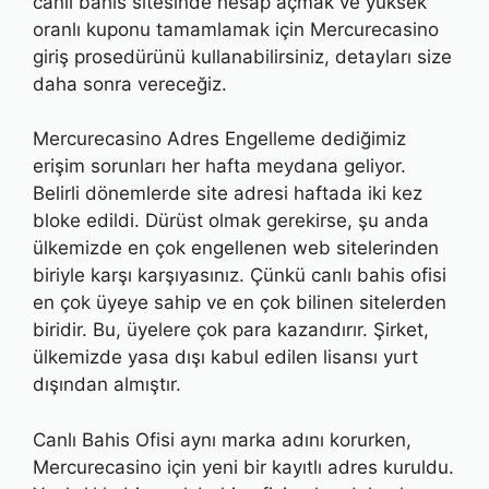
canlı bahis sitesinde hesap açmak ve yüksek
oranlı kuponu tamamlamak için Mercurecasino
giriş prosedürünü kullanabilirsiniz, detayları size
daha sonra vereceğiz.
Mercurecasino Adres Engelleme dediğimiz
erişim sorunları her hafta meydana geliyor.
Belirli dönemlerde site adresi haftada iki kez
bloke edildi. Dürüst olmak gerekirse, şu anda
ülkemizde en çok engellenen web sitelerinden
biriyle karşı karşıyasınız. Çünkü canlı bahis ofisi
en çok üyeye sahip ve en çok bilinen sitelerden
biridir. Bu, üyelere çok para kazandırır. Şirket,
ülkemizde yasa dışı kabul edilen lisansı yurt
dışından almıştır.
Canlı Bahis Ofisi aynı marka adını korurken,
Mercurecasino için yeni bir kayıtlı adres kuruldu.