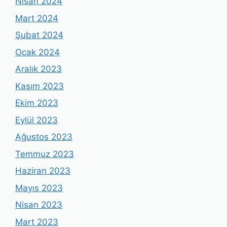
Nisan 2024
Mart 2024
Şubat 2024
Ocak 2024
Aralık 2023
Kasım 2023
Ekim 2023
Eylül 2023
Ağustos 2023
Temmuz 2023
Haziran 2023
Mayıs 2023
Nisan 2023
Mart 2023