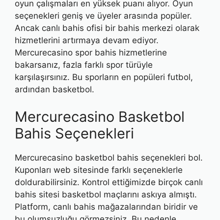
oyun çalışmaları en yüksek puanı alıyor. Oyun
seçenekleri geniş ve üyeler arasında popüler.
Ancak canlı bahis ofisi bir bahis merkezi olarak
hizmetlerini artırmaya devam ediyor.
Mercurecasino spor bahis hizmetlerine
bakarsanız, fazla farklı spor türüyle
karşılaşırsınız. Bu sporların en popüleri futbol, ​​
ardından basketbol.
Mercurecasino Basketbol
Bahis Seçenekleri
Mercurecasino basketbol bahis seçenekleri bol.
Kuponları web sitesinde farklı seçeneklerle
doldurabilirsiniz. Kontrol ettiğimizde birçok canlı
bahis sitesi basketbol maçlarını askıya almıştı.
Platform, canlı bahis mağazalarından biridir ve
bu olumsuzluğu görmezsiniz. Bu nedenle