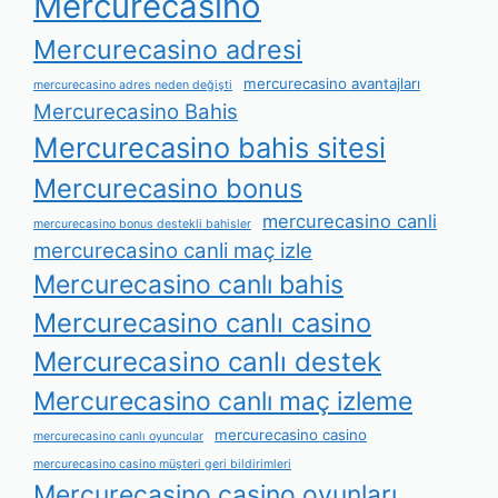
Mercurecasino
Mercurecasino adresi
mercurecasino avantajları
mercurecasino adres neden değişti
Mercurecasino Bahis
Mercurecasino bahis sitesi
Mercurecasino bonus
mercurecasino canli
mercurecasino bonus destekli bahisler
mercurecasino canli maç izle
Mercurecasino canlı bahis
Mercurecasino canlı casino
Mercurecasino canlı destek
Mercurecasino canlı maç izleme
mercurecasino casino
mercurecasino canlı oyuncular
mercurecasino casino müşteri geri bildirimleri
Mercurecasino casino oyunları