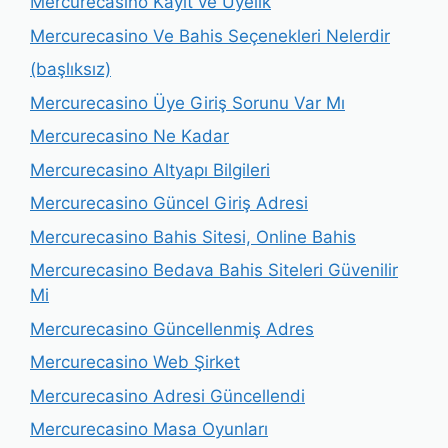
Mercurecasino Kayıt ve Üyelik
Mercurecasino Ve Bahis Seçenekleri Nelerdir
(başlıksız)
Mercurecasino Üye Giriş Sorunu Var Mı
Mercurecasino Ne Kadar
Mercurecasino Altyapı Bilgileri
Mercurecasino Güncel Giriş Adresi
Mercurecasino Bahis Sitesi, Online Bahis
Mercurecasino Bedava Bahis Siteleri Güvenilir
Mi
Mercurecasino Güncellenmiş Adres
Mercurecasino Web Şirket
Mercurecasino Adresi Güncellendi
Mercurecasino Masa Oyunları