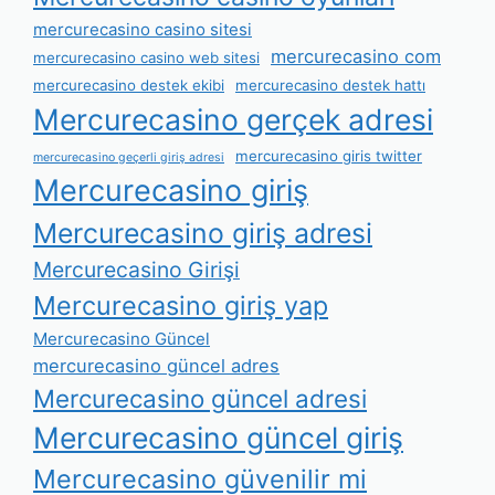
mercurecasino casino sitesi
mercurecasino com
mercurecasino casino web sitesi
mercurecasino destek ekibi
mercurecasino destek hattı
Mercurecasino gerçek adresi
mercurecasino giris twitter
mercurecasino geçerli giriş adresi
Mercurecasino giriş
Mercurecasino giriş adresi
Mercurecasino Girişi
Mercurecasino giriş yap
Mercurecasino Güncel
mercurecasino güncel adres
Mercurecasino güncel adresi
Mercurecasino güncel giriş
Mercurecasino güvenilir mi