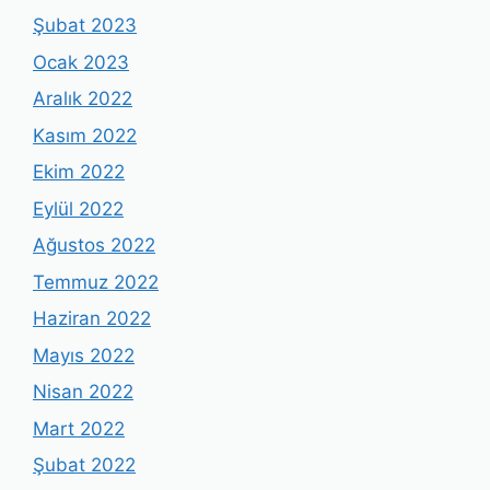
Şubat 2023
Ocak 2023
Aralık 2022
Kasım 2022
Ekim 2022
Eylül 2022
Ağustos 2022
Temmuz 2022
Haziran 2022
Mayıs 2022
Nisan 2022
Mart 2022
Şubat 2022