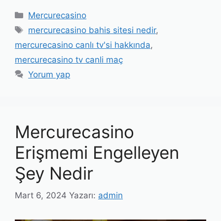
Kategoriler
Mercurecasino
Etiketler
mercurecasino bahis sitesi nedir
,
mercurecasino canlı tv'si hakkında
,
mercurecasino tv canli maç
Yorum yap
Mercurecasino
Erişmemi Engelleyen
Şey Nedir
Mart 6, 2024
Yazarı:
admin