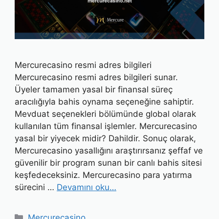
Mercurecasino resmi adres bilgileri
Mercurecasino resmi adres bilgileri sunar.
Üyeler tamamen yasal bir finansal süreç
aracılığıyla bahis oynama seçeneğine sahiptir.
Mevduat seçenekleri bölümünde global olarak
kullanılan tüm finansal işlemler. Mercurecasino
yasal bir yiyecek midir? Dahildir. Sonuç olarak,
Mercurecasino yasallığını araştırırsanız şeffaf ve
güvenilir bir program sunan bir canlı bahis sitesi
keşfedeceksiniz. Mercurecasino para yatırma
sürecini …
Devamını oku…
Kategoriler
Mercurecasino