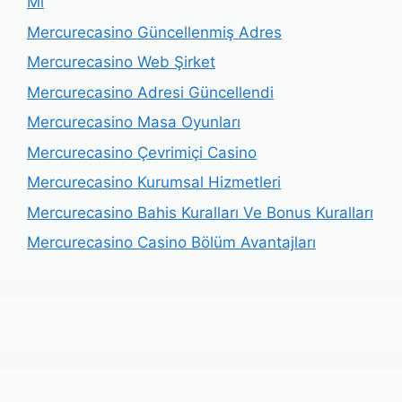
Mi
Mercurecasino Güncellenmiş Adres
Mercurecasino Web Şirket
Mercurecasino Adresi Güncellendi
Mercurecasino Masa Oyunları
Mercurecasino Çevrimiçi Casino
Mercurecasino Kurumsal Hizmetleri
Mercurecasino Bahis Kuralları Ve Bonus Kuralları
Mercurecasino Casino Bölüm Avantajları