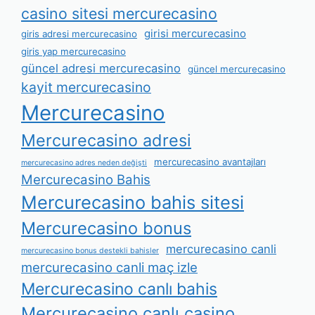
casino sitesi mercurecasino
girisi mercurecasino
giris adresi mercurecasino
giris yap mercurecasino
güncel adresi mercurecasino
güncel mercurecasino
kayit mercurecasino
Mercurecasino
Mercurecasino adresi
mercurecasino avantajları
mercurecasino adres neden değişti
Mercurecasino Bahis
Mercurecasino bahis sitesi
Mercurecasino bonus
mercurecasino canli
mercurecasino bonus destekli bahisler
mercurecasino canli maç izle
Mercurecasino canlı bahis
Mercurecasino canlı casino