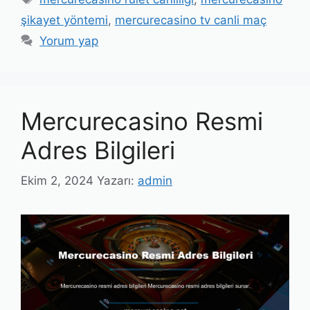
şikayet yöntemi
,
mercurecasino tv canli maç
Yorum yap
Mercurecasino Resmi
Adres Bilgileri
Ekim 2, 2024
Yazarı:
admin