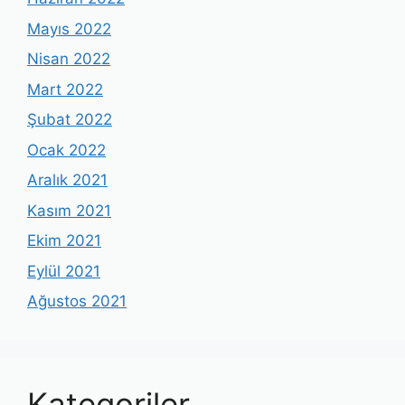
Mayıs 2022
Nisan 2022
Mart 2022
Şubat 2022
Ocak 2022
Aralık 2021
Kasım 2021
Ekim 2021
Eylül 2021
Ağustos 2021
Kategoriler