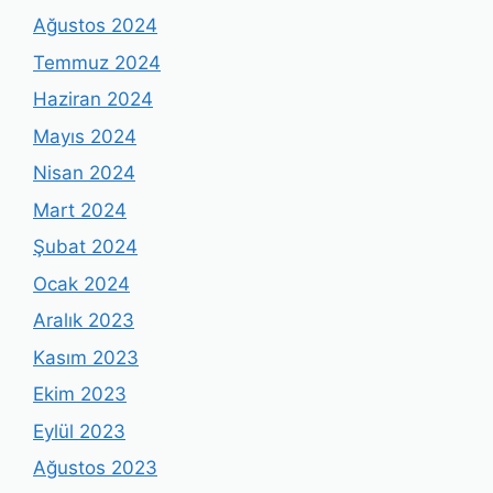
Ağustos 2024
Temmuz 2024
Haziran 2024
Mayıs 2024
Nisan 2024
Mart 2024
Şubat 2024
Ocak 2024
Aralık 2023
Kasım 2023
Ekim 2023
Eylül 2023
Ağustos 2023