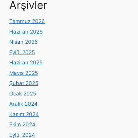
Arşivler
Temmuz 2026
Haziran 2026
Nisan 2026
Eylül 2025
Haziran 2025
Mayıs 2025
Şubat 2025
Ocak 2025
Aralık 2024
Kasım 2024
Ekim 2024
Eylül 2024