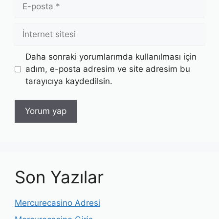
E-
posta
İnternet
sitesi
Daha sonraki yorumlarımda kullanılması için
adım, e-posta adresim ve site adresim bu
tarayıcıya kaydedilsin.
Son Yazılar
Mercurecasino Adresi