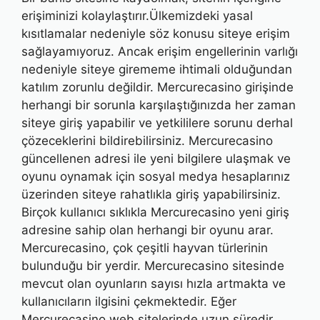
erişiminizi kolaylaştırır.Ülkemizdeki yasal
kısıtlamalar nedeniyle söz konusu siteye erişim
sağlayamıyoruz. Ancak erişim engellerinin varlığı
nedeniyle siteye girememe ihtimali olduğundan
katılım zorunlu değildir. Mercurecasino girişinde
herhangi bir sorunla karşılaştığınızda her zaman
siteye giriş yapabilir ve yetkililere sorunu derhal
çözeceklerini bildirebilirsiniz. Mercurecasino
güncellenen adresi ile yeni bilgilere ulaşmak ve
oyunu oynamak için sosyal medya hesaplarınız
üzerinden siteye rahatlıkla giriş yapabilirsiniz.
Birçok kullanıcı sıklıkla Mercurecasino yeni giriş
adresine sahip olan herhangi bir oyunu arar.
Mercurecasino, çok çeşitli hayvan türlerinin
bulunduğu bir yerdir. Mercurecasino sitesinde
mevcut olan oyunların sayısı hızla artmakta ve
kullanıcıların ilgisini çekmektedir. Eğer
Mercurecasino web sitelerinde uzun süredir