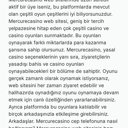
aktif bir üye iseniz, bu platformlarda mevcut
olan çeşitli oyun çeşitlerini iyi biliyorsunuzdur.
Mercurecasino web sitesi, geniş bir tercih
yelpazesine hitap eden çok çeşitli casino ve
casino oyunları sunmaktadır. Bu oyunları
oynayarak farklı miktarlarda para kazanma
şansına sahip olursunuz. Mercurecasino, yasal
casino seçeneklerinin yanı sıra, ziyaretçilerin
yasadışı bahis ve casino oyunları
oynayabilecekleri bir bölüme de sahiptir. Oyunu
gerçek zamanlı olarak oynamak istiyorsanız,
web sitesini her zaman ziyaret edebilir ve
halihazırda oynadığınız oyunu oynamaya devam
etmek için canlı özelliğinden yararlanabilirsiniz.
Ayrıca platformda bu oyunlara katılabilir ve
birçok arkadaşınızla etkileşime girebilirsiniz.
Arkadaşlar. Mercurecasino cep telefonuna nasıl