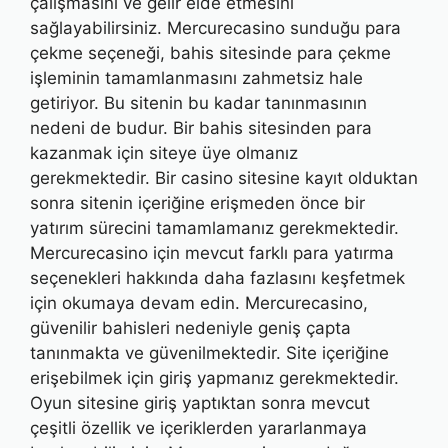
çalışmasını ve gelir elde etmesini
sağlayabilirsiniz. Mercurecasino sunduğu para
çekme seçeneği, bahis sitesinde para çekme
işleminin tamamlanmasını zahmetsiz hale
getiriyor. Bu sitenin bu kadar tanınmasının
nedeni de budur. Bir bahis sitesinden para
kazanmak için siteye üye olmanız
gerekmektedir. Bir casino sitesine kayıt olduktan
sonra sitenin içeriğine erişmeden önce bir
yatırım sürecini tamamlamanız gerekmektedir.
Mercurecasino için mevcut farklı para yatırma
seçenekleri hakkında daha fazlasını keşfetmek
için okumaya devam edin. Mercurecasino,
güvenilir bahisleri nedeniyle geniş çapta
tanınmakta ve güvenilmektedir. Site içeriğine
erişebilmek için giriş yapmanız gerekmektedir.
Oyun sitesine giriş yaptıktan sonra mevcut
çeşitli özellik ve içeriklerden yararlanmaya