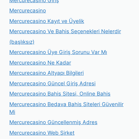
Mercurecasino Giriş
Mercurecasino
Mercurecasino Kayıt ve Üyelik
Mercurecasino Ve Bahis Seçenekleri Nelerdir
(başlıksız)
Mercurecasino Üye Giriş Sorunu Var Mı
Mercurecasino Ne Kadar
Mercurecasino Altyapı Bilgileri
Mercurecasino Güncel Giriş Adresi
Mercurecasino Bahis Sitesi, Online Bahis
Mercurecasino Bedava Bahis Siteleri Güvenilir
Mi
Mercurecasino Güncellenmiş Adres
Mercurecasino Web Şirket