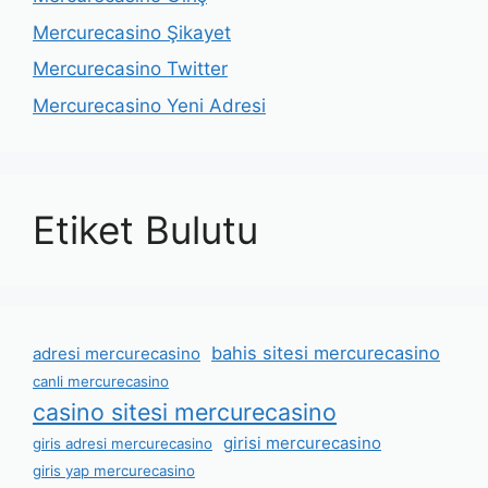
Mercurecasino Şikayet
Mercurecasino Twitter
Mercurecasino Yeni Adresi
Etiket Bulutu
bahis sitesi mercurecasino
adresi mercurecasino
canli mercurecasino
casino sitesi mercurecasino
girisi mercurecasino
giris adresi mercurecasino
giris yap mercurecasino