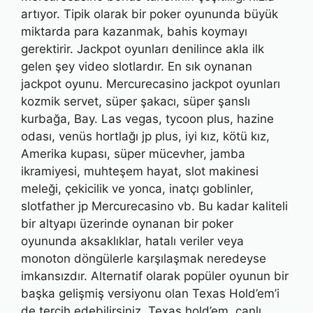
artıyor. Tipik olarak bir poker oyununda büyük
miktarda para kazanmak, bahis koymayı
gerektirir. Jackpot oyunları denilince akla ilk
gelen şey video slotlardır. En sık oynanan
jackpot oyunu. Mercurecasino jackpot oyunları
kozmik servet, süper şakacı, süper şanslı
kurbağa, Bay. Las vegas, tycoon plus, hazine
odası, venüs hortlağı jp plus, iyi kız, kötü kız,
Amerika kupası, süper mücevher, jamba
ikramiyesi, muhteşem hayat, slot makinesi
meleği, çekicilik ve yonca, inatçı goblinler,
slotfather jp Mercurecasino vb. Bu kadar kaliteli
bir altyapı üzerinde oynanan bir poker
oyununda aksaklıklar, hatalı veriler veya
monoton döngülerle karşılaşmak neredeyse
imkansızdır. Alternatif olarak popüler oyunun bir
başka gelişmiş versiyonu olan Texas Hold’em’i
de tercih edebilirsiniz. Texas hold’em, canlı