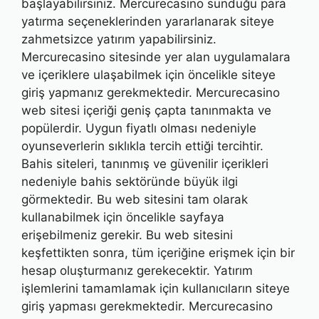
başlayabilirsiniz. Mercurecasino sunduğu para
yatırma seçeneklerinden yararlanarak siteye
zahmetsizce yatırım yapabilirsiniz.
Mercurecasino sitesinde yer alan uygulamalara
ve içeriklere ulaşabilmek için öncelikle siteye
giriş yapmanız gerekmektedir. Mercurecasino
web sitesi içeriği geniş çapta tanınmakta ve
popülerdir. Uygun fiyatlı olması nedeniyle
oyunseverlerin sıklıkla tercih ettiği tercihtir.
Bahis siteleri, tanınmış ve güvenilir içerikleri
nedeniyle bahis sektöründe büyük ilgi
görmektedir. Bu web sitesini tam olarak
kullanabilmek için öncelikle sayfaya
erişebilmeniz gerekir. Bu web sitesini
keşfettikten sonra, tüm içeriğine erişmek için bir
hesap oluşturmanız gerekecektir. Yatırım
işlemlerini tamamlamak için kullanıcıların siteye
giriş yapması gerekmektedir. Mercurecasino