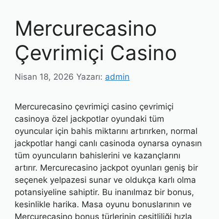
Mercurecasino
Çevrimiçi Casino
Nisan 18, 2026
Yazarı:
admin
Mercurecasino çevrimiçi casino çevrimiçi
casinoya özel jackpotlar oyundaki tüm
oyuncular için bahis miktarını artırırken, normal
jackpotlar hangi canlı casinoda oynarsa oynasın
tüm oyuncuların bahislerini ve kazançlarını
artırır. Mercurecasino jackpot oyunları geniş bir
seçenek yelpazesi sunar ve oldukça karlı olma
potansiyeline sahiptir. Bu inanılmaz bir bonus,
kesinlikle harika. Masa oyunu bonuslarının ve
Mercurecasino bonus türlerinin çeşitliliği hızla