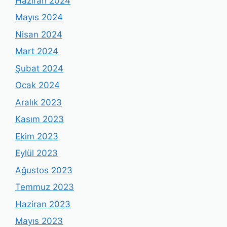
Haziran 2024
Mayıs 2024
Nisan 2024
Mart 2024
Şubat 2024
Ocak 2024
Aralık 2023
Kasım 2023
Ekim 2023
Eylül 2023
Ağustos 2023
Temmuz 2023
Haziran 2023
Mayıs 2023