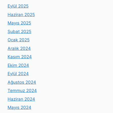
Eylül 2025
Haziran 2025
Mayıs 2025
Şubat 2025
Ocak 2025
Aralık 2024
Kasım 2024
Ekim 2024
Eylül 2024
Ağustos 2024
Temmuz 2024
Haziran 2024
Mayıs 2024