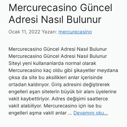
Mercurecasino Güncel
Adresi Nasıl Bulunur
Ocak 11, 2022
Yazarı:
mercurecasino
Mercurecasino Güncel Adresi Nasıl Bulunur
Mercurecasino Güncel Adresi Nasıl Bulunur
Siteyi yeni kullananlarda normal olarak
Mercurecasino kaç oldu gibi şikayetler meydana
çıksa da site bu aksilikleri anlar içerisinde
ortadan kaldırıyor. Giriş adresini değiştirerek
engelleri aşan sitelerin büyük bir alanı üyelerine
vakit kaybettiriyor. Adres değişimi saatlerce
vakit alabiliyor. Mercurecasino için ise bu
engelleri aşma vakit anlar …
Devamını oku…