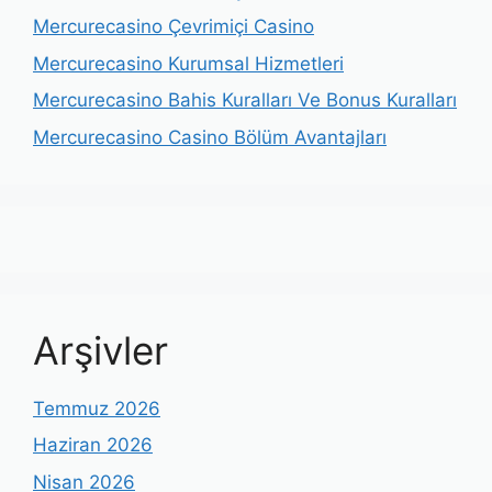
Mercurecasino Çevrimiçi Casino
Mercurecasino Kurumsal Hizmetleri
Mercurecasino Bahis Kuralları Ve Bonus Kuralları
Mercurecasino Casino Bölüm Avantajları
Arşivler
Temmuz 2026
Haziran 2026
Nisan 2026