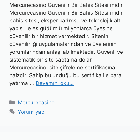
Mercurecasino Güvenilir Bir Bahis Sitesi midir
Mercurecasino Güvenilir Bir Bahis Sitesi midir
bahis sitesi, eksper kadrosu ve teknolojik alt
yapısı ile eş güdümlü milyonlarca üyesine
güvenilir bir hizmet vermektedir. Sitenin
güvenilirliği uygulamalarından ve üyelerinin
yorumlarından anlaşılabilmektedir. Güvenli ve
sistematik bir site saptama dolan
Mercurecasino, site şifreleme sertifikasına
haizdir. Sahip bulunduğu bu sertifika ile para
yatırma …
Devamını oku…
Kategoriler
Mercurecasino
Yorum yap