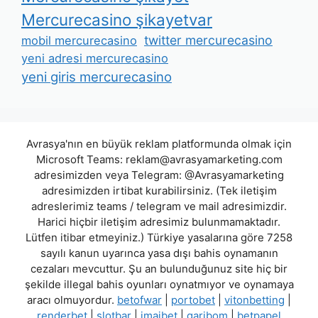
Mercurecasino şikayetvar
twitter mercurecasino
mobil mercurecasino
yeni adresi mercurecasino
yeni giris mercurecasino
Avrasya'nın en büyük reklam platformunda olmak için
Microsoft Teams:
reklam@avrasyamarketing.com
adresimizden veya Telegram: @Avrasyamarketing
adresimizden irtibat kurabilirsiniz. (Tek iletişim
adreslerimiz teams / telegram ve mail adresimizdir.
Harici hiçbir iletişim adresimiz bulunmamaktadır.
Lütfen itibar etmeyiniz.) Türkiye yasalarına göre 7258
sayılı kanun uyarınca yasa dışı bahis oynamanın
cezaları mevcuttur. Şu an bulunduğunuz site hiç bir
şekilde illegal bahis oyunları oynatmıyor ve oynamaya
aracı olmuyordur.
betofwar
|
portobet
|
vitonbetting
|
renderbet
|
slotbar
|
imajbet
|
garibom
|
betpapel