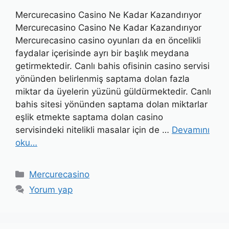
Mercurecasino Casino Ne Kadar Kazandırıyor
Mercurecasino Casino Ne Kadar Kazandırıyor
Mercurecasino casino oyunları da en öncelikli
faydalar içerisinde ayrı bir başlık meydana
getirmektedir. Canlı bahis ofisinin casino servisi
yönünden belirlenmiş saptama dolan fazla
miktar da üyelerin yüzünü güldürmektedir. Canlı
bahis sitesi yönünden saptama dolan miktarlar
eşlik etmekte saptama dolan casino
servisindeki nitelikli masalar için de …
Devamını
oku…
Kategoriler
Mercurecasino
Yorum yap