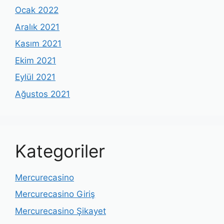
Ocak 2022
Aralık 2021
Kasım 2021
Ekim 2021
Eylül 2021
Ağustos 2021
Kategoriler
Mercurecasino
Mercurecasino Giriş
Mercurecasino Şikayet