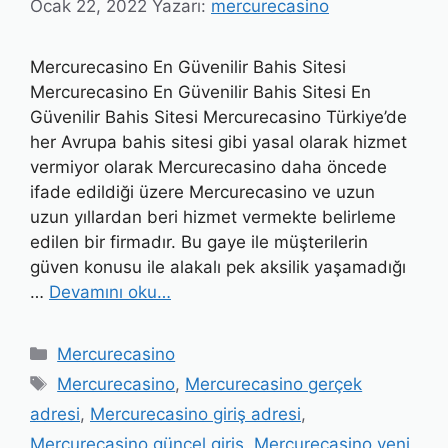
Ocak 22, 2022
Yazarı:
mercurecasino
Mercurecasino En Güvenilir Bahis Sitesi
Mercurecasino En Güvenilir Bahis Sitesi En
Güvenilir Bahis Sitesi Mercurecasino Türkiye’de
her Avrupa bahis sitesi gibi yasal olarak hizmet
vermiyor olarak Mercurecasino daha öncede
ifade edildiği üzere Mercurecasino ve uzun
uzun yıllardan beri hizmet vermekte belirleme
edilen bir firmadır. Bu gaye ile müşterilerin
güven konusu ile alakalı pek aksilik yaşamadığı
…
Devamını oku…
Kategoriler
Mercurecasino
Etiketler
Mercurecasino
,
Mercurecasino gerçek
adresi
,
Mercurecasino giriş adresi
,
Mercurecasino güncel giriş
,
Mercurecasino yeni