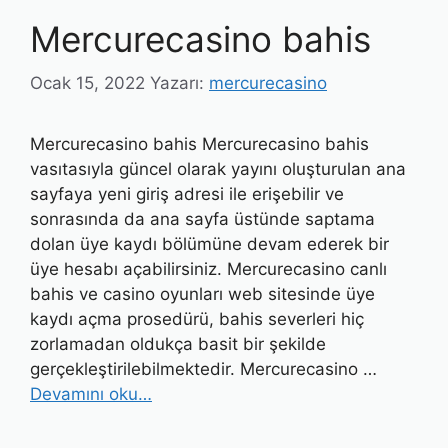
Mercurecasino bahis
Ocak 15, 2022
Yazarı:
mercurecasino
Mercurecasino bahis Mercurecasino bahis
vasıtasıyla güncel olarak yayını oluşturulan ana
sayfaya yeni giriş adresi ile erişebilir ve
sonrasında da ana sayfa üstünde saptama
dolan üye kaydı bölümüne devam ederek bir
üye hesabı açabilirsiniz. Mercurecasino canlı
bahis ve casino oyunları web sitesinde üye
kaydı açma prosedürü, bahis severleri hiç
zorlamadan oldukça basit bir şekilde
gerçekleştirilebilmektedir. Mercurecasino …
Devamını oku…