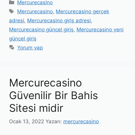
Kategoriler
Mercurecasino
Etiketler
Mercurecasino
,
Mercurecasino gerçek
adresi
,
Mercurecasino giriş adresi
,
Mercurecasino güncel giriş
,
Mercurecasino yeni
güncel giriş
Yorum yap
Mercurecasino
Güvenilir Bir Bahis
Sitesi midir
Ocak 13, 2022
Yazarı:
mercurecasino