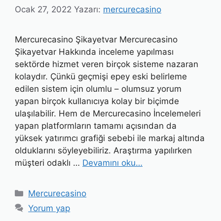
Ocak 27, 2022
Yazarı:
mercurecasino
Mercurecasino Şikayetvar Mercurecasino
Şikayetvar Hakkında inceleme yapılması
sektörde hizmet veren birçok sisteme nazaran
kolaydır. Çünkü geçmişi epey eski belirleme
edilen sistem için olumlu – olumsuz yorum
yapan birçok kullanıcıya kolay bir biçimde
ulaşılabilir. Hem de Mercurecasino İncelemeleri
yapan platformların tamamı açısından da
yüksek yatırımcı grafiği sebebi ile markaj altında
olduklarını söyleyebiliriz. Araştırma yapılırken
müşteri odaklı …
Devamını oku…
Kategoriler
Mercurecasino
Yorum yap