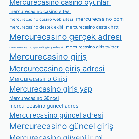
Mercurecasino casino oyunları
mercurecasino casino sitesi
mercurecasino com
mercurecasino casino web sitesi
mercurecasino destek ekibi
mercurecasino destek hattı
Mercurecasino gerçek adresi
mercurecasino giris twitter
mercurecasino geçerli giriş adresi
Mercurecasino giriş
Mercurecasino giriş adresi
Mercurecasino Girişi
Mercurecasino giriş yap
Mercurecasino Güncel
mercurecasino güncel adres
Mercurecasino güncel adresi
Mercurecasino güncel giriş
Mercurecasino güvenilir mi