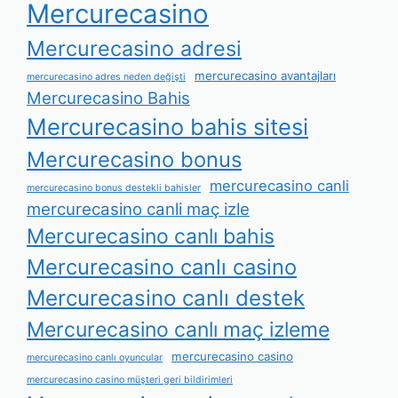
Mercurecasino
Mercurecasino adresi
mercurecasino avantajları
mercurecasino adres neden değişti
Mercurecasino Bahis
Mercurecasino bahis sitesi
Mercurecasino bonus
mercurecasino canli
mercurecasino bonus destekli bahisler
mercurecasino canli maç izle
Mercurecasino canlı bahis
Mercurecasino canlı casino
Mercurecasino canlı destek
Mercurecasino canlı maç izleme
mercurecasino casino
mercurecasino canlı oyuncular
mercurecasino casino müşteri geri bildirimleri