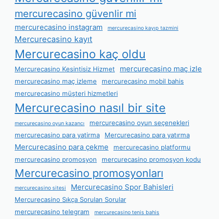
mercurecasino güvenlir mi
mercurecasino instagram
mercurecasino kayıp tazmini
Mercurecasino kayıt
Mercurecasino kaç oldu
mercurecasino maç izle
Mercurecasino Kesintisiz Hizmet
mercurecasino maç izleme
mercurecasino mobil bahis
mercurecasino müşteri hizmetleri
Mercurecasino nasıl bir site
mercurecasino oyun seçenekleri
mercurecasino oyun kazancı
mercurecasino para yatirma
Mercurecasino para yatırma
Mercurecasino para çekme
mercurecasino platformu
mercurecasino promosyon
mercurecasino promosyon kodu
Mercurecasino promosyonları
Mercurecasino Spor Bahisleri
mercurecasino sitesi
Mercurecasino Sıkça Sorulan Sorular
mercurecasino telegram
mercurecasino tenis bahis