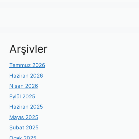
Arşivler
Temmuz 2026
Haziran 2026
Nisan 2026
Eylül 2025
Haziran 2025
Mayıs 2025
Şubat 2025
Ocak 2025