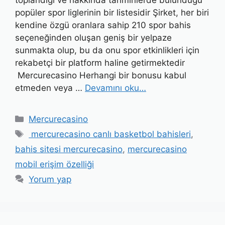
popüler spor liglerinin bir listesidir Şirket, her biri
kendine özgü oranlara sahip 210 spor bahis
seçeneğinden oluşan geniş bir yelpaze
sunmakta olup, bu da onu spor etkinlikleri için
rekabetçi bir platform haline getirmektedir
Mercurecasino Herhangi bir bonusu kabul
etmeden veya …
Devamını oku…
Kategoriler
Mercurecasino
Etiketler
mercurecasino canlı basketbol bahisleri
,
bahis sitesi mercurecasino
,
mercurecasino
mobil erişim özelliği
Yorum yap