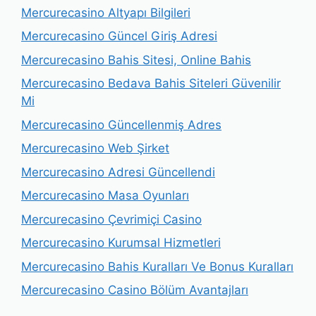
Mercurecasino Altyapı Bilgileri
Mercurecasino Güncel Giriş Adresi
Mercurecasino Bahis Sitesi, Online Bahis
Mercurecasino Bedava Bahis Siteleri Güvenilir
Mi
Mercurecasino Güncellenmiş Adres
Mercurecasino Web Şirket
Mercurecasino Adresi Güncellendi
Mercurecasino Masa Oyunları
Mercurecasino Çevrimiçi Casino
Mercurecasino Kurumsal Hizmetleri
Mercurecasino Bahis Kuralları Ve Bonus Kuralları
Mercurecasino Casino Bölüm Avantajları