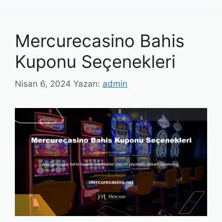
Mercurecasino Bahis
Kuponu Seçenekleri
Nisan 6, 2024
Yazarı:
admin