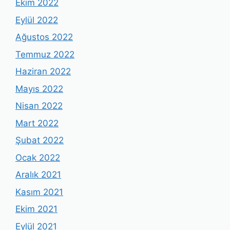
Ekim 2022
Eylül 2022
Ağustos 2022
Temmuz 2022
Haziran 2022
Mayıs 2022
Nisan 2022
Mart 2022
Şubat 2022
Ocak 2022
Aralık 2021
Kasım 2021
Ekim 2021
Eylül 2021