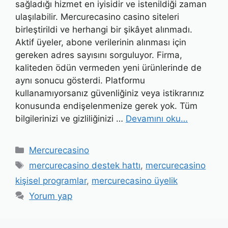
sağladığı hizmet en iyisidir ve istenildiği zaman
ulaşılabilir. Mercurecasino casino siteleri
birleştirildi ve herhangi bir şikâyet alınmadı.
Aktif üyeler, abone verilerinin alınması için
gereken adres sayısını sorguluyor. Firma,
kaliteden ödün vermeden yeni ürünlerinde de
aynı sonucu gösterdi. Platformu
kullanamıyorsanız güvenliğiniz veya istikrarınız
konusunda endişelenmenize gerek yok. Tüm
bilgilerinizi ve gizliliğinizi …
Devamını oku…
Kategoriler
Mercurecasino
Etiketler
mercurecasino destek hattı
,
mercurecasino
kişisel programlar
,
mercurecasino üyelik
Yorum yap