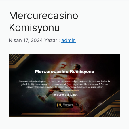
Mercurecasino
Komisyonu
Nisan 17, 2024
Yazarı:
admin