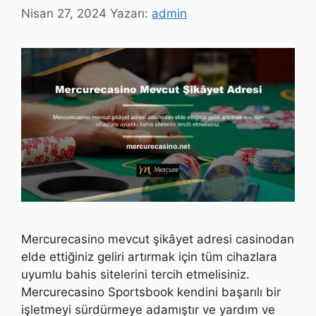
Nisan 27, 2024
Yazarı:
admin
Mercurecasino mevcut şikâyet adresi casinodan
elde ettiğiniz geliri artırmak için tüm cihazlara
uyumlu bahis sitelerini tercih etmelisiniz.
Mercurecasino Sportsbook kendini başarılı bir
işletmeyi sürdürmeye adamıştır ve yardım ve