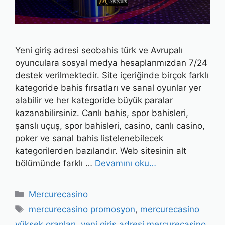
Yeni giriş adresi seobahis türk ve Avrupalı ​​
oyunculara sosyal medya hesaplarımızdan 7/24
destek verilmektedir. Site içeriğinde birçok farklı
kategoride bahis fırsatları ve sanal oyunlar yer
alabilir ve her kategoride büyük paralar
kazanabilirsiniz. Canlı bahis, spor bahisleri,
şanslı uçuş, spor bahisleri, casino, canlı casino,
poker ve sanal bahis listelenebilecek
kategorilerden bazılarıdır. Web sitesinin alt
bölümünde farklı …
Devamını oku…
Kategoriler
Mercurecasino
Etiketler
mercurecasino promosyon
,
mercurecasino
yüksek oranları
,
yeni giriş adresi mercurecasino