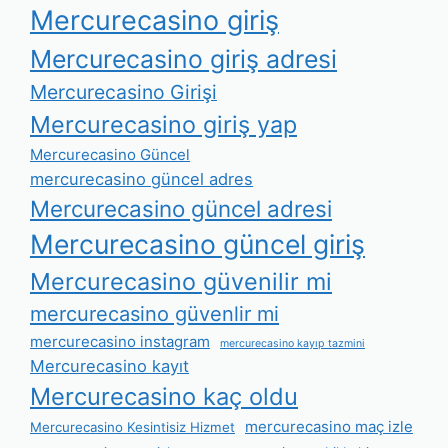
Mercurecasino giriş
Mercurecasino giriş adresi
Mercurecasino Girişi
Mercurecasino giriş yap
Mercurecasino Güncel
mercurecasino güncel adres
Mercurecasino güncel adresi
Mercurecasino güncel giriş
Mercurecasino güvenilir mi
mercurecasino güvenlir mi
mercurecasino instagram
mercurecasino kayıp tazmini
Mercurecasino kayıt
Mercurecasino kaç oldu
mercurecasino maç izle
Mercurecasino Kesintisiz Hizmet