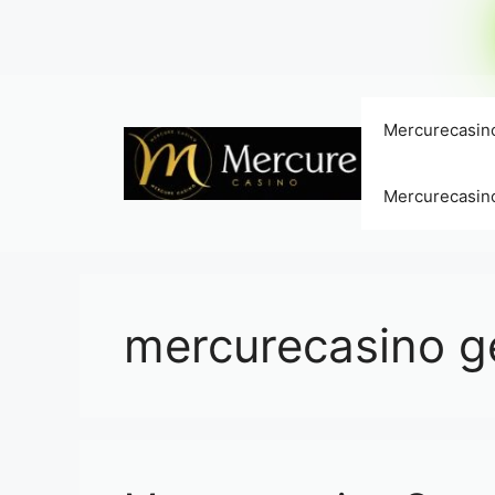
İçeriğe
atla
Mercurecasin
Mercurecasino
mercurecasino geç