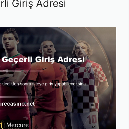
i Giriş Adresi