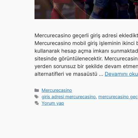
Mercurecasino geçerli giriş adresi ekledikt
Mercurecasino mobil giriş işleminin ikinci 
kullanarak hesap açma imkanı sunmaktadır
sitesinde görüntülenecektir. Mercurecasino 
yerden sorunsuz bir şekilde devam etmeni
alternatifleri ve masaüstü …
Devamını ok
Kategoriler
Mercurecasino
Etiketler
giris adresi mercurecasino
,
mercurecasino geçer
Yorum yap