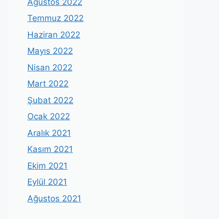
Ağustos 2022
Temmuz 2022
Haziran 2022
Mayıs 2022
Nisan 2022
Mart 2022
Şubat 2022
Ocak 2022
Aralık 2021
Kasım 2021
Ekim 2021
Eylül 2021
Ağustos 2021