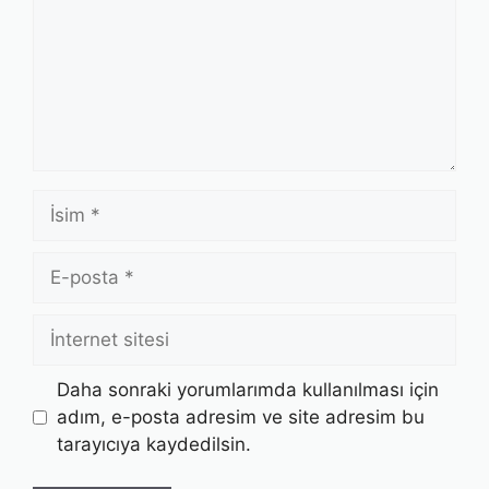
İsim
E-
posta
İnternet
sitesi
Daha sonraki yorumlarımda kullanılması için
adım, e-posta adresim ve site adresim bu
tarayıcıya kaydedilsin.