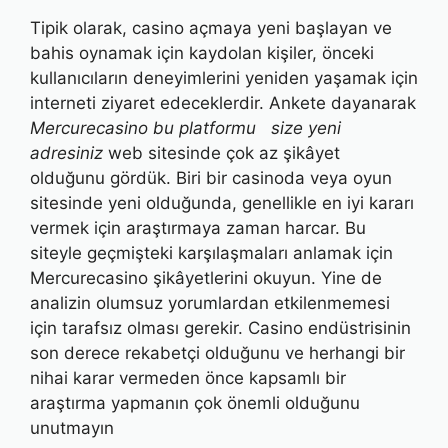
Tipik olarak, casino açmaya yeni başlayan ve
bahis oynamak için kaydolan kişiler, önceki
kullanıcıların deneyimlerini yeniden yaşamak için
interneti ziyaret edeceklerdir. Ankete dayanarak
Mercurecasino bu platformu size yeni
adresiniz
web sitesinde çok az şikâyet
olduğunu gördük. Biri bir casinoda veya oyun
sitesinde yeni olduğunda, genellikle en iyi kararı
vermek için araştırmaya zaman harcar. Bu
siteyle geçmişteki karşılaşmaları anlamak için
Mercurecasino şikâyetlerini okuyun. Yine de
analizin olumsuz yorumlardan etkilenmemesi
için tarafsız olması gerekir. Casino endüstrisinin
son derece rekabetçi olduğunu ve herhangi bir
nihai karar vermeden önce kapsamlı bir
araştırma yapmanın çok önemli olduğunu
unutmayın