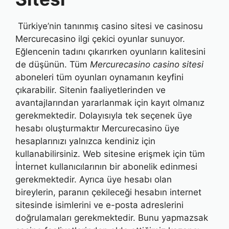
Türkiye’nin tanınmış casino sitesi ve casinosu
Mercurecasino ilgi çekici oyunlar sunuyor.
Eğlencenin tadını çıkarırken oyunların kalitesini
de düşünün. Tüm
Mercurecasino casino sitesi
aboneleri tüm oyunları oynamanın keyfini
çıkarabilir. Sitenin faaliyetlerinden ve
avantajlarından yararlanmak için kayıt olmanız
gerekmektedir. Dolayısıyla tek seçenek üye
hesabı oluşturmaktır Mercurecasino üye
hesaplarınızı yalnızca kendiniz için
kullanabilirsiniz. Web sitesine erişmek için tüm
İnternet kullanıcılarının bir abonelik edinmesi
gerekmektedir. Ayrıca üye hesabı olan
bireylerin, paranın çekileceği hesabın internet
sitesinde isimlerini ve e-posta adreslerini
doğrulamaları gerekmektedir. Bunu yapmazsak