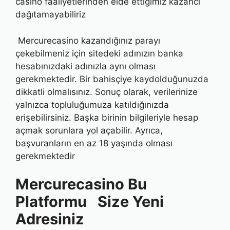
casino faaliyetlerinden elde ettiğimiz kazancı
dağıtamayabiliriz
Mercurecasino kazandığınız parayı
çekebilmeniz için sitedeki adınızın banka
hesabınızdaki adınızla aynı olması
gerekmektedir. Bir bahisçiye kaydolduğunuzda
dikkatli olmalısınız. Sonuç olarak, verilerinize
yalnızca topluluğumuza katıldığınızda
erişebilirsiniz. Başka birinin bilgileriyle hesap
açmak sorunlara yol açabilir. Ayrıca,
başvuranların en az 18 yaşında olması
gerekmektedir
Mercurecasino Bu
Platformu Size Yeni
Adresiniz