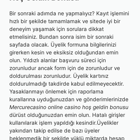
Bir sonraki adımda ne yapmalıyız? Kayıt işlemini
hızlı bir şekilde tamamlamak ve sitede iyi bir
deneyim yaşamak için sorulara dikkat
etmelisiniz. Bundan sonra isim bir sonraki
sayfada olacak. Üyelik formuna bilgilerinizi
girerken kesin ve eksiksiz olduğundan emin
olun. Yıldızlı alanlar başvuru süreci için
zorunludur ancak form için de zorunludur ve
doldurulması zorunludur. Üyelik kartınız
doldurulmadığı takdirde kabul edilmeyecektir.
Yasaklanmayı önlemek için raporlama
kurallarına uyduğunuzdan ve gönderimlerinizde
Mercurecasino online casino hoş geldin bonusu
dürüst olduğunuzdan emin olun. Hatalı girişler
kullanılarak işlem yapıldığı kesindir.Üyelikler
yakından takip edilse de bazı üyeler
beklenmedik bir şekilde yüklü miktarda hesap