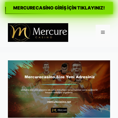
MERCURECASİNO GİRİŞ İÇİN TIKLAYINIZ!
İçeriğe
atla
Menü