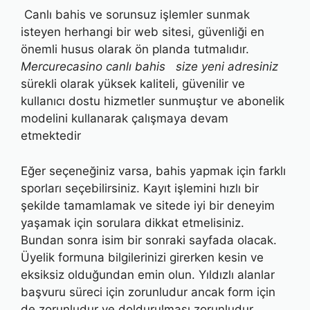
Canlı bahis ve sorunsuz işlemler sunmak
isteyen herhangi bir web sitesi, güvenliği en
önemli husus olarak ön planda tutmalıdır.
Mercurecasino canlı bahis size yeni adresiniz
sürekli olarak yüksek kaliteli, güvenilir ve
kullanıcı dostu hizmetler sunmuştur ve abonelik
modelini kullanarak çalışmaya devam
etmektedir
Eğer seçeneğiniz varsa, bahis yapmak için farklı
sporları seçebilirsiniz. Kayıt işlemini hızlı bir
şekilde tamamlamak ve sitede iyi bir deneyim
yaşamak için sorulara dikkat etmelisiniz.
Bundan sonra isim bir sonraki sayfada olacak.
Üyelik formuna bilgilerinizi girerken kesin ve
eksiksiz olduğundan emin olun. Yıldızlı alanlar
başvuru süreci için zorunludur ancak form için
de zorunludur ve doldurulması zorunludur.