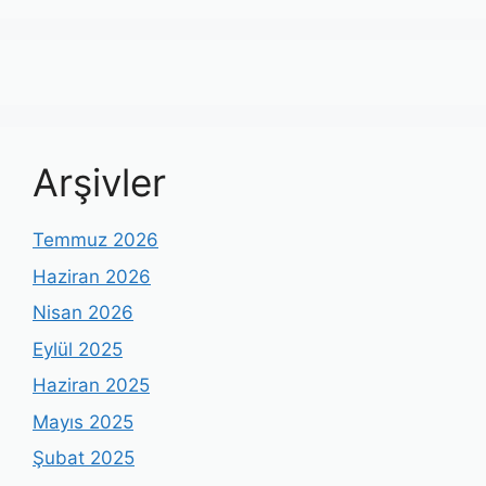
Arşivler
Temmuz 2026
Haziran 2026
Nisan 2026
Eylül 2025
Haziran 2025
Mayıs 2025
Şubat 2025