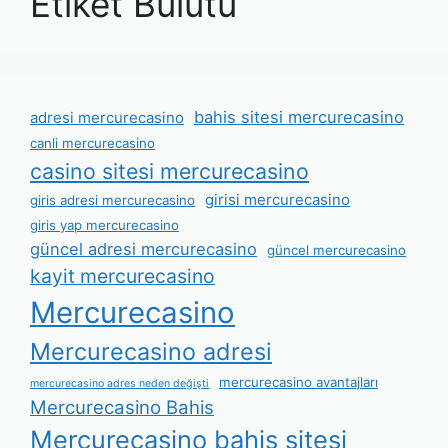
Etiket Bulutu
bahis sitesi mercurecasino
adresi mercurecasino
canli mercurecasino
casino sitesi mercurecasino
girisi mercurecasino
giris adresi mercurecasino
giris yap mercurecasino
güncel adresi mercurecasino
güncel mercurecasino
kayit mercurecasino
Mercurecasino
Mercurecasino adresi
mercurecasino avantajları
mercurecasino adres neden değişti
Mercurecasino Bahis
Mercurecasino bahis sitesi