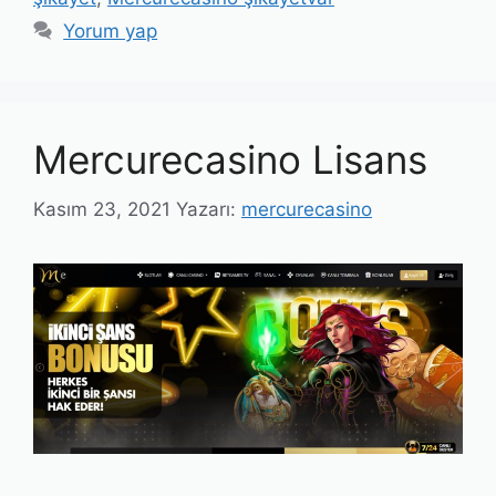
Yorum yap
Mercurecasino Lisans
Kasım 23, 2021
Yazarı:
mercurecasino