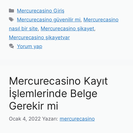
Kategoriler
Mercurecasino Giriş
Etiketler
Mercurecasino güvenilir mi
,
Mercurecasino
nasıl bir site
,
Mercurecasino şikayet
,
Mercurecasino şikayetvar
Yorum yap
Mercurecasino Kayıt
İşlemlerinde Belge
Gerekir mi
Ocak 4, 2022
Yazarı:
mercurecasino