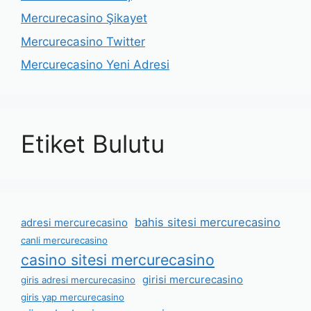
Mercurecasino Şikayet
Mercurecasino Twitter
Mercurecasino Yeni Adresi
Etiket Bulutu
bahis sitesi mercurecasino
adresi mercurecasino
canli mercurecasino
casino sitesi mercurecasino
girisi mercurecasino
giris adresi mercurecasino
giris yap mercurecasino