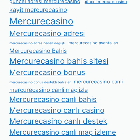
güncel adresi mercurecasino
güncel mercurecasino
kayit mercurecasino
Mercurecasino
Mercurecasino adresi
mercurecasino avantajları
mercurecasino adres neden değişti
Mercurecasino Bahis
Mercurecasino bahis sitesi
Mercurecasino bonus
mercurecasino canli
mercurecasino bonus destekli bahisler
mercurecasino canli maç izle
Mercurecasino canlı bahis
Mercurecasino canlı casino
Mercurecasino canlı destek
Mercurecasino canlı maç izleme