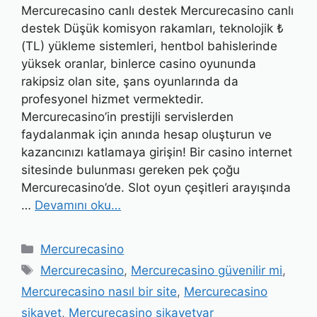
Mercurecasino canlı destek Mercurecasino canlı
destek Düşük komisyon rakamları, teknolojik ₺
(TL) yükleme sistemleri, hentbol bahislerinde
yüksek oranlar, binlerce casino oyununda
rakipsiz olan site, şans oyunlarında da
profesyonel hizmet vermektedir.
Mercurecasino’in prestijli servislerden
faydalanmak için anında hesap oluşturun ve
kazancınızı katlamaya girişin! Bir casino internet
sitesinde bulunması gereken pek çoğu
Mercurecasino’de. Slot oyun çeşitleri arayışında
…
Devamını oku…
Kategoriler
Mercurecasino
Etiketler
Mercurecasino
,
Mercurecasino güvenilir mi
,
Mercurecasino nasıl bir site
,
Mercurecasino
şikayet
,
Mercurecasino şikayetvar