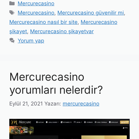
Kategoriler
Mercurecasino
Etiketler
Mercurecasino
,
Mercurecasino güvenilir mi
,
Mercurecasino nasıl bir site
,
Mercurecasino
şikayet
,
Mercurecasino şikayetvar
Yorum yap
Mercurecasino
yorumları nelerdir?
Eylül 21, 2021
Yazarı:
mercurecasino