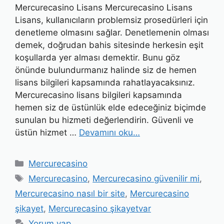
Mercurecasino Lisans Mercurecasino Lisans
Lisans, kullanıcıların problemsiz prosedürleri için
denetleme olmasını sağlar. Denetlemenin olması
demek, doğrudan bahis sitesinde herkesin eşit
koşullarda yer alması demektir. Bunu göz
önünde bulundurmanız halinde siz de hemen
lisans bilgileri kapsamında rahatlayacaksınız.
Mercurecasino lisans bilgileri kapsamında
hemen siz de üstünlük elde edeceğiniz biçimde
sunulan bu hizmeti değerlendirin. Güvenli ve
üstün hizmet …
Devamını oku…
Kategoriler
Mercurecasino
Etiketler
Mercurecasino
,
Mercurecasino güvenilir mi
,
Mercurecasino nasıl bir site
,
Mercurecasino
şikayet
,
Mercurecasino şikayetvar
Yorum yap