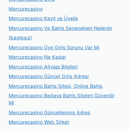
Mercurecasino
Mercurecasino Kayıt ve Üyelik
Mercurecasino Ve Bahis Seçenekleri Nelerdir
(başlıksız)
Mercurecasino Üye Giriş Sorunu Var Mı
Mercurecasino Ne Kadar
Mercurecasino Altyapı Bilgileri
Mercurecasino Güncel Giriş Adresi
Mercurecasino Bahis Sitesi, Online Bahis
Mercurecasino Bedava Bahis Siteleri Güvenilir
Mi
Mercurecasino Güncellenmiş Adres
Mercurecasino Web Şirket