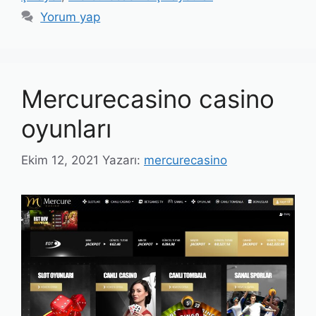
Yorum yap
Mercurecasino casino
oyunları
Ekim 12, 2021
Yazarı:
mercurecasino