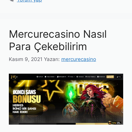
Mercurecasino Nasıl
Para Çekebilirim
Kasım 9, 2021
Yazarı:
mercurecasino