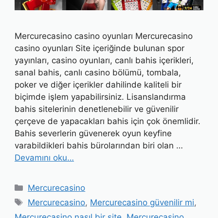
Mercurecasino casino oyunları Mercurecasino
casino oyunları Site içeriğinde bulunan spor
yayınları, casino oyunları, canlı bahis içerikleri,
sanal bahis, canlı casino bölümü, tombala,
poker ve diğer içerikler dahilinde kaliteli bir
biçimde işlem yapabilirsiniz. Lisanslandırma
bahis sitelerinin denetlenebilir ve güvenilir
çerçeve de yapacakları bahis için çok önemlidir.
Bahis severlerin güvenerek oyun keyfine
varabildikleri bahis bürolarından biri olan …
Devamını oku…
Kategoriler
Mercurecasino
Etiketler
Mercurecasino
,
Mercurecasino güvenilir mi
,
Mercurecasino nasıl bir site
,
Mercurecasino