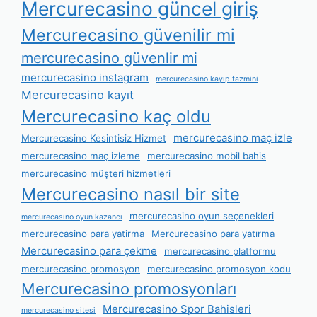
Mercurecasino güncel giriş
Mercurecasino güvenilir mi
mercurecasino güvenlir mi
mercurecasino instagram
mercurecasino kayıp tazmini
Mercurecasino kayıt
Mercurecasino kaç oldu
mercurecasino maç izle
Mercurecasino Kesintisiz Hizmet
mercurecasino maç izleme
mercurecasino mobil bahis
mercurecasino müşteri hizmetleri
Mercurecasino nasıl bir site
mercurecasino oyun seçenekleri
mercurecasino oyun kazancı
mercurecasino para yatirma
Mercurecasino para yatırma
Mercurecasino para çekme
mercurecasino platformu
mercurecasino promosyon
mercurecasino promosyon kodu
Mercurecasino promosyonları
Mercurecasino Spor Bahisleri
mercurecasino sitesi