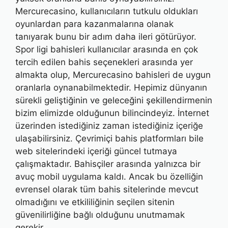
Mercurecasino, kullanıcıların tutkulu oldukları
oyunlardan para kazanmalarına olanak
tanıyarak bunu bir adım daha ileri götürüyor.
Spor ligi bahisleri kullanıcılar arasında en çok
tercih edilen bahis seçenekleri arasında yer
almakta olup, Mercurecasino bahisleri de uygun
oranlarla oynanabilmektedir. Hepimiz dünyanın
sürekli geliştiğinin ve geleceğini şekillendirmenin
bizim elimizde olduğunun bilincindeyiz. İnternet
üzerinden istediğiniz zaman istediğiniz içeriğe
ulaşabilirsiniz. Çevrimiçi bahis platformları bile
web sitelerindeki içeriği güncel tutmaya
çalışmaktadır. Bahisçiler arasında yalnızca bir
avuç mobil uygulama kaldı. Ancak bu özelliğin
evrensel olarak tüm bahis sitelerinde mevcut
olmadığını ve etkililiğinin seçilen sitenin
güvenilirliğine bağlı olduğunu unutmamak
gerekir.