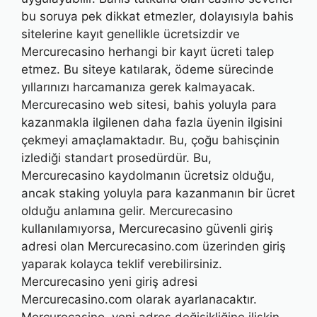
bu soruya pek dikkat etmezler, dolayısıyla bahis
sitelerine kayıt genellikle ücretsizdir ve
Mercurecasino herhangi bir kayıt ücreti talep
etmez. Bu siteye katılarak, ödeme sürecinde
yıllarınızı harcamanıza gerek kalmayacak.
Mercurecasino web sitesi, bahis yoluyla para
kazanmakla ilgilenen daha fazla üyenin ilgisini
çekmeyi amaçlamaktadır. Bu, çoğu bahisçinin
izlediği standart prosedürdür. Bu,
Mercurecasino kaydolmanın ücretsiz olduğu,
ancak staking yoluyla para kazanmanın bir ücret
olduğu anlamına gelir. Mercurecasino
kullanılamıyorsa, Mercurecasino güvenli giriş
adresi olan Mercurecasino.com üzerinden giriş
yaparak kolayca teklif verebilirsiniz.
Mercurecasino yeni giriş adresi
Mercurecasino.com olarak ayarlanacaktır.
Mercurecasino, yeni adres değişikliğine ilişkin