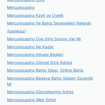
Mercurecasino
Mercurecasino Kayıt ve Üyelik
Mercurecasino Ve Bahis Seçenekleri Nelerdir
(başlıksız)
Mercurecasino Üye Giriş Sorunu Var Mı
Mercurecasino Ne Kadar
Mercurecasino Altyapı Bilgileri
Mercurecasino Güncel Giriş Adresi
Mercurecasino Bahis Sitesi, Online Bahis
Mercurecasino Bedava Bahis Siteleri Güvenilir
Mi
Mercurecasino Güncellenmiş Adres
Mercurecasino Web Şirket