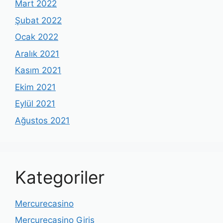
Mart 2022
Şubat 2022
Ocak 2022
Aralık 2021
Kasım 2021
Ekim 2021
Eylül 2021
Ağustos 2021
Kategoriler
Mercurecasino
Mercurecasino Giriş