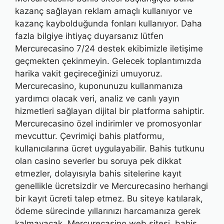
kazanç sağlayan reklam amaçlı kullanıyor ve
kazanç kaybolduğunda fonları kullanıyor. Daha
fazla bilgiye ihtiyaç duyarsanız lütfen
Mercurecasino 7/24 destek ekibimizle iletişime
geçmekten çekinmeyin. Gelecek toplantımızda
harika vakit geçireceğinizi umuyoruz.
Mercurecasino, kuponunuzu kullanmanıza
yardımcı olacak veri, analiz ve canlı yayın
hizmetleri sağlayan dijital bir platforma sahiptir.
Mercurecasino özel indirimler ve promosyonlar
mevcuttur. Çevrimiçi bahis platformu,
kullanıcılarına ücret uygulayabilir. Bahis tutkunu
olan casino severler bu soruya pek dikkat
etmezler, dolayısıyla bahis sitelerine kayıt
genellikle ücretsizdir ve Mercurecasino herhangi
bir kayıt ücreti talep etmez. Bu siteye katılarak,
ödeme sürecinde yıllarınızı harcamanıza gerek
kalmayacak. Mercurecasino web sitesi, bahis