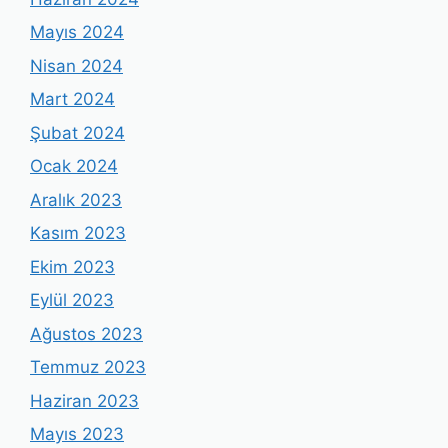
Mayıs 2024
Nisan 2024
Mart 2024
Şubat 2024
Ocak 2024
Aralık 2023
Kasım 2023
Ekim 2023
Eylül 2023
Ağustos 2023
Temmuz 2023
Haziran 2023
Mayıs 2023