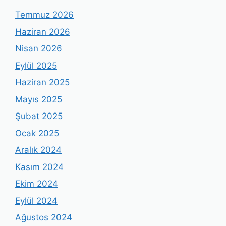
Temmuz 2026
Haziran 2026
Nisan 2026
Eylül 2025
Haziran 2025
Mayıs 2025
Şubat 2025
Ocak 2025
Aralık 2024
Kasım 2024
Ekim 2024
Eylül 2024
Ağustos 2024