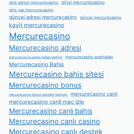
girisi mercurecasino
giris adresi mercurecasino
giris yap mercurecasino
güncel adresi mercurecasino
güncel mercurecasino
kayit mercurecasino
Mercurecasino
Mercurecasino adresi
mercurecasino avantajları
mercurecasino adres neden değişti
Mercurecasino Bahis
Mercurecasino bahis sitesi
Mercurecasino bonus
mercurecasino canli
mercurecasino bonus destekli bahisler
mercurecasino canli maç izle
Mercurecasino canlı bahis
Mercurecasino canlı casino
Mercurecasino canlı destek