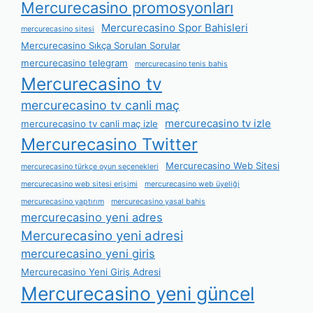
Mercurecasino promosyonları
Mercurecasino Spor Bahisleri
mercurecasino sitesi
Mercurecasino Sıkça Sorulan Sorular
mercurecasino telegram
mercurecasino tenis bahis
Mercurecasino tv
mercurecasino tv canli maç
mercurecasino tv izle
mercurecasino tv canli maç izle
Mercurecasino Twitter
Mercurecasino Web Sitesi
mercurecasino türkçe oyun seçenekleri
mercurecasino web sitesi erişimi
mercurecasino web üyeliği
mercurecasino yaptırım
mercurecasino yasal bahis
mercurecasino yeni adres
Mercurecasino yeni adresi
mercurecasino yeni giris
Mercurecasino Yeni Giriş Adresi
Mercurecasino yeni güncel