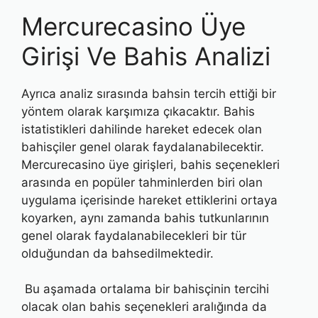
Mercurecasino Üye
Girişi Ve Bahis Analizi
Ayrıca analiz sırasında bahsin tercih ettiği bir
yöntem olarak karşımıza çıkacaktır. Bahis
istatistikleri dahilinde hareket edecek olan
bahisçiler genel olarak faydalanabilecektir.
Mercurecasino üye girişleri, bahis seçenekleri
arasında en popüler tahminlerden biri olan
uygulama içerisinde hareket ettiklerini ortaya
koyarken, aynı zamanda bahis tutkunlarının
genel olarak faydalanabilecekleri bir tür
olduğundan da bahsedilmektedir.
Bu aşamada ortalama bir bahisçinin tercihi
olacak olan bahis seçenekleri aralığında da