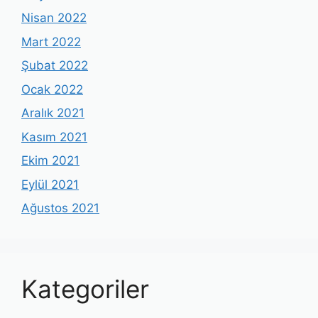
Nisan 2022
Mart 2022
Şubat 2022
Ocak 2022
Aralık 2021
Kasım 2021
Ekim 2021
Eylül 2021
Ağustos 2021
Kategoriler