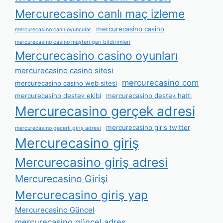
Mercurecasino canlı maç izleme
mercurecasino casino
mercurecasino canlı oyuncular
mercurecasino casino müşteri geri bildirimleri
Mercurecasino casino oyunları
mercurecasino casino sitesi
mercurecasino com
mercurecasino casino web sitesi
mercurecasino destek ekibi
mercurecasino destek hattı
Mercurecasino gerçek adresi
mercurecasino giris twitter
mercurecasino geçerli giriş adresi
Mercurecasino giriş
Mercurecasino giriş adresi
Mercurecasino Girişi
Mercurecasino giriş yap
Mercurecasino Güncel
mercurecasino güncel adres