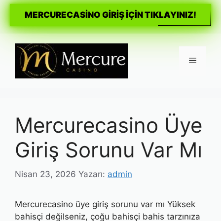
MERCURECASİNO GİRİŞ İÇİN TIKLAYINIZ!
İçeriğe
atla
Menü
Mercurecasino Üye
Giriş Sorunu Var Mı
Nisan 23, 2026
Yazarı:
admin
Mercurecasino üye giriş sorunu var mı Yüksek
bahisçi değilseniz, çoğu bahisçi bahis tarzınıza