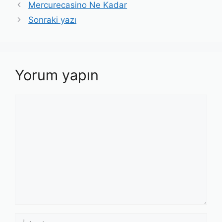
Mercurecasino Ne Kadar
Sonraki yazı
Yorum yapın
Yorum
İsim