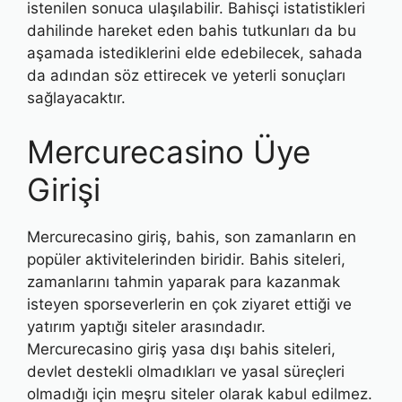
istenilen sonuca ulaşılabilir. Bahisçi istatistikleri
dahilinde hareket eden bahis tutkunları da bu
aşamada istediklerini elde edebilecek, sahada
da adından söz ettirecek ve yeterli sonuçları
sağlayacaktır.
Mercurecasino Üye
Girişi
Mercurecasino giriş, bahis, son zamanların en
popüler aktivitelerinden biridir. Bahis siteleri,
zamanlarını tahmin yaparak para kazanmak
isteyen sporseverlerin en çok ziyaret ettiği ve
yatırım yaptığı siteler arasındadır.
Mercurecasino giriş yasa dışı bahis siteleri,
devlet destekli olmadıkları ve yasal süreçleri
olmadığı için meşru siteler olarak kabul edilmez.