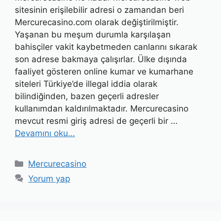
sitesinin erişilebilir adresi o zamandan beri
Mercurecasino.com olarak değiştirilmiştir.
Yaşanan bu meşum durumla karşılaşan
bahisçiler vakit kaybetmeden canlarını sıkarak
son adrese bakmaya çalışırlar. Ülke dışında
faaliyet gösteren online kumar ve kumarhane
siteleri Türkiye’de illegal iddia olarak
bilindiğinden, bazen geçerli adresler
kullanımdan kaldırılmaktadır. Mercurecasino
mevcut resmi giriş adresi de geçerli bir …
Devamını oku…
Kategoriler
Mercurecasino
Yorum yap