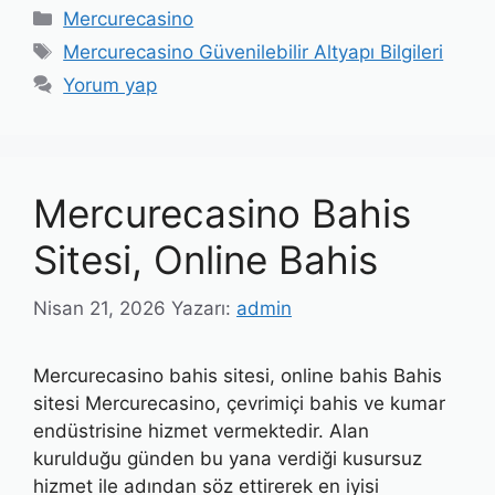
Kategoriler
Mercurecasino
Etiketler
Mercurecasino Güvenilebilir Altyapı Bilgileri
Yorum yap
Mercurecasino Bahis
Sitesi, Online Bahis
Nisan 21, 2026
Yazarı:
admin
Mercurecasino bahis sitesi, online bahis Bahis
sitesi Mercurecasino, çevrimiçi bahis ve kumar
endüstrisine hizmet vermektedir. Alan
kurulduğu günden bu yana verdiği kusursuz
hizmet ile adından söz ettirerek en iyisi