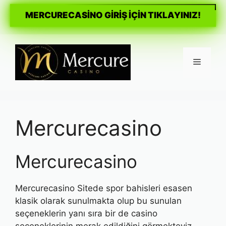
MERCURECASİNO GİRİŞ İÇİN TIKLAYINIZ!
İçeriğe
atla
Menü
Mercurecasino
Mercurecasino
Mercurecasino Sitede spor bahisleri esasen
klasik olarak sunulmakta olup bu sunulan
seçeneklerin yanı sıra bir de casino