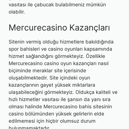
vasıtası ile çabucak bulabilmeniz mümkün
olabilir.
Mercurecasino Kazançları
Sitenin vermiş olduğu hizmetlere bakıldığında
spor bahisleri ve casino oyunları kapsamında
hizmet sağlandığını görmekteyiz. Özellikle
Mercurecasino casino oyun kazançları nasıl
biçiminde meraklar site içerisinde
oluşabilmektedir. Site içindeki oyun
kazançlarının gayet yüksek miktarlara
ulaşabileceğini görmekteyiz. Oldukça kaliteli ve
hızlı hizmetler vasıtası ile şansın da yanı sıra
olması halinde Mercurecasino bahis sitesinin
casino bölümünden yüksek gelirlerin elde
edilmemesi için hiçbir olumsuz durum
bulunmamaktadır.