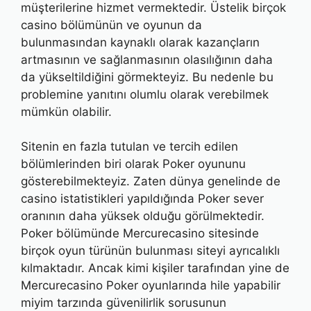
müşterilerine hizmet vermektedir. Üstelik birçok
casino bölümünün ve oyunun da
bulunmasından kaynaklı olarak kazançların
artmasının ve sağlanmasının olasılığının daha
da yükseltildiğini görmekteyiz. Bu nedenle bu
problemine yanıtını olumlu olarak verebilmek
mümkün olabilir.
Sitenin en fazla tutulan ve tercih edilen
bölümlerinden biri olarak Poker oyununu
gösterebilmekteyiz. Zaten dünya genelinde de
casino istatistikleri yapıldığında Poker sever
oranının daha yüksek olduğu görülmektedir.
Poker bölümünde Mercurecasino sitesinde
birçok oyun türünün bulunması siteyi ayrıcalıklı
kılmaktadır. Ancak kimi kişiler tarafından yine de
Mercurecasino Poker oyunlarında hile yapabilir
miyim tarzında güvenilirlik sorusunun