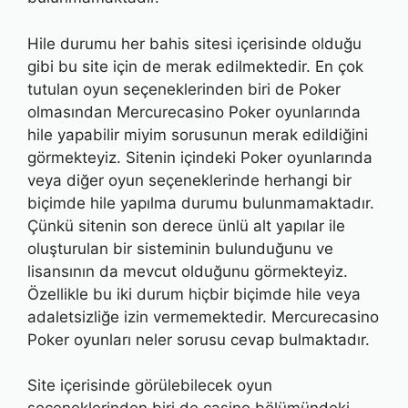
Hile durumu her bahis sitesi içerisinde olduğu
gibi bu site için de merak edilmektedir. En çok
tutulan oyun seçeneklerinden biri de Poker
olmasından Mercurecasino Poker oyunlarında
hile yapabilir miyim sorusunun merak edildiğini
görmekteyiz. Sitenin içindeki Poker oyunlarında
veya diğer oyun seçeneklerinde herhangi bir
biçimde hile yapılma durumu bulunmamaktadır.
Çünkü sitenin son derece ünlü alt yapılar ile
oluşturulan bir sisteminin bulunduğunu ve
lisansının da mevcut olduğunu görmekteyiz.
Özellikle bu iki durum hiçbir biçimde hile veya
adaletsizliğe izin vermemektedir. Mercurecasino
Poker oyunları neler sorusu cevap bulmaktadır.
Site içerisinde görülebilecek oyun