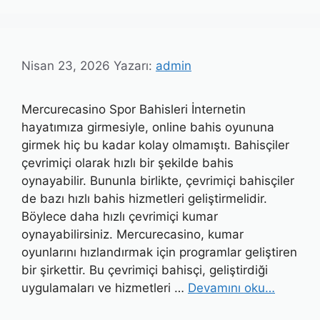
Nisan 23, 2026
Yazarı:
admin
Mercurecasino Spor Bahisleri İnternetin
hayatımıza girmesiyle, online bahis oyununa
girmek hiç bu kadar kolay olmamıştı. Bahisçiler
çevrimiçi olarak hızlı bir şekilde bahis
oynayabilir. Bununla birlikte, çevrimiçi bahisçiler
de bazı hızlı bahis hizmetleri geliştirmelidir.
Böylece daha hızlı çevrimiçi kumar
oynayabilirsiniz. Mercurecasino, kumar
oyunlarını hızlandırmak için programlar geliştiren
bir şirkettir. Bu çevrimiçi bahisçi, geliştirdiği
uygulamaları ve hizmetleri …
Devamını oku…