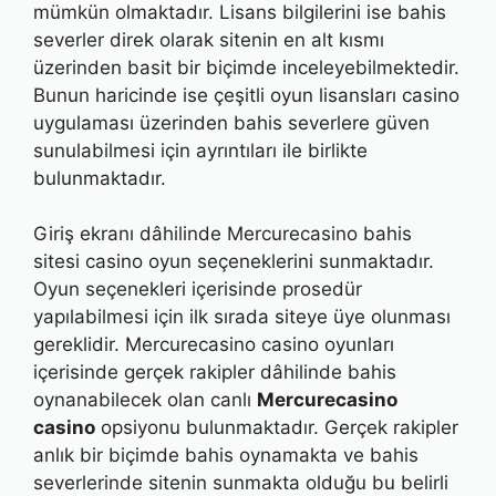
mümkün olmaktadır. Lisans bilgilerini ise bahis
severler direk olarak sitenin en alt kısmı
üzerinden basit bir biçimde inceleyebilmektedir.
Bunun haricinde ise çeşitli oyun lisansları casino
uygulaması üzerinden bahis severlere güven
sunulabilmesi için ayrıntıları ile birlikte
bulunmaktadır.
Giriş ekranı dâhilinde Mercurecasino bahis
sitesi casino oyun seçeneklerini sunmaktadır.
Oyun seçenekleri içerisinde prosedür
yapılabilmesi için ilk sırada siteye üye olunması
gereklidir. Mercurecasino casino oyunları
içerisinde gerçek rakipler dâhilinde bahis
oynanabilecek olan canlı
Mercurecasino
casino
opsiyonu bulunmaktadır. Gerçek rakipler
anlık bir biçimde bahis oynamakta ve bahis
severlerinde sitenin sunmakta olduğu bu belirli