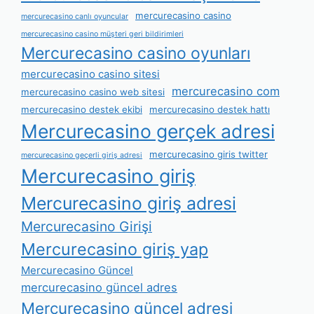
mercurecasino casino
mercurecasino canlı oyuncular
mercurecasino casino müşteri geri bildirimleri
Mercurecasino casino oyunları
mercurecasino casino sitesi
mercurecasino com
mercurecasino casino web sitesi
mercurecasino destek ekibi
mercurecasino destek hattı
Mercurecasino gerçek adresi
mercurecasino giris twitter
mercurecasino geçerli giriş adresi
Mercurecasino giriş
Mercurecasino giriş adresi
Mercurecasino Girişi
Mercurecasino giriş yap
Mercurecasino Güncel
mercurecasino güncel adres
Mercurecasino güncel adresi