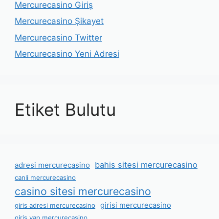
Mercurecasino Giriş
Mercurecasino Şikayet
Mercurecasino Twitter
Mercurecasino Yeni Adresi
Etiket Bulutu
bahis sitesi mercurecasino
adresi mercurecasino
canli mercurecasino
casino sitesi mercurecasino
girisi mercurecasino
giris adresi mercurecasino
giris yap mercurecasino