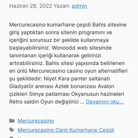
Haziran 29, 2022
Yazarı:
admin
Mercurecasino kumarhane çeşidi Bahis sitesine
giriş yaptıktan sonra sitenin programını ve
içeriğini sorunsuz bir şekilde kullanmaya
başlayabilirsiniz. Wonoodd web sitesinde
tanımlanan içeriği kullanarak gelirinizi
artırabilirsiniz. Bahis sitesi yapısında belirlenen
en ünlü Mercurecasino casino oyun alternatifleri
şu şekildedir: Niyet Kara panter saltanatı
Gladyatör arenası Aztek bonanzası Avalon
çizikleri Simya patlaması Okyanusun hazineleri
Retro saldırı Oyun değiştirici …
Devamını oku…
Kategoriler
Mercurecasino
Etiketler
Mercurecasino Canlı Kumarhane Çeşidi