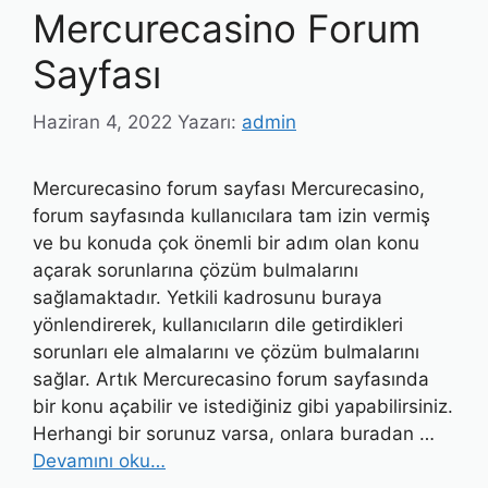
Mercurecasino Forum
Sayfası
Haziran 4, 2022
Yazarı:
admin
Mercurecasino forum sayfası Mercurecasino,
forum sayfasında kullanıcılara tam izin vermiş
ve bu konuda çok önemli bir adım olan konu
açarak sorunlarına çözüm bulmalarını
sağlamaktadır. Yetkili kadrosunu buraya
yönlendirerek, kullanıcıların dile getirdikleri
sorunları ele almalarını ve çözüm bulmalarını
sağlar. Artık Mercurecasino forum sayfasında
bir konu açabilir ve istediğiniz gibi yapabilirsiniz.
Herhangi bir sorunuz varsa, onlara buradan …
Devamını oku…