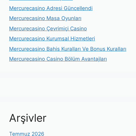
Mercurecasino Adresi Güncellendi
Mercurecasino Masa Oyunları
Mercurecasino Çevrimiçi Casino
Mercurecasino Kurumsal Hizmetleri
Mercurecasino Bahis Kuralları Ve Bonus Kuralları
Mercurecasino Casino Bölüm Avantajları
Arşivler
Temmuz 2026