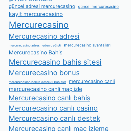
güncel adresi mercurecasino
güncel mercurecasino
kayit mercurecasino
Mercurecasino
Mercurecasino adresi
mercurecasino avantajları
mercurecasino adres neden değişti
Mercurecasino Bahis
Mercurecasino bahis sitesi
Mercurecasino bonus
mercurecasino canli
mercurecasino bonus destekli bahisler
mercurecasino canli maç izle
Mercurecasino canlı bahis
Mercurecasino canlı casino
Mercurecasino canlı destek
Mercurecasino canlı maç izleme