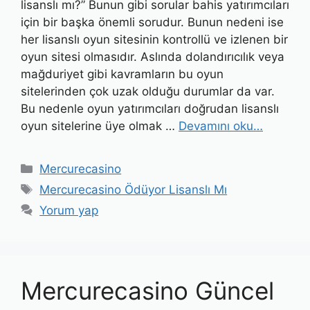
lisanslı mı?” Bunun gibi sorular bahis yatırımcıları
için bir başka önemli sorudur. Bunun nedeni ise
her lisanslı oyun sitesinin kontrollü ve izlenen bir
oyun sitesi olmasıdır. Aslında dolandırıcılık veya
mağduriyet gibi kavramların bu oyun
sitelerinden çok uzak olduğu durumlar da var.
Bu nedenle oyun yatırımcıları doğrudan lisanslı
oyun sitelerine üye olmak …
Devamını oku…
Kategoriler
Mercurecasino
Etiketler
Mercurecasino Ödüyor Lisanslı Mı
Yorum yap
Mercurecasino Güncel