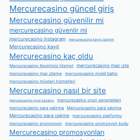
Mercurecasino güncel giriş
Mercurecasino güvenilir mi
mercurecasino güvenlir mi
mercurecasino instagram
mercurecasino kayıp tazmini
Mercurecasino kayıt
Mercurecasino kaç oldu
mercurecasino maç izle
Mercurecasino Kesintisiz Hizmet
mercurecasino maç izleme
mercurecasino mobil bahis
mercurecasino müşteri hizmetleri
Mercurecasino nasıl bir site
mercurecasino oyun seçenekleri
mercurecasino oyun kazancı
mercurecasino para yatirma
Mercurecasino para yatırma
Mercurecasino para çekme
mercurecasino platformu
mercurecasino promosyon
mercurecasino promosyon kodu
Mercurecasino promosyonları