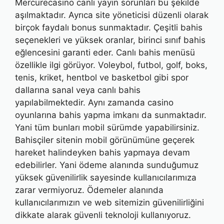
Mercurecasino canlı yayın sorunları bu şekilde
aşılmaktadır. Ayrıca site yöneticisi düzenli olarak
birçok faydalı bonus sunmaktadır. Çeşitli bahis
seçenekleri ve yüksek oranlar, birinci sınıf bahis
eğlencesini garanti eder. Canlı bahis menüsü
özellikle ilgi görüyor. Voleybol, futbol, ​​golf, boks,
tenis, kriket, hentbol ve basketbol gibi spor
dallarına sanal veya canlı bahis
yapılabilmektedir. Aynı zamanda casino
oyunlarına bahis yapma imkanı da sunmaktadır.
Yani tüm bunları mobil sürümde yapabilirsiniz.
Bahisçiler sitenin mobil görünümüne geçerek
hareket halindeyken bahis yapmaya devam
edebilirler. Yani ödeme alanında sunduğumuz
yüksek güvenilirlik sayesinde kullanıcılarımıza
zarar vermiyoruz. Ödemeler alanında
kullanıcılarımızın ve web sitemizin güvenilirliğini
dikkate alarak güvenli teknoloji kullanıyoruz.