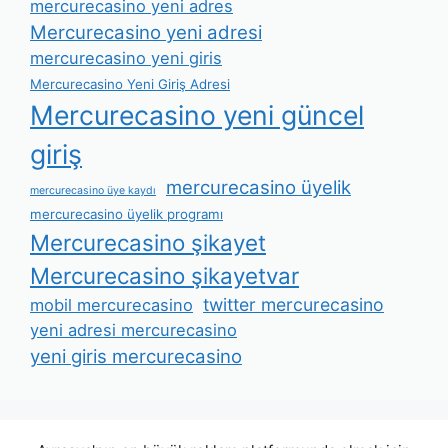
mercurecasino yeni adres
Mercurecasino yeni adresi
mercurecasino yeni giris
Mercurecasino Yeni Giriş Adresi
Mercurecasino yeni güncel
giriş
mercurecasino üyelik
mercurecasino üye kaydı
mercurecasino üyelik programı
Mercurecasino şikayet
Mercurecasino şikayetvar
twitter mercurecasino
mobil mercurecasino
yeni adresi mercurecasino
yeni giris mercurecasino