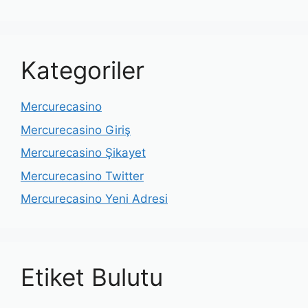
Kategoriler
Mercurecasino
Mercurecasino Giriş
Mercurecasino Şikayet
Mercurecasino Twitter
Mercurecasino Yeni Adresi
Etiket Bulutu