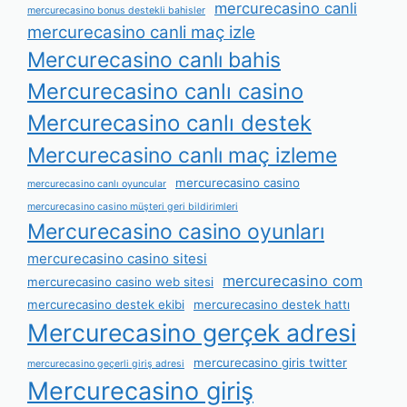
mercurecasino canli
mercurecasino bonus destekli bahisler
mercurecasino canli maç izle
Mercurecasino canlı bahis
Mercurecasino canlı casino
Mercurecasino canlı destek
Mercurecasino canlı maç izleme
mercurecasino casino
mercurecasino canlı oyuncular
mercurecasino casino müşteri geri bildirimleri
Mercurecasino casino oyunları
mercurecasino casino sitesi
mercurecasino com
mercurecasino casino web sitesi
mercurecasino destek ekibi
mercurecasino destek hattı
Mercurecasino gerçek adresi
mercurecasino giris twitter
mercurecasino geçerli giriş adresi
Mercurecasino giriş