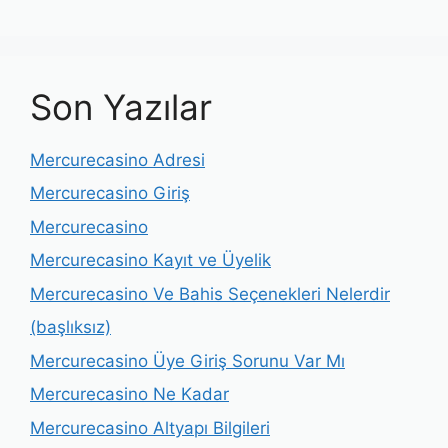
Son Yazılar
Mercurecasino Adresi
Mercurecasino Giriş
Mercurecasino
Mercurecasino Kayıt ve Üyelik
Mercurecasino Ve Bahis Seçenekleri Nelerdir
(başlıksız)
Mercurecasino Üye Giriş Sorunu Var Mı
Mercurecasino Ne Kadar
Mercurecasino Altyapı Bilgileri