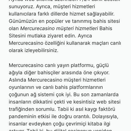
sunuyoruz. Ayrıca, müşteri hizmetleri
kullanıcılara farklı dillerde hizmet sağlayabilir.
Günümüzün en popüler ve tanınmış bahis sitesi
olan
Mercurecasino müşteri hizmetleri
Bahis
Sitesini mutlaka ziyaret edin. Ayrıca
Mercurecasino özelliğini kullanarak maçları canlı
olarak izleyebilirsiniz.
Mercurecasino canlı yayın platformu, güçlü
ağıyla diğer bahisçiler arasında öne çıkıyor.
Aslında Mercurecasino müşteri hizmetleri
oyunlarının ve canlı bahis platformlarının
çoğunun ağ sistemi çok iyi. Bu son zamanlarda
insanların dikkatini çekti ve kesintisiz web sitesi
trafiğinden sorumlu. Tabii ki asıl kaygı faktörü
pandeminin etkisi ile doğru orantılı. Dolayısıyla,
insanlar evdeyken çoğu çevrimiçi kitaba ilgi
artıyor. Tabii ki, bu dijital casinonun yeniden