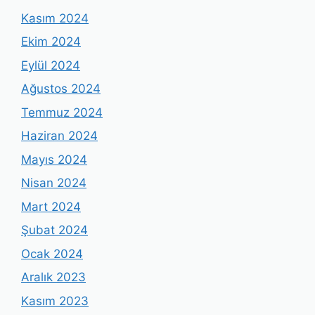
Kasım 2024
Ekim 2024
Eylül 2024
Ağustos 2024
Temmuz 2024
Haziran 2024
Mayıs 2024
Nisan 2024
Mart 2024
Şubat 2024
Ocak 2024
Aralık 2023
Kasım 2023