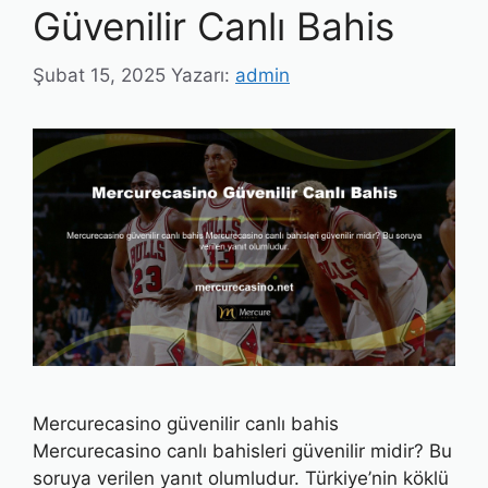
Güvenilir Canlı Bahis
Şubat 15, 2025
Yazarı:
admin
Mercurecasino güvenilir canlı bahis
Mercurecasino canlı bahisleri güvenilir midir? Bu
soruya verilen yanıt olumludur. Türkiye’nin köklü