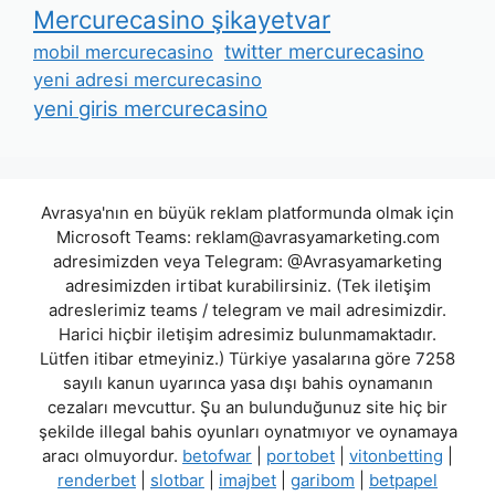
Mercurecasino şikayetvar
twitter mercurecasino
mobil mercurecasino
yeni adresi mercurecasino
yeni giris mercurecasino
Avrasya'nın en büyük reklam platformunda olmak için
Microsoft Teams:
reklam@avrasyamarketing.com
adresimizden veya Telegram: @Avrasyamarketing
adresimizden irtibat kurabilirsiniz. (Tek iletişim
adreslerimiz teams / telegram ve mail adresimizdir.
Harici hiçbir iletişim adresimiz bulunmamaktadır.
Lütfen itibar etmeyiniz.) Türkiye yasalarına göre 7258
sayılı kanun uyarınca yasa dışı bahis oynamanın
cezaları mevcuttur. Şu an bulunduğunuz site hiç bir
şekilde illegal bahis oyunları oynatmıyor ve oynamaya
aracı olmuyordur.
betofwar
|
portobet
|
vitonbetting
|
renderbet
|
slotbar
|
imajbet
|
garibom
|
betpapel