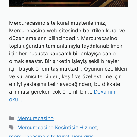
Mercurecasino site kural müşterilerimiz,
Mercurecasino web sitesinde belirtilen kural ve
düzenlemelerin bilincindedir. Mercurecasino
topluluğundan tam anlamıyla faydalanabilmek
için her hususta kapsamlı bir anlayışa sahip
olmak esastır. Bir şirketin işleyiş şekli bireyler
için büyük önem taşımaktadır. Oyunun özellikleri
ve kullanıcı tercihleri, keşif ve özelleştirme için
en iyi yaklaşımı belirleyeceğinden, bu dikkate
alınması gereken çok önemli bir …
Devamını
oku…
Kategoriler
Mercurecasino
Etiketler
Mercurecasino Kesintisiz Hizmet
,
mercurecasino site kural
,
yeni giris