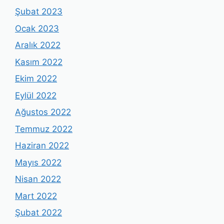
Şubat 2023
Ocak 2023
Aralık 2022
Kasım 2022
Ekim 2022
Eylül 2022
Ağustos 2022
Temmuz 2022
Haziran 2022
Mayıs 2022
Nisan 2022
Mart 2022
Şubat 2022