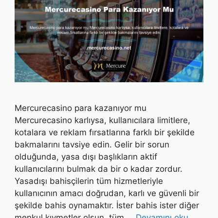
Mercurecasino para kazanıyor mu
Mercurecasino karlıysa, kullanıcılara limitlere,
kotalara ve reklam fırsatlarına farklı bir şekilde
bakmalarını tavsiye edin. Gelir bir sorun
olduğunda, yasa dışı başlıkların aktif
kullanıcılarını bulmak da bir o kadar zordur.
Yasadışı bahisçilerin tüm hizmetleriyle
kullanıcının amacı doğrudan, karlı ve güvenli bir
şekilde bahis oynamaktır. İster bahis ister diğer
menkul kıymetler olsun, tüm …
Devamını oku…