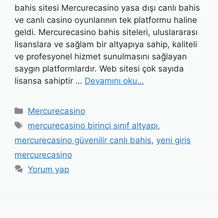
bahis sitesi Mercurecasino yasa dışı canlı bahis
ve canlı casino oyunlarının tek platformu haline
geldi. Mercurecasino bahis siteleri, uluslararası
lisanslara ve sağlam bir altyapıya sahip, kaliteli
ve profesyonel hizmet sunulmasını sağlayan
saygın platformlardır. Web sitesi çok sayıda
lisansa sahiptir …
Devamını oku…
Kategoriler
Mercurecasino
Etiketler
mercurecasino birinci sınıf altyapı
,
mercurecasino güvenilir canlı bahis
,
yeni giris
mercurecasino
Yorum yap