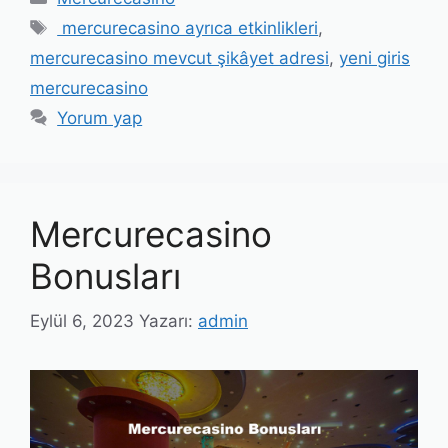
Etiketler
mercurecasino ayrıca etkinlikleri
,
mercurecasino mevcut şikâyet adresi
,
yeni giris
mercurecasino
Yorum yap
Mercurecasino
Bonusları
Eylül 6, 2023
Yazarı:
admin