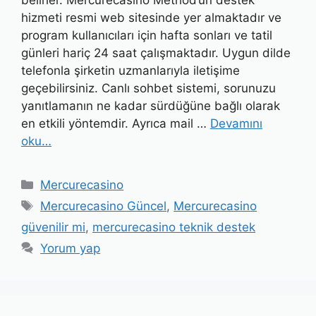
hizmeti resmi web sitesinde yer almaktadır ve
program kullanıcıları için hafta sonları ve tatil
günleri hariç 24 saat çalışmaktadır. Uygun dilde
telefonla şirketin uzmanlarıyla iletişime
geçebilirsiniz. Canlı sohbet sistemi, sorunuzu
yanıtlamanın ne kadar sürdüğüne bağlı olarak
en etkili yöntemdir. Ayrıca mail …
Devamını
oku…
Kategoriler
Mercurecasino
Etiketler
Mercurecasino Güncel
,
Mercurecasino
güvenilir mi
,
mercurecasino teknik destek
Yorum yap