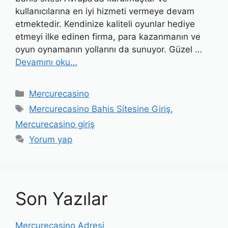
kullanıcılarına en iyi hizmeti vermeye devam
etmektedir. Kendinize kaliteli oyunlar hediye
etmeyi ilke edinen firma, para kazanmanın ve
oyun oynamanın yollarını da sunuyor. Güzel …
Devamını oku…
Kategoriler
Mercurecasino
Etiketler
Mercurecasino Bahis Sitesine Giriş
,
Mercurecasino giriş
Yorum yap
Son Yazılar
Mercurecasino Adresi