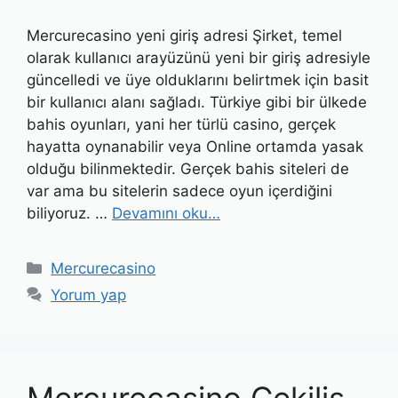
Mercurecasino yeni giriş adresi Şirket, temel
olarak kullanıcı arayüzünü yeni bir giriş adresiyle
güncelledi ve üye olduklarını belirtmek için basit
bir kullanıcı alanı sağladı. Türkiye gibi bir ülkede
bahis oyunları, yani her türlü casino, gerçek
hayatta oynanabilir veya Online ortamda yasak
olduğu bilinmektedir. Gerçek bahis siteleri de
var ama bu sitelerin sadece oyun içerdiğini
biliyoruz. …
Devamını oku…
Kategoriler
Mercurecasino
Yorum yap
Mercurecasino Çekiliş