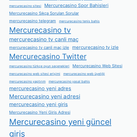
Mercurecasino Spor Bahisleri
mercurecasino sitesi
Mercurecasino Sıkça Sorulan Sorular
mercurecasino telegram
mercurecasino tenis bahis
Mercurecasino tv
mercurecasino tv canli maç
mercurecasino tv izle
mercurecasino tv canli maç izle
Mercurecasino Twitter
Mercurecasino Web Sitesi
mercurecasino türkçe oyun seçenekleri
mercurecasino web sitesi erişimi
mercurecasino web üyeliği
mercurecasino yaptırım
mercurecasino yasal bahis
mercurecasino yeni adres
Mercurecasino yeni adresi
mercurecasino yeni giris
Mercurecasino Yeni Giriş Adresi
Mercurecasino yeni güncel
giriş