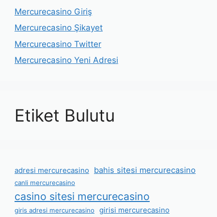
Mercurecasino Giriş
Mercurecasino Şikayet
Mercurecasino Twitter
Mercurecasino Yeni Adresi
Etiket Bulutu
bahis sitesi mercurecasino
adresi mercurecasino
canli mercurecasino
casino sitesi mercurecasino
girisi mercurecasino
giris adresi mercurecasino