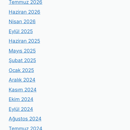
Temmuz 2026
Haziran 2026
Nisan 2026
Eylül 2025
Haziran 2025
Mayıs 2025
Şubat 2025
Ocak 2025
Aralık 2024
Kasım 2024
Ekim 2024
Eylül 2024
Ağustos 2024
Temmuz 2024