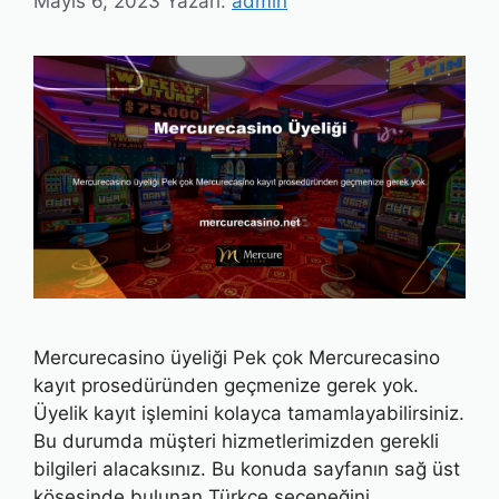
Mayıs 6, 2023
Yazarı:
admin
Mercurecasino üyeliği Pek çok Mercurecasino
kayıt prosedüründen geçmenize gerek yok.
Üyelik kayıt işlemini kolayca tamamlayabilirsiniz.
Bu durumda müşteri hizmetlerimizden gerekli
bilgileri alacaksınız. Bu konuda sayfanın sağ üst
köşesinde bulunan Türkçe seçeneğini