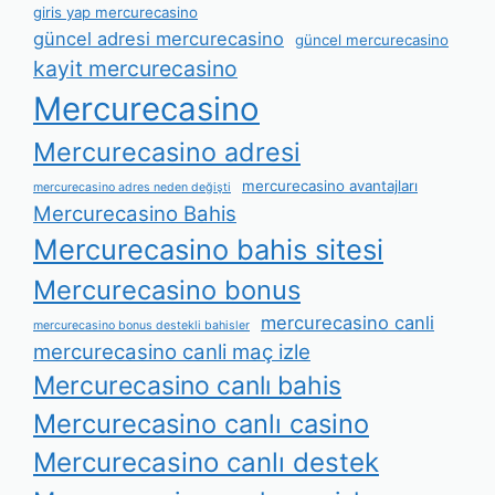
giris yap mercurecasino
güncel adresi mercurecasino
güncel mercurecasino
kayit mercurecasino
Mercurecasino
Mercurecasino adresi
mercurecasino avantajları
mercurecasino adres neden değişti
Mercurecasino Bahis
Mercurecasino bahis sitesi
Mercurecasino bonus
mercurecasino canli
mercurecasino bonus destekli bahisler
mercurecasino canli maç izle
Mercurecasino canlı bahis
Mercurecasino canlı casino
Mercurecasino canlı destek