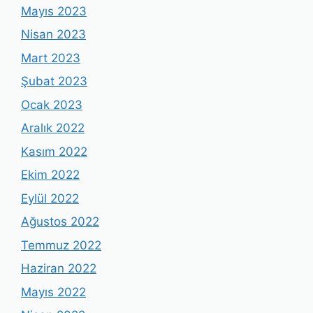
Mayıs 2023
Nisan 2023
Mart 2023
Şubat 2023
Ocak 2023
Aralık 2022
Kasım 2022
Ekim 2022
Eylül 2022
Ağustos 2022
Temmuz 2022
Haziran 2022
Mayıs 2022