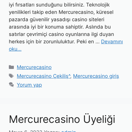
iyi fırsatları sunduğunu bilirsiniz. Teknolojik
yenilikleri takip eden Mercurecasino, küresel
pazarda güvenilir yasadışı casino siteleri
arasında iyi bir konuma sahiptir. Aslında bu
satırlar çevrimiçi casino oyunlarına ilgi duyan
herkes için bir zorunluluktur. Peki en …
Devamını
oku…
Kategoriler
Mercurecasino
Etiketler
Mercurecasino Çekiliş^
,
Mercurecasino giriş
Yorum yap
Mercurecasino Üyeliği