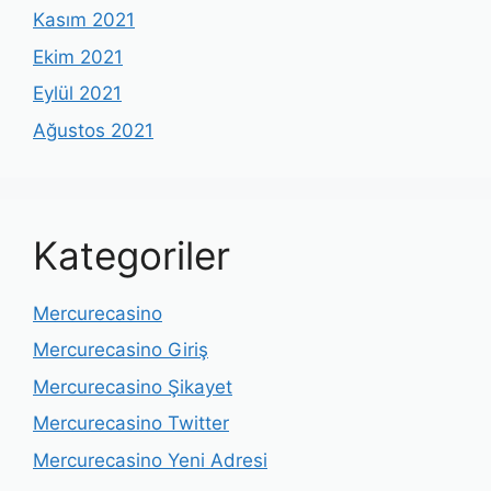
Kasım 2021
Ekim 2021
Eylül 2021
Ağustos 2021
Kategoriler
Mercurecasino
Mercurecasino Giriş
Mercurecasino Şikayet
Mercurecasino Twitter
Mercurecasino Yeni Adresi