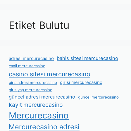
Etiket Bulutu
bahis sitesi mercurecasino
adresi mercurecasino
canli mercurecasino
casino sitesi mercurecasino
girisi mercurecasino
giris adresi mercurecasino
giris yap mercurecasino
güncel adresi mercurecasino
güncel mercurecasino
kayit mercurecasino
Mercurecasino
Mercurecasino adresi