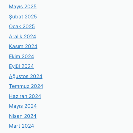
Mayıs 2025
Şubat 2025
Ocak 2025
Aralık 2024
Kasım 2024
Ekim 2024
Eylül 2024
Ağustos 2024
Temmuz 2024
Haziran 2024
Mayıs 2024
Nisan 2024
Mart 2024