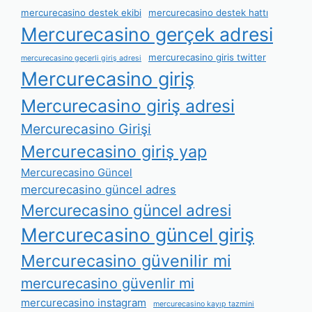
mercurecasino destek ekibi
mercurecasino destek hattı
Mercurecasino gerçek adresi
mercurecasino giris twitter
mercurecasino geçerli giriş adresi
Mercurecasino giriş
Mercurecasino giriş adresi
Mercurecasino Girişi
Mercurecasino giriş yap
Mercurecasino Güncel
mercurecasino güncel adres
Mercurecasino güncel adresi
Mercurecasino güncel giriş
Mercurecasino güvenilir mi
mercurecasino güvenlir mi
mercurecasino instagram
mercurecasino kayıp tazmini