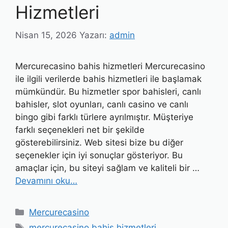
Hizmetleri
Nisan 15, 2026
Yazarı:
admin
Mercurecasino bahis hizmetleri Mercurecasino
ile ilgili verilerde bahis hizmetleri ile başlamak
mümkündür. Bu hizmetler spor bahisleri, canlı
bahisler, slot oyunları, canlı casino ve canlı
bingo gibi farklı türlere ayrılmıştır. Müşteriye
farklı seçenekleri net bir şekilde
gösterebilirsiniz. Web sitesi bize bu diğer
seçenekler için iyi sonuçlar gösteriyor. Bu
amaçlar için, bu siteyi sağlam ve kaliteli bir …
Devamını oku…
Kategoriler
Mercurecasino
Etiketler
mercurecasino bahis hizmetleri
,