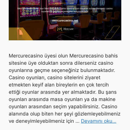
Mercurecasino üyesi olun Mercurecasino bahis
sitesine üye olduktan sonra dilerseniz casino
oyunlarına geçme seçeneğiniz bulunmaktadır.
Casino oyunları, casino sitelerini ziyaret
etmekten keyif alan bireylerin en çok tercih
ettiği oyunlar arasında yer almaktadır. Bu şans
oyunları arasında masa oyunları ya da makine
oyunları arasından seçim yapabilirsiniz. Casino
alanında olup biten her şeyi gözlemleyebilmeniz
ve deneyimleyebilmeniz için …
Devamını oku…