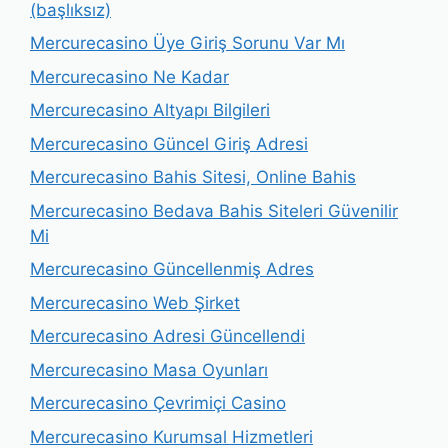
(başlıksız)
Mercurecasino Üye Giriş Sorunu Var Mı
Mercurecasino Ne Kadar
Mercurecasino Altyapı Bilgileri
Mercurecasino Güncel Giriş Adresi
Mercurecasino Bahis Sitesi, Online Bahis
Mercurecasino Bedava Bahis Siteleri Güvenilir
Mi
Mercurecasino Güncellenmiş Adres
Mercurecasino Web Şirket
Mercurecasino Adresi Güncellendi
Mercurecasino Masa Oyunları
Mercurecasino Çevrimiçi Casino
Mercurecasino Kurumsal Hizmetleri