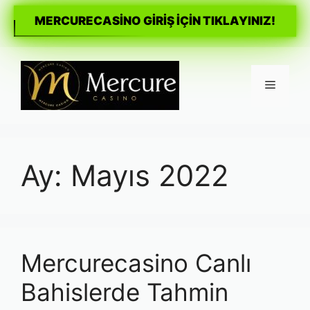
MERCURECASİNO GİRİŞ İÇİN TIKLAYINIZ!
İçeriğe
atla
Menü
Ay:
Mayıs 2022
Mercurecasino Canlı
Bahislerde Tahmin