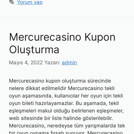
Yorum yap
Mercurecasino Kupon
Oluşturma
Mayıs 4, 2022
Yazarı:
admin
Mercurecasino kupon oluşturma sürecinde
nelere dikkat edilmelidir Mercurecasino tekli
oyun aşamasında, kullanıcılar her oyun için tekli
oyun bileti hazırlayamazlar. Bu aşamada, tekil
eşleşmeleri makul olduğu belirlenen eşleşmeler,
web sitesinde bir liste halinde gösterilebilir.
Mercurecasino, neredeyse tüm yarışmalarda tek
bir oyun oynama fırsatı sunuyor. Mercurecasino