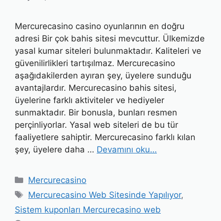
Mercurecasino casino oyunlarının en doğru
adresi Bir çok bahis sitesi mevcuttur. Ülkemizde
yasal kumar siteleri bulunmaktadır. Kaliteleri ve
güvenilirlikleri tartışılmaz. Mercurecasino
aşağıdakilerden ayıran şey, üyelere sunduğu
avantajlardır. Mercurecasino bahis sitesi,
üyelerine farklı aktiviteler ve hediyeler
sunmaktadır. Bir bonusla, bunları resmen
perçinliyorlar. Yasal web siteleri de bu tür
faaliyetlere sahiptir. Mercurecasino farklı kılan
şey, üyelere daha …
Devamını oku…
Kategoriler
Mercurecasino
Etiketler
Mercurecasino Web Sitesinde Yapılıyor
,
Sistem kuponları Mercurecasino web