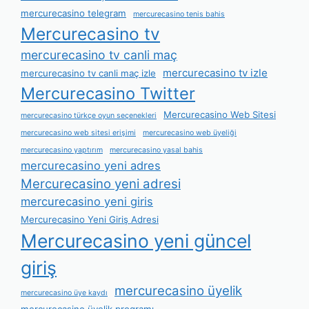
mercurecasino telegram
mercurecasino tenis bahis
Mercurecasino tv
mercurecasino tv canli maç
mercurecasino tv izle
mercurecasino tv canli maç izle
Mercurecasino Twitter
Mercurecasino Web Sitesi
mercurecasino türkçe oyun seçenekleri
mercurecasino web sitesi erişimi
mercurecasino web üyeliği
mercurecasino yaptırım
mercurecasino yasal bahis
mercurecasino yeni adres
Mercurecasino yeni adresi
mercurecasino yeni giris
Mercurecasino Yeni Giriş Adresi
Mercurecasino yeni güncel
giriş
mercurecasino üyelik
mercurecasino üye kaydı
mercurecasino üyelik programı