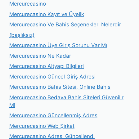
Mercurecasino
Mercurecasino Kayıt ve Üyelik
Mercurecasino Ve Bahis Seçenekleri Nelerdir
(başlıksız)
Mercurecasino Üye Giriş Sorunu Var Mı
Mercurecasino Ne Kadar
Mercurecasino Altyapı Bilgileri
Mercurecasino Güncel Giriş Adresi
Mercurecasino Bahis Sitesi, Online Bahis
Mercurecasino Bedava Bahis Siteleri Güvenilir
Mi
Mercurecasino Güncellenmiş Adres
Mercurecasino Web Şirket
Mercurecasino Adresi Güncellendi