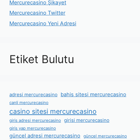
Mercurecasino Şikayet
Mercurecasino Twitter
Mercurecasino Yeni Adresi
Etiket Bulutu
bahis sitesi mercurecasino
adresi mercurecasino
canli mercurecasino
casino sitesi mercurecasino
girisi mercurecasino
giris adresi mercurecasino
giris yap mercurecasino
güncel adresi mercurecasino
güncel mercurecasino