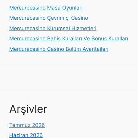
Mercurecasino Masa Oyunları
Mercurecasino Çevrimiçi Casino
Mercurecasino Kurumsal Hizmetleri
Mercurecasino Bahis Kuralları Ve Bonus Kuralları
Mercurecasino Casino Bölüm Avantajları
Arşivler
Temmuz 2026
Haziran 2026