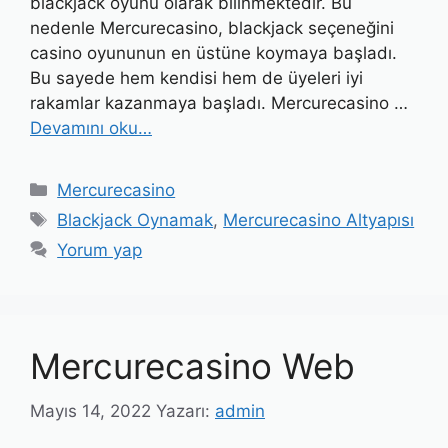
blackjack oyunu olarak bilinmektedir. Bu
nedenle Mercurecasino, blackjack seçeneğini
casino oyununun en üstüne koymaya başladı.
Bu sayede hem kendisi hem de üyeleri iyi
rakamlar kazanmaya başladı. Mercurecasino …
Devamını oku…
Kategoriler
Mercurecasino
Etiketler
Blackjack Oynamak
,
Mercurecasino Altyapısı
Yorum yap
Mercurecasino Web
Mayıs 14, 2022
Yazarı:
admin