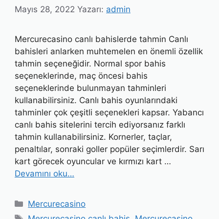
Mayıs 28, 2022
Yazarı:
admin
Mercurecasino canlı bahislerde tahmin Canlı
bahisleri anlarken muhtemelen en önemli özellik
tahmin seçeneğidir. Normal spor bahis
seçeneklerinde, maç öncesi bahis
seçeneklerinde bulunmayan tahminleri
kullanabilirsiniz. Canlı bahis oyunlarındaki
tahminler çok çeşitli seçenekleri kapsar. Yabancı
canlı bahis sitelerini tercih ediyorsanız farklı
tahmin kullanabilirsiniz. Kornerler, taçlar,
penaltılar, sonraki goller popüler seçimlerdir. Sarı
kart görecek oyuncular ve kırmızı kart …
Devamını oku…
Kategoriler
Mercurecasino
Etiketler
Mercurecasino canlı bahis
,
Mercurecasino