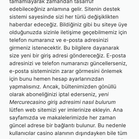
tamamlayarak zamandan tasarruf
edebileceğiniz anlamına gelir. Sitenin destek
sistemi sayesinde sizi her türlü değişiklikten
haberdar edeceğiz. Bildiğiniz gibi bu siteye üye
olduğunuzda sizinle iletişime geçebilmemiz için
telefon numaranız ve e-posta adresinizi
girmeniz istenecektir. Bu bilgilere dayanarak
size yeni bir giriş adresi göndereceğiz. E-posta
adresinizi ve telefon numaranızı güncellerseniz,
e-posta sisteminizin zarar görmesini önlemek
için bunu hemen hesap ayarlarınızdan
yapmalısınız. Ancak, bültenimizden gönüllü
olarak aboneliğinizi iptal ederseniz,
yeni
Mercurecasino giriş adresimi nasıl bulurum
lütfen web sitemizi yer imlerinize ekleyin. Ana
sayfamızda ve makalelerimizde her zaman
güncel adrese bir bağlantı bulunur. Bu nedenle
kullanıcılar casino alanının dışındayken bile tüm