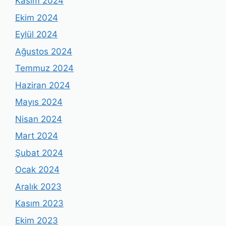
Kasım 2024
Ekim 2024
Eylül 2024
Ağustos 2024
Temmuz 2024
Haziran 2024
Mayıs 2024
Nisan 2024
Mart 2024
Şubat 2024
Ocak 2024
Aralık 2023
Kasım 2023
Ekim 2023