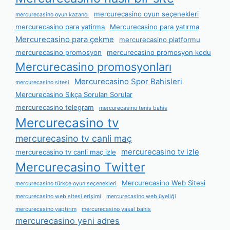
mercurecasino oyun seçenekleri
mercurecasino oyun kazancı
mercurecasino para yatirma
Mercurecasino para yatırma
Mercurecasino para çekme
mercurecasino platformu
mercurecasino promosyon
mercurecasino promosyon kodu
Mercurecasino promosyonları
Mercurecasino Spor Bahisleri
mercurecasino sitesi
Mercurecasino Sıkça Sorulan Sorular
mercurecasino telegram
mercurecasino tenis bahis
Mercurecasino tv
mercurecasino tv canli maç
mercurecasino tv izle
mercurecasino tv canli maç izle
Mercurecasino Twitter
Mercurecasino Web Sitesi
mercurecasino türkçe oyun seçenekleri
mercurecasino web sitesi erişimi
mercurecasino web üyeliği
mercurecasino yaptırım
mercurecasino yasal bahis
mercurecasino yeni adres