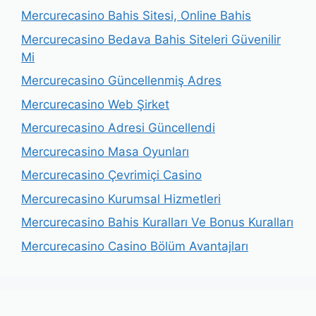
Mercurecasino Bahis Sitesi, Online Bahis
Mercurecasino Bedava Bahis Siteleri Güvenilir
Mi
Mercurecasino Güncellenmiş Adres
Mercurecasino Web Şirket
Mercurecasino Adresi Güncellendi
Mercurecasino Masa Oyunları
Mercurecasino Çevrimiçi Casino
Mercurecasino Kurumsal Hizmetleri
Mercurecasino Bahis Kuralları Ve Bonus Kuralları
Mercurecasino Casino Bölüm Avantajları