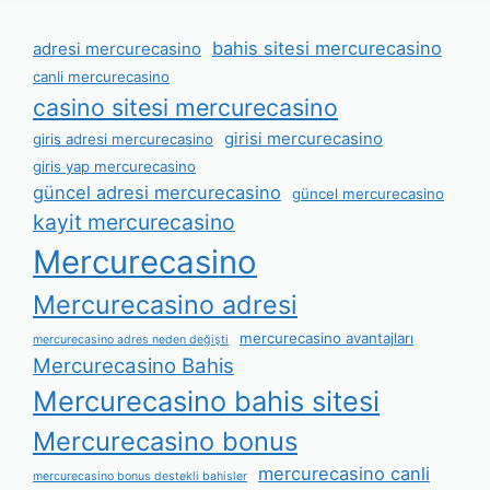
bahis sitesi mercurecasino
adresi mercurecasino
canli mercurecasino
casino sitesi mercurecasino
girisi mercurecasino
giris adresi mercurecasino
giris yap mercurecasino
güncel adresi mercurecasino
güncel mercurecasino
kayit mercurecasino
Mercurecasino
Mercurecasino adresi
mercurecasino avantajları
mercurecasino adres neden değişti
Mercurecasino Bahis
Mercurecasino bahis sitesi
Mercurecasino bonus
mercurecasino canli
mercurecasino bonus destekli bahisler