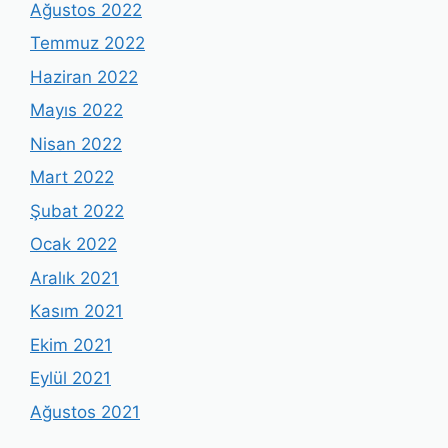
Ağustos 2022
Temmuz 2022
Haziran 2022
Mayıs 2022
Nisan 2022
Mart 2022
Şubat 2022
Ocak 2022
Aralık 2021
Kasım 2021
Ekim 2021
Eylül 2021
Ağustos 2021