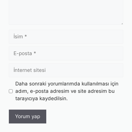
İsim
E-
posta
İnternet
sitesi
Daha sonraki yorumlarımda kullanılması için
adım, e-posta adresim ve site adresim bu
tarayıcıya kaydedilsin.