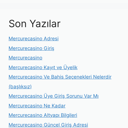
Son Yazılar
Mercurecasino Adresi
Mercurecasino Giriş
Mercurecasino
Mercurecasino Kayıt ve Üyelik
Mercurecasino Ve Bahis Seçenekleri Nelerdir
(başlıksız)
Mercurecasino Üye Giriş Sorunu Var Mı
Mercurecasino Ne Kadar
Mercurecasino Altyapı Bilgileri
Mercurecasino Güncel Giriş Adresi