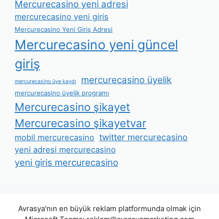
Mercurecasino yeni adresi
mercurecasino yeni giris
Mercurecasino Yeni Giriş Adresi
Mercurecasino yeni güncel
giriş
mercurecasino üyelik
mercurecasino üye kaydı
mercurecasino üyelik programı
Mercurecasino şikayet
Mercurecasino şikayetvar
twitter mercurecasino
mobil mercurecasino
yeni adresi mercurecasino
yeni giris mercurecasino
Avrasya'nın en büyük reklam platformunda olmak için