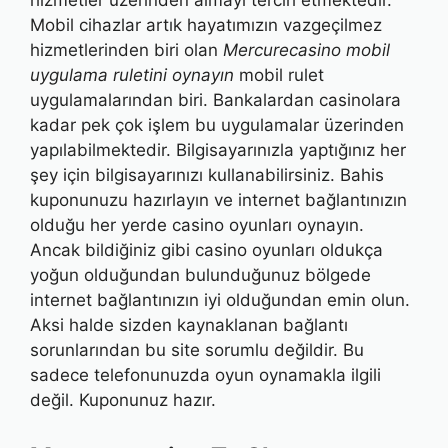
hizmetler üzerinden almayı tercih etmektedir.
Mobil cihazlar artık hayatımızın vazgeçilmez
hizmetlerinden biri olan
Mercurecasino mobil
uygulama ruletini oynayın
mobil rulet
uygulamalarından biri. Bankalardan casinolara
kadar pek çok işlem bu uygulamalar üzerinden
yapılabilmektedir. Bilgisayarınızla yaptığınız her
şey için bilgisayarınızı kullanabilirsiniz. Bahis
kuponunuzu hazırlayın ve internet bağlantınızın
olduğu her yerde casino oyunları oynayın.
Ancak bildiğiniz gibi casino oyunları oldukça
yoğun olduğundan bulunduğunuz bölgede
internet bağlantınızın iyi olduğundan emin olun.
Aksi halde sizden kaynaklanan bağlantı
sorunlarından bu site sorumlu değildir. Bu
sadece telefonunuzda oyun oynamakla ilgili
değil. Kuponunuz hazır.