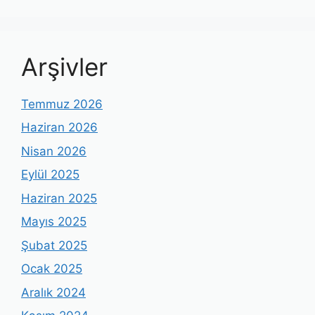
Arşivler
Temmuz 2026
Haziran 2026
Nisan 2026
Eylül 2025
Haziran 2025
Mayıs 2025
Şubat 2025
Ocak 2025
Aralık 2024