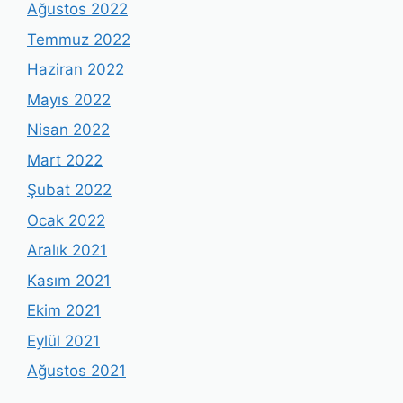
Ağustos 2022
Temmuz 2022
Haziran 2022
Mayıs 2022
Nisan 2022
Mart 2022
Şubat 2022
Ocak 2022
Aralık 2021
Kasım 2021
Ekim 2021
Eylül 2021
Ağustos 2021