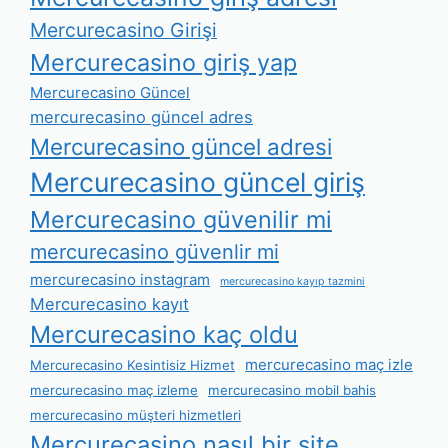
Mercurecasino Girişi
Mercurecasino giriş yap
Mercurecasino Güncel
mercurecasino güncel adres
Mercurecasino güncel adresi
Mercurecasino güncel giriş
Mercurecasino güvenilir mi
mercurecasino güvenlir mi
mercurecasino instagram
mercurecasino kayıp tazmini
Mercurecasino kayıt
Mercurecasino kaç oldu
mercurecasino maç izle
Mercurecasino Kesintisiz Hizmet
mercurecasino maç izleme
mercurecasino mobil bahis
mercurecasino müşteri hizmetleri
Mercurecasino nasıl bir site