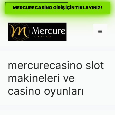
MERCURECASİNO GİRİŞ İÇİN TIKLAYINIZ!
İçeriğe
atla
Menü
mercurecasino slot
makineleri ve
casino oyunları