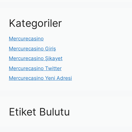
Kategoriler
Mercurecasino
Mercurecasino Giriş
Mercurecasino Şikayet
Mercurecasino Twitter
Mercurecasino Yeni Adresi
Etiket Bulutu