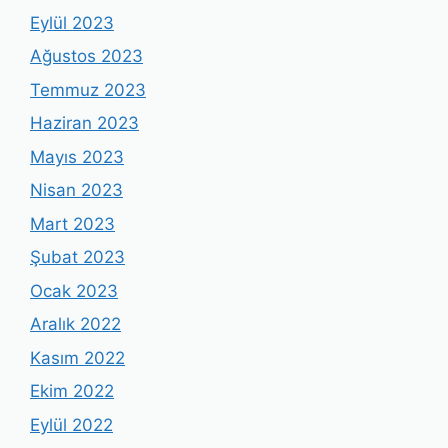
Eylül 2023
Ağustos 2023
Temmuz 2023
Haziran 2023
Mayıs 2023
Nisan 2023
Mart 2023
Şubat 2023
Ocak 2023
Aralık 2022
Kasım 2022
Ekim 2022
Eylül 2022