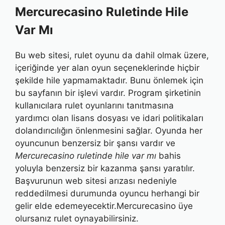
Mercurecasino Ruletinde Hile
Var Mı
Bu web sitesi, rulet oyunu da dahil olmak üzere,
içeriğinde yer alan oyun seçeneklerinde hiçbir
şekilde hile yapmamaktadır. Bunu önlemek için
bu sayfanın bir işlevi vardır. Program şirketinin
kullanıcılara rulet oyunlarını tanıtmasına
yardımcı olan lisans dosyası ve idari politikaları
dolandırıcılığın önlenmesini sağlar. Oyunda her
oyuncunun benzersiz bir şansı vardır ve
Mercurecasino ruletinde hile var mı
bahis
yoluyla benzersiz bir kazanma şansı yaratılır.
Başvurunun web sitesi arızası nedeniyle
reddedilmesi durumunda oyuncu herhangi bir
gelir elde edemeyecektir.Mercurecasino üye
olursanız rulet oynayabilirsiniz.