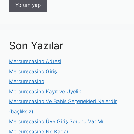
Son Yazılar
Mercurecasino Adresi
Mercurecasino Giriş
Mercurecasino
Mercurecasino Kayıt ve Üyelik
Mercurecasino Ve Bahis Seçenekleri Nelerdir
(başlıksız)
Mercurecasino Üye Giriş Sorunu Var Mı
Mercurecasino Ne Kadar