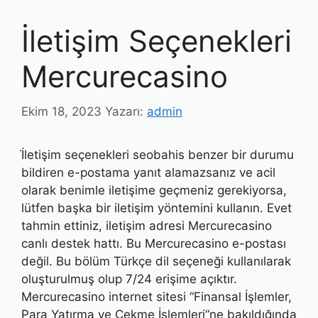
İletişim Seçenekleri
Mercurecasino
Ekim 18, 2023
Yazarı:
admin
İ̇letişim seçenekleri seobahis benzer bir durumu
bildiren e-postama yanıt alamazsanız ve acil
olarak benimle iletişime geçmeniz gerekiyorsa,
lütfen başka bir iletişim yöntemini kullanın. Evet
tahmin ettiniz, iletişim adresi Mercurecasino
canlı destek hattı. Bu Mercurecasino e-postası
değil. Bu bölüm Türkçe dil seçeneği kullanılarak
oluşturulmuş olup 7/24 erişime açıktır.
Mercurecasino internet sitesi “Finansal İşlemler,
Para Yatırma ve Çekme İşlemleri”ne bakıldığında