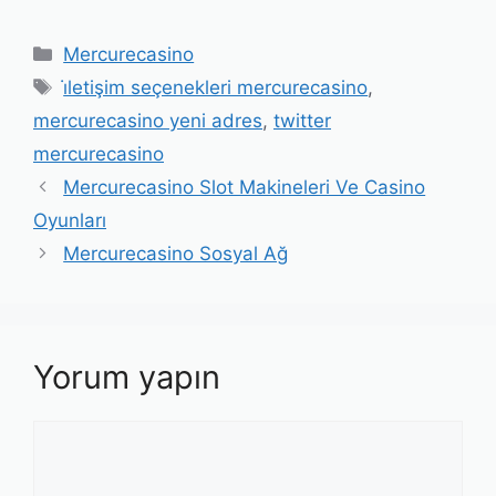
Kategoriler
Mercurecasino
Etiketler
i̇letişim seçenekleri mercurecasino
,
mercurecasino yeni adres
,
twitter
mercurecasino
Mercurecasino Slot Makineleri Ve Casino
Oyunları
Mercurecasino Sosyal Ağ
Yorum yapın
Yorum