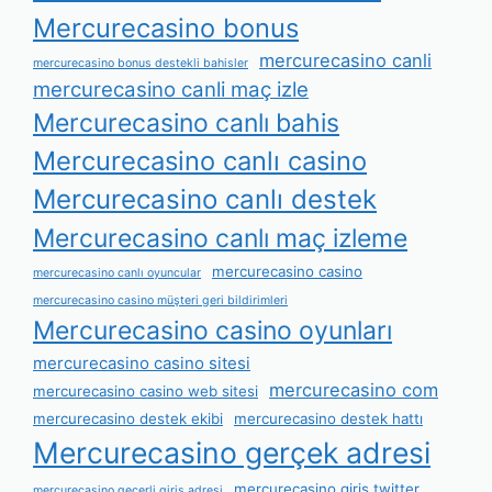
Mercurecasino bonus
mercurecasino canli
mercurecasino bonus destekli bahisler
mercurecasino canli maç izle
Mercurecasino canlı bahis
Mercurecasino canlı casino
Mercurecasino canlı destek
Mercurecasino canlı maç izleme
mercurecasino casino
mercurecasino canlı oyuncular
mercurecasino casino müşteri geri bildirimleri
Mercurecasino casino oyunları
mercurecasino casino sitesi
mercurecasino com
mercurecasino casino web sitesi
mercurecasino destek ekibi
mercurecasino destek hattı
Mercurecasino gerçek adresi
mercurecasino giris twitter
mercurecasino geçerli giriş adresi