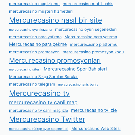
mercurecasino maç izleme
mercurecasino mobil bahis
mercurecasino müşteri hizmetleri
Mercurecasino nasıl bir site
mercurecasino oyun seçenekleri
mercurecasino oyun kazancı
mercurecasino para yatirma
Mercurecasino para yatırma
Mercurecasino para çekme
mercurecasino platformu
mercurecasino promosyon
mercurecasino promosyon kodu
Mercurecasino promosyonları
Mercurecasino Spor Bahisleri
mercurecasino sitesi
Mercurecasino Sıkça Sorulan Sorular
mercurecasino telegram
mercurecasino tenis bahis
Mercurecasino tv
mercurecasino tv canli maç
mercurecasino tv izle
mercurecasino tv canli maç izle
Mercurecasino Twitter
Mercurecasino Web Sitesi
mercurecasino türkçe oyun seçenekleri