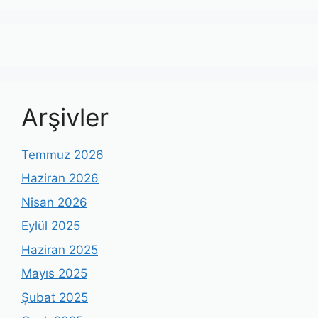
Arşivler
Temmuz 2026
Haziran 2026
Nisan 2026
Eylül 2025
Haziran 2025
Mayıs 2025
Şubat 2025