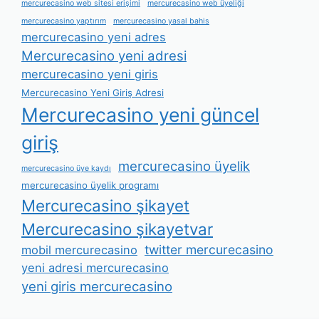
mercurecasino web sitesi erişimi
mercurecasino web üyeliği
mercurecasino yaptırım
mercurecasino yasal bahis
mercurecasino yeni adres
Mercurecasino yeni adresi
mercurecasino yeni giris
Mercurecasino Yeni Giriş Adresi
Mercurecasino yeni güncel
giriş
mercurecasino üyelik
mercurecasino üye kaydı
mercurecasino üyelik programı
Mercurecasino şikayet
Mercurecasino şikayetvar
twitter mercurecasino
mobil mercurecasino
yeni adresi mercurecasino
yeni giris mercurecasino