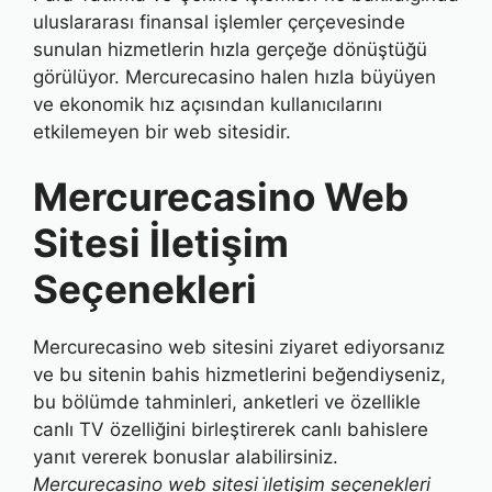
uluslararası finansal işlemler çerçevesinde
sunulan hizmetlerin hızla gerçeğe dönüştüğü
görülüyor. Mercurecasino halen hızla büyüyen
ve ekonomik hız açısından kullanıcılarını
etkilemeyen bir web sitesidir.
Mercurecasino Web
Sitesi İletişim
Seçenekleri
Mercurecasino web sitesini ziyaret ediyorsanız
ve bu sitenin bahis hizmetlerini beğendiyseniz,
bu bölümde tahminleri, anketleri ve özellikle
canlı TV özelliğini birleştirerek canlı bahislere
yanıt vererek bonuslar alabilirsiniz.
Mercurecasino web sitesi i̇letişim seçenekleri