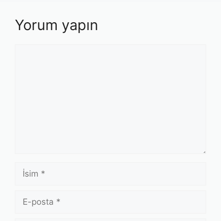
Yorum yapın
Yorum
İsim
E-
posta