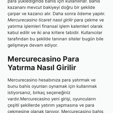
para yüklediğinde bahis için kullanılırlar. Bahis
kazananı mevcut bakiyeyi doğru bir şekilde
çarpar ve kazancı alır. Daha sonra ödeme yapılır.
Mercurecasino ticaret nasıl girilir
para çekme ve
yatırma işlemleri finansal işlem kalemleri olarak
kabul edilir ve iki ana kritere tabidir. Kullanıcılar
tarafından bu şekilde tanınan siteler bugün bile
gelişmeye devam ediyor.
Mercurecasino Para
Yatırma Nasıl Girilir
Mercurecasino hesabınıza para yatırmak ve
bunu bahis oyunları oynamak için kullanmak
istiyorsanız, birkaç seçeneğiniz
vardır.Mercurecasino yeni girişi, oyuncuların
çeşitli şekillerde yatırım yapmasına ve para
çekmesine olanak tanıyor. Mercurecasino bahis