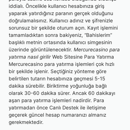
iddialı. Öncelikle kullanıcı hesabınıza giriş
yaparak yatırdığınız paranın gerçek olduğunu
doğrulamalısınız. Kullanıcı adınız ve şifrenizle
sorunsuz bir şekilde oturum açın. Kayıt işlemini
tamamladıktan sonra bakiyeniz, “Bahislerim”
başlıklı metnin ortasında kullanıcı simgesinin
üzerinde görüntülenecektir.
Mercurecasino para
yatırma nasıl girilir
Web Sitesine Para Yatırma
Mercurecasino para yatırma işlemleri çok hızlı
bir şekilde işlenir. Seçtiğiniz yönteme göre
belirtilen tutarın hesabınıza geçmesi 5-15
dakika sürebilir. Biriktirme yoğunluğa bağlı
olarak 30-60 dakika sürer. Ancak 60 dakikayı
aşan para yatırma işlemleri nadirdir. Para
yatırmadan önce Canlı Destek ile iletişime
geçerek güncel hesap numaranızı almanız
gerekmektedir.