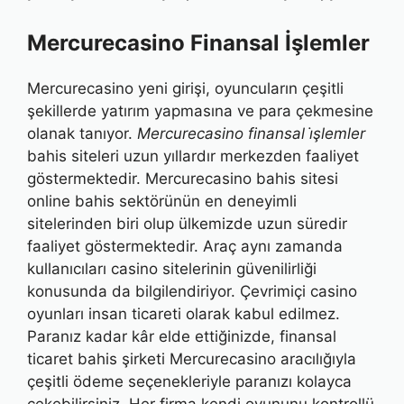
Mercurecasino Finansal İşlemler
Mercurecasino yeni girişi, oyuncuların çeşitli
şekillerde yatırım yapmasına ve para çekmesine
olanak tanıyor.
Mercurecasino finansal i̇şlemler
bahis siteleri uzun yıllardır merkezden faaliyet
göstermektedir. Mercurecasino bahis sitesi
online bahis sektörünün en deneyimli
sitelerinden biri olup ülkemizde uzun süredir
faaliyet göstermektedir. Araç aynı zamanda
kullanıcıları casino sitelerinin güvenilirliği
konusunda da bilgilendiriyor. Çevrimiçi casino
oyunları insan ticareti olarak kabul edilmez.
Paranız kadar kâr elde ettiğinizde, finansal
ticaret bahis şirketi Mercurecasino aracılığıyla
çeşitli ödeme seçenekleriyle paranızı kolayca
çekebilirsiniz. Her firma kendi oyununu kontrollü