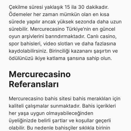
Çekilme süresi yaklaşık 15 ila 30 dakikadır.
Ödemeler her zaman mümkün olan en kısa
sürede yapılır ancak yüksek sezonda daha uzun
sürebilir. Mercurecasino Türkiye’nin en güncel
oyun arşivlerini barındırmaktadır. Canlı casino,
spor bahisleri, video slotları ve daha fazlasına
kaydolabilirsiniz. Birinciliği kazananı şaşırtın ve
ödülünüzü ikiye katlama şansına sahip olun.
Mercurecasino
Referansları
Mercurecasino bahis sitesi bahis meraklıları için
kaliteli çalışmalar sunmaktadır. Bahis içerikleri
her yaşa uygun olmayabileceğinden
üyeliğinizde belirli şartlar ve koşullar geçerli
olabilir. Bu nedenle bahisçiler sıklıkla birinin