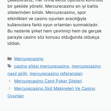
bir şekilde yönetir. Mercurecasino en iyi bahis
sitelerinden biridir. Mercurecasino, spor
etkinlikleri ve casino oyunları aracılığıyla
kullanıcılara farklı oyun ortamları sunmaktadır.
Bu nedenle şirket hem çevrimiçi hem de gerçek
parayla casino söz konusu olduğunda oldukça
iddialı.
Kategoriler
Mercurecasino
Etiketler
casino sitesi mercurecasino
,
mercurecasino
nasıl girilir
,
mercurecasino referansları
Mercurecasino Canlı Poker Siteleri
Mercurecasino Slot Makineleri Ve Casino
Oyunları