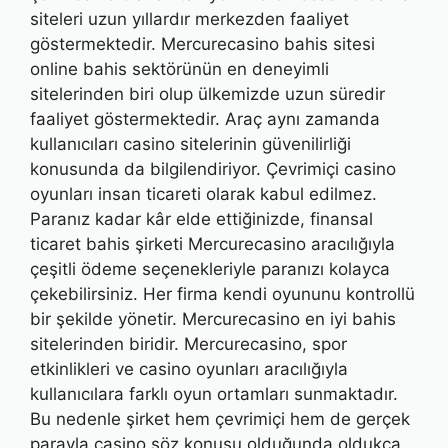
siteleri uzun yıllardır merkezden faaliyet
göstermektedir. Mercurecasino bahis sitesi
online bahis sektörünün en deneyimli
sitelerinden biri olup ülkemizde uzun süredir
faaliyet göstermektedir. Araç aynı zamanda
kullanıcıları casino sitelerinin güvenilirliği
konusunda da bilgilendiriyor. Çevrimiçi casino
oyunları insan ticareti olarak kabul edilmez.
Paranız kadar kâr elde ettiğinizde, finansal
ticaret bahis şirketi Mercurecasino aracılığıyla
çeşitli ödeme seçenekleriyle paranızı kolayca
çekebilirsiniz. Her firma kendi oyununu kontrollü
bir şekilde yönetir. Mercurecasino en iyi bahis
sitelerinden biridir. Mercurecasino, spor
etkinlikleri ve casino oyunları aracılığıyla
kullanıcılara farklı oyun ortamları sunmaktadır.
Bu nedenle şirket hem çevrimiçi hem de gerçek
parayla casino söz konusu olduğunda oldukça