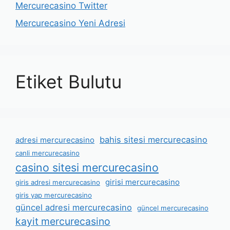
Mercurecasino Twitter
Mercurecasino Yeni Adresi
Etiket Bulutu
bahis sitesi mercurecasino
adresi mercurecasino
canli mercurecasino
casino sitesi mercurecasino
girisi mercurecasino
giris adresi mercurecasino
giris yap mercurecasino
güncel adresi mercurecasino
güncel mercurecasino
kayit mercurecasino