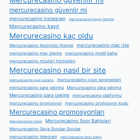
mercurecasino güvenlir mi
mercurecasino instagram
mercurecasino kayıp tazmini
Mercurecasino kayıt
Mercurecasino kaç oldu
mercurecasino maç izle
Mercurecasino Kesintisiz Hizmet
mercurecasino maç izleme
mercurecasino mobil bahis
mercurecasino müşteri hizmetleri
Mercurecasino nasıl bir site
mercurecasino oyun seçenekleri
mercurecasino oyun kazancı
mercurecasino para yatirma
Mercurecasino para yatırma
Mercurecasino para çekme
mercurecasino platformu
mercurecasino promosyon
mercurecasino promosyon kodu
Mercurecasino promosyonları
Mercurecasino Spor Bahisleri
mercurecasino sitesi
Mercurecasino Sıkça Sorulan Sorular
mercurecasino telegram
mercurecasino tenis bahis