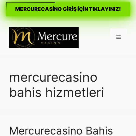
MERCURECASİNO GİRİŞ İÇİN TIKLAYINIZ!
İçeriğe
atla
Menü
mercurecasino
bahis hizmetleri
Mercurecasino Bahis