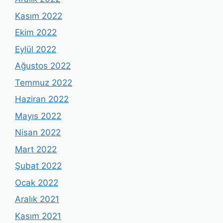
Kasım 2022
Ekim 2022
Eylül 2022
Ağustos 2022
Temmuz 2022
Haziran 2022
Mayıs 2022
Nisan 2022
Mart 2022
Şubat 2022
Ocak 2022
Aralık 2021
Kasım 2021