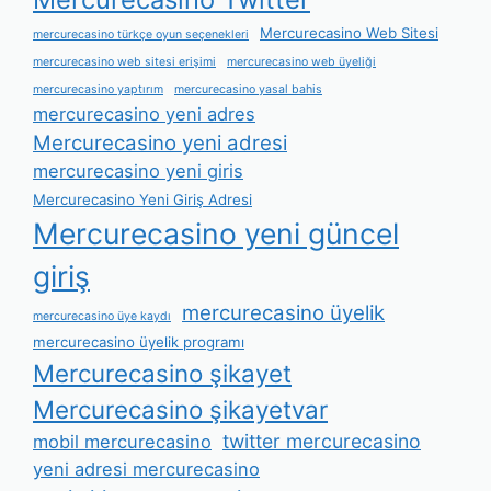
Mercurecasino Web Sitesi
mercurecasino türkçe oyun seçenekleri
mercurecasino web sitesi erişimi
mercurecasino web üyeliği
mercurecasino yaptırım
mercurecasino yasal bahis
mercurecasino yeni adres
Mercurecasino yeni adresi
mercurecasino yeni giris
Mercurecasino Yeni Giriş Adresi
Mercurecasino yeni güncel
giriş
mercurecasino üyelik
mercurecasino üye kaydı
mercurecasino üyelik programı
Mercurecasino şikayet
Mercurecasino şikayetvar
twitter mercurecasino
mobil mercurecasino
yeni adresi mercurecasino