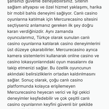
şansınızı güvenle deneyebilirsiniz. Sitenin
sağlam altyapısı ve özel hizmet yaklaşımı, harika
bir mobil bahis deneyimi sağlıyor. Canlı casino
oyunlarına katılmak için Mercurecasino sitesini
seçtiyseniz anlamanız gereken ilk şey doğru
kararı verdiğinizdir. Aynı zamanda
oyuncularımız, Türkçe olarak sunulan canlı
casino oyunlarına katılarak casino deneyimlerini
üst düzeye çıkarabilirler. Mercurecasino ayrıca
kamera sistemlerini kullanarak online casino ve
casino lokasyonlarındaki oyun masalarını da
takip etmenizi sağlar. Bu özellik oyuncunun
aklındaki belirsizliklerin ortadan kaldırılmasını
sağlar. Sonuç olarak, çoğu canlı casino
platformunda kolayca erişilemeyen
Mercurecasino heyecan verici ve ilgi çekici
deneyimler keşfedebilir ve çok çeşitli canlı
casino oyunlarının keyfini güvenli bir şekilde