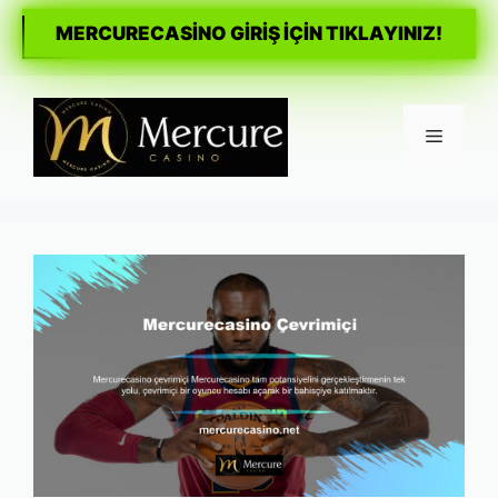
MERCURECASİNO GİRİŞ İÇİN TIKLAYINIZ!
İçeriğe
atla
Menü