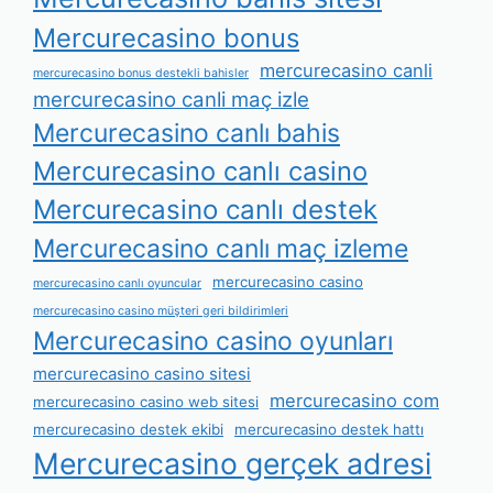
Mercurecasino bonus
mercurecasino canli
mercurecasino bonus destekli bahisler
mercurecasino canli maç izle
Mercurecasino canlı bahis
Mercurecasino canlı casino
Mercurecasino canlı destek
Mercurecasino canlı maç izleme
mercurecasino casino
mercurecasino canlı oyuncular
mercurecasino casino müşteri geri bildirimleri
Mercurecasino casino oyunları
mercurecasino casino sitesi
mercurecasino com
mercurecasino casino web sitesi
mercurecasino destek ekibi
mercurecasino destek hattı
Mercurecasino gerçek adresi