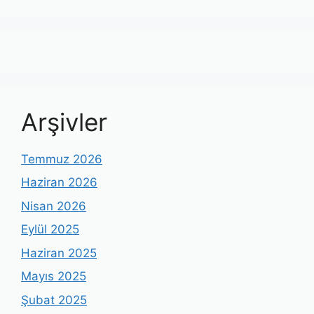
Arşivler
Temmuz 2026
Haziran 2026
Nisan 2026
Eylül 2025
Haziran 2025
Mayıs 2025
Şubat 2025