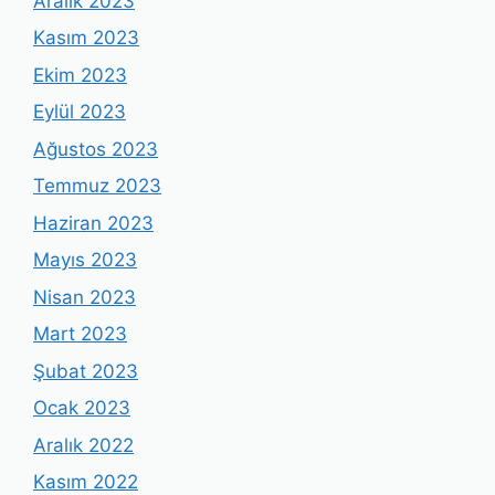
Aralık 2023
Kasım 2023
Ekim 2023
Eylül 2023
Ağustos 2023
Temmuz 2023
Haziran 2023
Mayıs 2023
Nisan 2023
Mart 2023
Şubat 2023
Ocak 2023
Aralık 2022
Kasım 2022