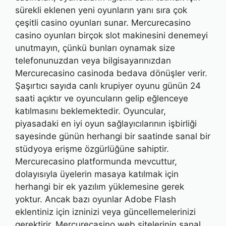
sürekli eklenen yeni oyunların yanı sıra çok
çeşitli casino oyunları sunar. Mercurecasino
casino oyunları birçok slot makinesini denemeyi
unutmayın, çünkü bunları oynamak size
telefonunuzdan veya bilgisayarınızdan
Mercurecasino casinoda bedava dönüşler verir.
Şaşırtıcı sayıda canlı krupiyer oyunu günün 24
saati açıktır ve oyuncuların gelip eğlenceye
katılmasını beklemektedir. Oyuncular,
piyasadaki en iyi oyun sağlayıcılarının işbirliği
sayesinde günün herhangi bir saatinde sanal bir
stüdyoya erişme özgürlüğüne sahiptir.
Mercurecasino platformunda mevcuttur,
dolayısıyla üyelerin masaya katılmak için
herhangi bir ek yazılım yüklemesine gerek
yoktur. Ancak bazı oyunlar Adobe Flash
eklentiniz için izninizi veya güncellemelerinizi
gerektirir. Mercurecasino web sitelerinin sanal