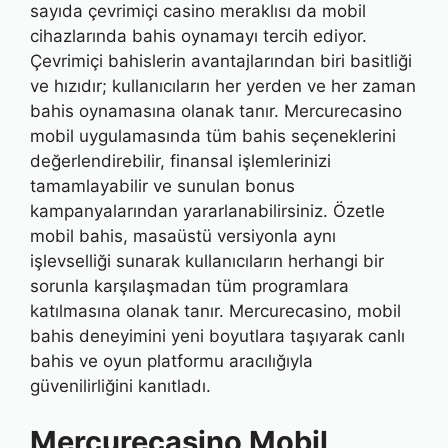
sayıda çevrimiçi casino meraklısı da mobil
cihazlarında bahis oynamayı tercih ediyor.
Çevrimiçi bahislerin avantajlarından biri basitliği
ve hızıdır; kullanıcıların her yerden ve her zaman
bahis oynamasına olanak tanır. Mercurecasino
mobil uygulamasında tüm bahis seçeneklerini
değerlendirebilir, finansal işlemlerinizi
tamamlayabilir ve sunulan bonus
kampanyalarından yararlanabilirsiniz. Özetle
mobil bahis, masaüstü versiyonla aynı
işlevselliği sunarak kullanıcıların herhangi bir
sorunla karşılaşmadan tüm programlara
katılmasına olanak tanır. Mercurecasino, mobil
bahis deneyimini yeni boyutlara taşıyarak canlı
bahis ve oyun platformu aracılığıyla
güvenilirliğini kanıtladı.
Mercurecasino Mobil