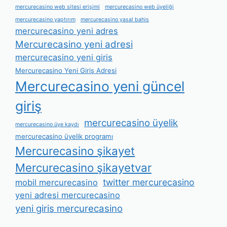
mercurecasino web sitesi erişimi
mercurecasino web üyeliği
mercurecasino yaptırım
mercurecasino yasal bahis
mercurecasino yeni adres
Mercurecasino yeni adresi
mercurecasino yeni giris
Mercurecasino Yeni Giriş Adresi
Mercurecasino yeni güncel
giriş
mercurecasino üyelik
mercurecasino üye kaydı
mercurecasino üyelik programı
Mercurecasino şikayet
Mercurecasino şikayetvar
twitter mercurecasino
mobil mercurecasino
yeni adresi mercurecasino
yeni giris mercurecasino