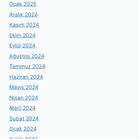
Ocak 2025
Aralık 2024
Kasım 2024
Ekim 2024
Eylül 2024
Ağustos 2024
Temmuz 2024
Haziran 2024
Mayıs 2024
Nisan 2024
Mart 2024
Şubat 2024
Ocak 2024