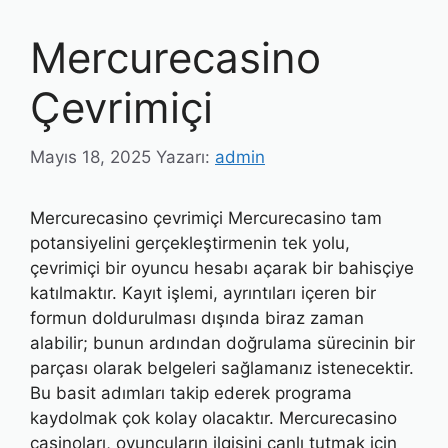
Mercurecasino
Çevrimiçi
Mayıs 18, 2025
Yazarı:
admin
Mercurecasino çevrimiçi Mercurecasino tam
potansiyelini gerçekleştirmenin tek yolu,
çevrimiçi bir oyuncu hesabı açarak bir bahisçiye
katılmaktır. Kayıt işlemi, ayrıntıları içeren bir
formun doldurulması dışında biraz zaman
alabilir; bunun ardından doğrulama sürecinin bir
parçası olarak belgeleri sağlamanız istenecektir.
Bu basit adımları takip ederek programa
kaydolmak çok kolay olacaktır. Mercurecasino
casinoları, oyuncuların ilgisini canlı tutmak için