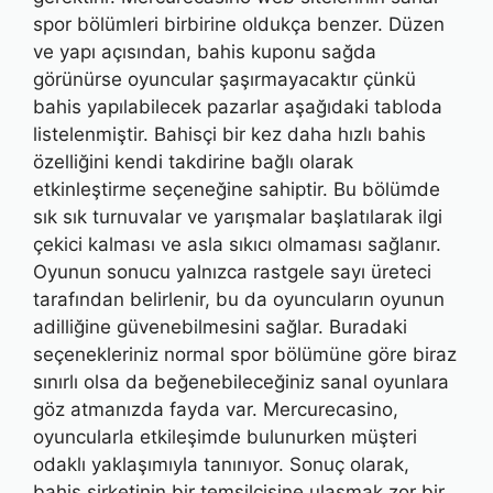
spor bölümleri birbirine oldukça benzer. Düzen
ve yapı açısından, bahis kuponu sağda
görünürse oyuncular şaşırmayacaktır çünkü
bahis yapılabilecek pazarlar aşağıdaki tabloda
listelenmiştir. Bahisçi bir kez daha hızlı bahis
özelliğini kendi takdirine bağlı olarak
etkinleştirme seçeneğine sahiptir. Bu bölümde
sık sık turnuvalar ve yarışmalar başlatılarak ilgi
çekici kalması ve asla sıkıcı olmaması sağlanır.
Oyunun sonucu yalnızca rastgele sayı üreteci
tarafından belirlenir, bu da oyuncuların oyunun
adilliğine güvenebilmesini sağlar. Buradaki
seçenekleriniz normal spor bölümüne göre biraz
sınırlı olsa da beğenebileceğiniz sanal oyunlara
göz atmanızda fayda var. Mercurecasino,
oyuncularla etkileşimde bulunurken müşteri
odaklı yaklaşımıyla tanınıyor. Sonuç olarak,
bahis şirketinin bir temsilcisine ulaşmak zor bir