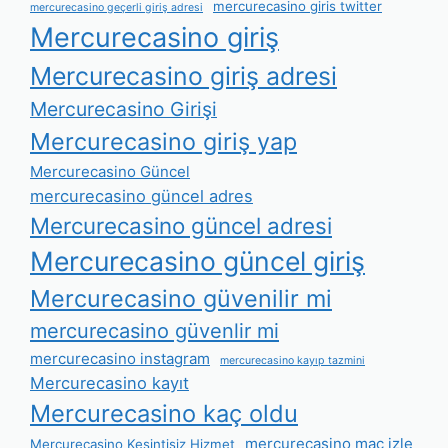
mercurecasino giris twitter
mercurecasino geçerli giriş adresi
Mercurecasino giriş
Mercurecasino giriş adresi
Mercurecasino Girişi
Mercurecasino giriş yap
Mercurecasino Güncel
mercurecasino güncel adres
Mercurecasino güncel adresi
Mercurecasino güncel giriş
Mercurecasino güvenilir mi
mercurecasino güvenlir mi
mercurecasino instagram
mercurecasino kayıp tazmini
Mercurecasino kayıt
Mercurecasino kaç oldu
mercurecasino maç izle
Mercurecasino Kesintisiz Hizmet