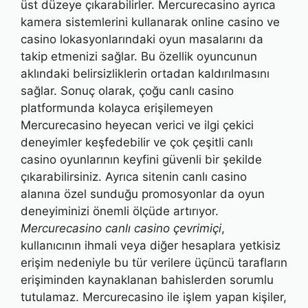
üst düzeye çıkarabilirler. Mercurecasino ayrıca
kamera sistemlerini kullanarak online casino ve
casino lokasyonlarındaki oyun masalarını da
takip etmenizi sağlar. Bu özellik oyuncunun
aklındaki belirsizliklerin ortadan kaldırılmasını
sağlar. Sonuç olarak, çoğu canlı casino
platformunda kolayca erişilemeyen
Mercurecasino heyecan verici ve ilgi çekici
deneyimler keşfedebilir ve çok çeşitli canlı
casino oyunlarının keyfini güvenli bir şekilde
çıkarabilirsiniz. Ayrıca sitenin canlı casino
alanına özel sunduğu promosyonlar da oyun
deneyiminizi önemli ölçüde artırıyor.
Mercurecasino canlı casino çevrimiçi
,
kullanıcının ihmali veya diğer hesaplara yetkisiz
erişim nedeniyle bu tür verilere üçüncü tarafların
erişiminden kaynaklanan bahislerden sorumlu
tutulamaz. Mercurecasino ile işlem yapan kişiler,