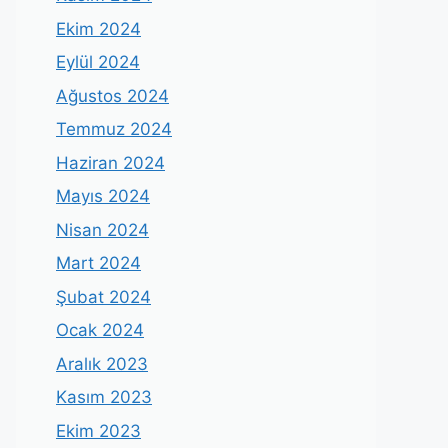
Ekim 2024
Eylül 2024
Ağustos 2024
Temmuz 2024
Haziran 2024
Mayıs 2024
Nisan 2024
Mart 2024
Şubat 2024
Ocak 2024
Aralık 2023
Kasım 2023
Ekim 2023