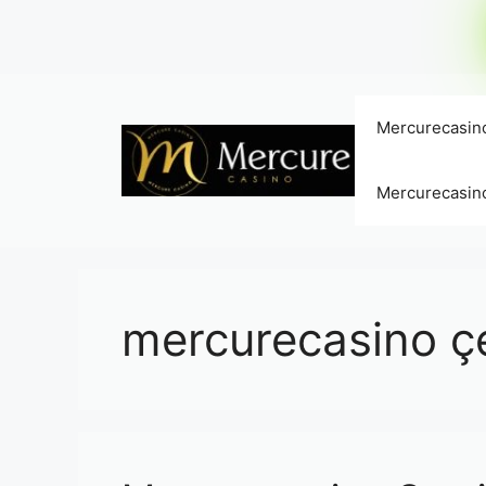
İçeriğe
atla
Mercurecasin
Mercurecasino
mercurecasino çe