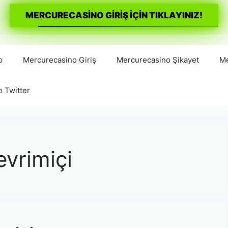
MERCURECASİNO GİRİŞ İÇİN TIKLAYINIZ!
o
Mercurecasino Giriş
Mercurecasino Şikayet
Me
 Twitter
vrimiçi