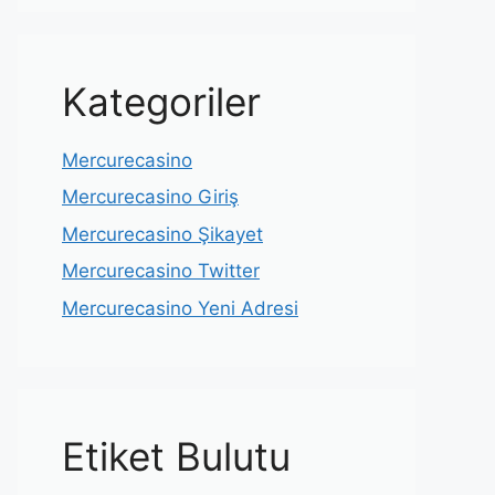
Kategoriler
Mercurecasino
Mercurecasino Giriş
Mercurecasino Şikayet
Mercurecasino Twitter
Mercurecasino Yeni Adresi
Etiket Bulutu