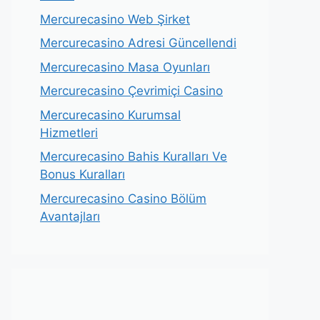
Mercurecasino Web Şirket
Mercurecasino Adresi Güncellendi
Mercurecasino Masa Oyunları
Mercurecasino Çevrimiçi Casino
Mercurecasino Kurumsal
Hizmetleri
Mercurecasino Bahis Kuralları Ve
Bonus Kuralları
Mercurecasino Casino Bölüm
Avantajları