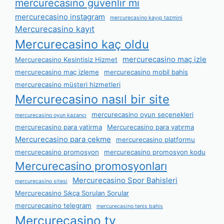
mercurecasino güvenlir mi
mercurecasino instagram
mercurecasino kayıp tazmini
Mercurecasino kayıt
Mercurecasino kaç oldu
mercurecasino maç izle
Mercurecasino Kesintisiz Hizmet
mercurecasino maç izleme
mercurecasino mobil bahis
mercurecasino müşteri hizmetleri
Mercurecasino nasıl bir site
mercurecasino oyun seçenekleri
mercurecasino oyun kazancı
mercurecasino para yatirma
Mercurecasino para yatırma
Mercurecasino para çekme
mercurecasino platformu
mercurecasino promosyon
mercurecasino promosyon kodu
Mercurecasino promosyonları
Mercurecasino Spor Bahisleri
mercurecasino sitesi
Mercurecasino Sıkça Sorulan Sorular
mercurecasino telegram
mercurecasino tenis bahis
Mercurecasino tv