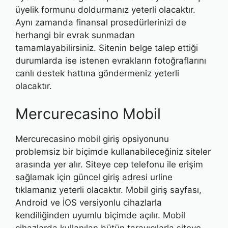
üyelik formunu doldurmanız yeterli olacaktır.
Aynı zamanda finansal prosedürlerinizi de
herhangi bir evrak sunmadan
tamamlayabilirsiniz. Sitenin belge talep ettiği
durumlarda ise istenen evrakların fotoğraflarını
canlı destek hattına göndermeniz yeterli
olacaktır.
Mercurecasino Mobil
Mercurecasino mobil giriş opsiyonunu
problemsiz bir biçimde kullanabileceğiniz siteler
arasında yer alır. Siteye cep telefonu ile erişim
sağlamak için güncel giriş adresi urline
tıklamanız yeterli olacaktır. Mobil giriş sayfası,
Android ve İOS versiyonlu cihazlarla
kendiliğinden uyumlu biçimde açılır. Mobil