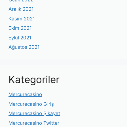
Aralık 2021
Kasım 2021
Ekim 2021
Eylül 2021
Ağustos 2021
Kategoriler
Mercurecasino
Mercurecasino Giriş
Mercurecasino Şikayet
Mercurecasino Twitter