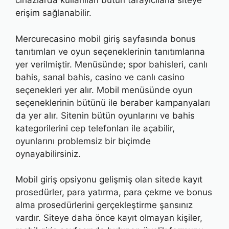
cihazlarda kullanılan bütün tarayıcılarla siteye
erişim sağlanabilir.
Mercurecasino mobil giriş sayfasında bonus
tanıtımları ve oyun seçeneklerinin tanıtımlarına
yer verilmiştir. Menüsünde; spor bahisleri, canlı
bahis, sanal bahis, casino ve canlı casino
seçenekleri yer alır. Mobil menüsünde oyun
seçeneklerinin bütünü ile beraber kampanyaları
da yer alır. Sitenin bütün oyunlarını ve bahis
kategorilerini cep telefonları ile açabilir,
oyunlarını problemsiz bir biçimde
oynayabilirsiniz.
Mobil giriş opsiyonu gelişmiş olan sitede kayıt
prosedürler, para yatırma, para çekme ve bonus
alma prosedürlerini gerçekleştirme şansınız
vardır. Siteye daha önce kayıt olmayan kişiler,