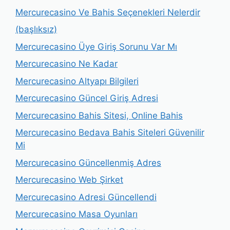
Mercurecasino Ve Bahis Seçenekleri Nelerdir
(başlıksız)
Mercurecasino Üye Giriş Sorunu Var Mı
Mercurecasino Ne Kadar
Mercurecasino Altyapı Bilgileri
Mercurecasino Güncel Giriş Adresi
Mercurecasino Bahis Sitesi, Online Bahis
Mercurecasino Bedava Bahis Siteleri Güvenilir
Mi
Mercurecasino Güncellenmiş Adres
Mercurecasino Web Şirket
Mercurecasino Adresi Güncellendi
Mercurecasino Masa Oyunları