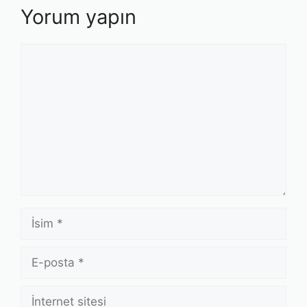
Yorum yapın
Yorum
İsim
E-
posta
İnternet