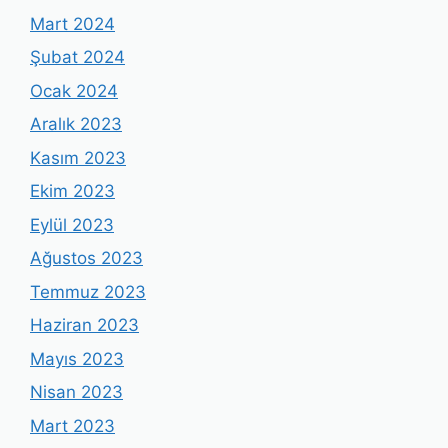
Mart 2024
Şubat 2024
Ocak 2024
Aralık 2023
Kasım 2023
Ekim 2023
Eylül 2023
Ağustos 2023
Temmuz 2023
Haziran 2023
Mayıs 2023
Nisan 2023
Mart 2023