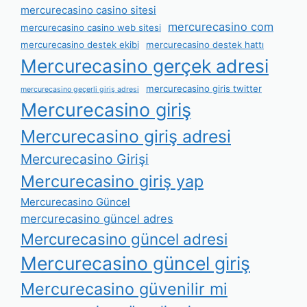
mercurecasino casino sitesi
mercurecasino com
mercurecasino casino web sitesi
mercurecasino destek ekibi
mercurecasino destek hattı
Mercurecasino gerçek adresi
mercurecasino giris twitter
mercurecasino geçerli giriş adresi
Mercurecasino giriş
Mercurecasino giriş adresi
Mercurecasino Girişi
Mercurecasino giriş yap
Mercurecasino Güncel
mercurecasino güncel adres
Mercurecasino güncel adresi
Mercurecasino güncel giriş
Mercurecasino güvenilir mi