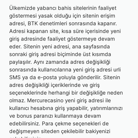
Ülkemizde yabancı bahis sitelerinin faaliyet
göstermesi yasak olduğu için sitenin erişim
adresi, BTK denetimleri sonrasında kapanır.
Adresi kapanan site, kısa süre içerisinde yeni
giriş adresinde faaliyet göstermeye devam
eder. Sitenin yeni adresi, ana sayfasında
sonraki giriş adresi biçiminde üst kısımda
paylaşılır. Aynı zamanda adres değişikliği
sonrasında kullanıcılarına yeni giriş adresi urli
SMS ya da e-posta yoluyla gönderilir. Sitenin
adres değişikliği içeriklerinde ve giriş
seçeneklerinde herhangi bir değişikliğe neden
olmaz. Mercurecasino yeni giriş adresi ile
kullanıcı hesabına giriş yapabilir, yatırımlarınızı
ve bonus paranızı kullanmaya devam
edebilirsiniz. Para çekme seçenekleri de
değişmeyen siteden çekilebilir bakiyenizi