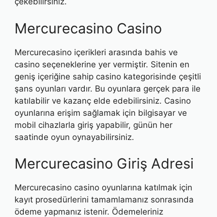
çekebilirsiniz.
Mercurecasino Casino
Mercurecasino içerikleri arasında bahis ve
casino seçeneklerine yer vermiştir. Sitenin en
geniş içeriğine sahip casino kategorisinde çeşitli
şans oyunları vardır. Bu oyunlara gerçek para ile
katılabilir ve kazanç elde edebilirsiniz. Casino
oyunlarına erişim sağlamak için bilgisayar ve
mobil cihazlarla giriş yapabilir, günün her
saatinde oyun oynayabilirsiniz.
Mercurecasino Giriş Adresi
Mercurecasino casino oyunlarına katılmak için
kayıt prosedürlerini tamamlamanız sonrasında
ödeme yapmanız istenir. Ödemeleriniz