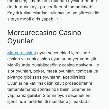
mobil giriş sayfasında bulunan üyelik formunu
doldurarak kayıt prosedürlerini tamamlayabilir.
Kayıtlı kullanıcılar ise kullanıcı adı ve şifresini ile
siteye mobil giriş yapabilir.
Mercurecasino Casino
Oyunları
Mercurecasino
oyun seçenekleri içerisinde
casino ve canlı casino oyunlarına yer vermiştir.
Menüsünde bulabileceğiniz casino opsiyonu ile
slot oyunları, poker, masa oyunları, tombala ve
piyango gibi şans oyunlarını açabilirsiniz.
Oyunlarına katılmak için kayıt prosedürlerini
tamamlamanız sonrasında belirli ödemeleri
yapmanız gerekir. Sitenin oyun seçenekleri
içerisinde farklı limitli masalar açılmaktadır.