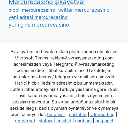
Mercurecasino şikayetvar
twitter mercurecasino
mobil mercurecasino
yeni adresi mercurecasino
yeni giris mercurecasino
Avrasya'nın en büyük reklam platformunda olmak için
Microsoft Teams:
reklam@avrasyamarketing.com
adresimizden veya Telegram: @Avrasyamarketing
adresimizden irtibat kurabilirsiniz. (Tek iletişim
adreslerimiz teams / telegram ve mail adresimizdir.
Harici hiçbir iletişim adresimiz bulunmamaktadır.
Lütfen itibar etmeyiniz.) Türkiye yasalarına göre 7258
sayılı kanun uyarınca yasa dışı bahis oynamanın
cezaları mevcuttur. Şu an bulunduğunuz site hiç bir
şekilde illegal bahis oyunları oynatmıyor ve oynamaya
aracı olmuyordur.
betofwar
|
portobet
|
vitonbetting
|
renderbet
|
slotbar
|
imajbet
|
garibom
|
betpapel