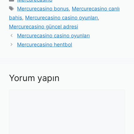
Etiketler
Mercurecasino bonus
,
Mercurecasino canlı
bahis
,
Mercurecasino casino oyunları
,
Mercurecasino güncel adresi
Mercurecasino casino oyunları
Mercurecasino hentbol
Yorum yapın
Yorum