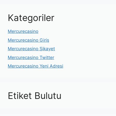
Kategoriler
Mercurecasino
Mercurecasino Giriş
Mercurecasino Şikayet
Mercurecasino Twitter
Mercurecasino Yeni Adresi
Etiket Bulutu