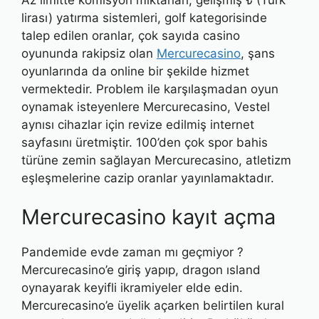
lirası) yatırma sistemleri, golf kategorisinde
talep edilen oranlar, çok sayıda casino
oyununda rakipsiz olan
Mercurecasino
, şans
oyunlarında da online bir şekilde hizmet
vermektedir. Problem ile karşılaşmadan oyun
oynamak isteyenlere Mercurecasino, Vestel
aynısı cihazlar için revize edilmiş internet
sayfasını üretmiştir. 100’den çok spor bahis
türüne zemin sağlayan Mercurecasino, atletizm
eşleşmelerine cazip oranlar yayınlamaktadır.
Mercurecasino kayıt açma
Pandemide evde zaman mı geçmiyor ?
Mercurecasino’e giriş yapıp, dragon ısland
oynayarak keyifli ikramiyeler elde edin.
Mercurecasino’e üyelik açarken belirtilen kural