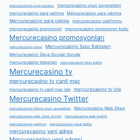
mercurecasino oyun seçenekleri
mercurecasino oyun kazancı
mercurecasino para yatirma
Mercurecasino para yatırma
Mercurecasino para çekme
mercurecasino platformu
mercurecasino promosyon
mercurecasino promosyon kodu
Mercurecasino promosyonları
Mercurecasino Spor Bahisleri
mercurecasino sitesi
Mercurecasino Sıkça Sorulan Sorular
mercurecasino telegram
mercurecasino tenis bahis
Mercurecasino tv
mercurecasino tv canli maç
mercurecasino tv izle
mercurecasino tv canli maç izle
Mercurecasino Twitter
Mercurecasino Web Sitesi
mercurecasino türkçe oyun seçenekleri
mercurecasino web sitesi erişimi
mercurecasino web üyeliği
mercurecasino yaptırım
mercurecasino yasal bahis
mercurecasino yeni adres
Mercurecasino yeni adresi