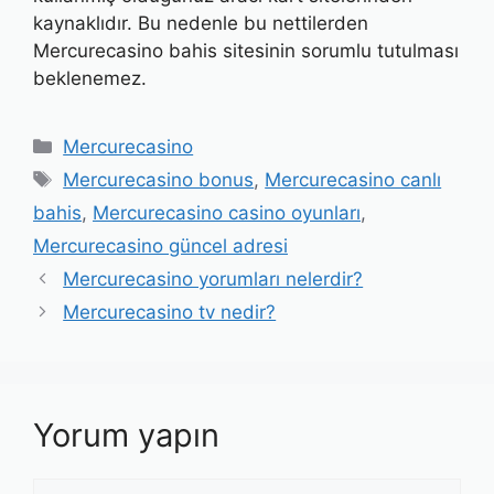
kaynaklıdır. Bu nedenle bu nettilerden
Mercurecasino bahis sitesinin sorumlu tutulması
beklenemez.
Kategoriler
Mercurecasino
Etiketler
Mercurecasino bonus
,
Mercurecasino canlı
bahis
,
Mercurecasino casino oyunları
,
Mercurecasino güncel adresi
Mercurecasino yorumları nelerdir?
Mercurecasino tv nedir?
Yorum yapın
Yorum