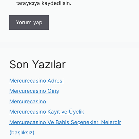
tarayıcıya kaydedilsin.
Son Yazılar
Mercurecasino Adresi
Mercurecasino Giriş
Mercurecasino
Mercurecasino Kayıt ve Üyelik
Mercurecasino Ve Bahis Seçenekleri Nelerdir
(başlıksız)