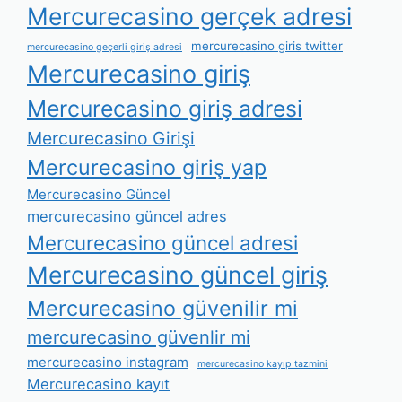
Mercurecasino gerçek adresi
mercurecasino giris twitter
mercurecasino geçerli giriş adresi
Mercurecasino giriş
Mercurecasino giriş adresi
Mercurecasino Girişi
Mercurecasino giriş yap
Mercurecasino Güncel
mercurecasino güncel adres
Mercurecasino güncel adresi
Mercurecasino güncel giriş
Mercurecasino güvenilir mi
mercurecasino güvenlir mi
mercurecasino instagram
mercurecasino kayıp tazmini
Mercurecasino kayıt