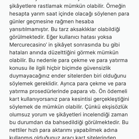
şikâyetlere rastlamak mümkün olabilir. Örneğin
hesapta yarım saat içinde olacağı söylenen para
günler geçmesine rağmen hesaba
yansıtılmamıştır. Bu tarz aksaklıklar olabildiği
görülmektedir. Eğer kullanıcı hatası yoksa
Mercurecasino’ in şikâyet sonrasında bu gibi
hataları anında düzelttiğini görmek mümkün
olabilir. Bu nedenle para çekme ve para yatırma
konusu ile ilgili hiçbir biçimde güvensizlik
duymayacağınız ender sitelerden biri olduğunu
söylemek gereklidir. Ayrıca para çekme ve para
yatırma prosedürlerinde papara vb. Ön ödemeli
kart kullanıyorsanız para kesintisi gerçekleştiğini
söylemek de mümkün olabilir. Çünkü ekşisözlük
olumsuz yorum ve şikâyetleri incelendiği zaman
bu durumdan da bahsedildiği görülmektedir. Bu
nettiler hızlı para aktarımı yapabilmek adına
kullanmış olduğunuz aracı kart sitelerinden