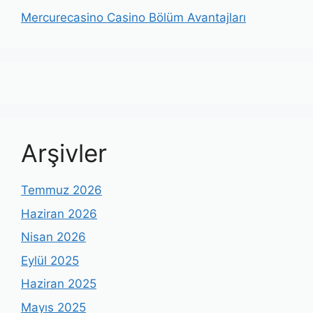
Mercurecasino Casino Bölüm Avantajları
Arşivler
Temmuz 2026
Haziran 2026
Nisan 2026
Eylül 2025
Haziran 2025
Mayıs 2025