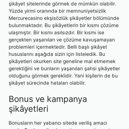
şikâyet sitelerinde görmek de mümkün olabilir.
Yüzde yirmi oranında bir memnuniyetsizlik
Mercurecasino ekşisözlük şikâyetler bölümünde
bulunmaktadır. Bu şikâyetlerin bir kısmı çözüme
ulaşmıştır. Bir kısmı asılsızdır. Bir kısmı ise
gerçekten yaşanılan ve çözüme kavuşamayan
problemleri içermektedir. Belli başlı şikâyet
hususlarını aşağıda sizin için listeledik. Bu
şikâyetleri okurken site geneline mal etmemek
gerektiğini ve bunların yaşanılan şahsi şikâyetler
olduğunu görmek gereklidir. Yani kişilerin de bu
şikâyet sürecinde hataları olabilir.
Bonus ve kampanya
şikâyetleri
Bonusların her yabancı sitede veriliş amacı