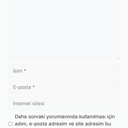
İsim
E-
posta
İnternet
sitesi
Daha sonraki yorumlarımda kullanılması için
adım, e-posta adresim ve site adresim bu