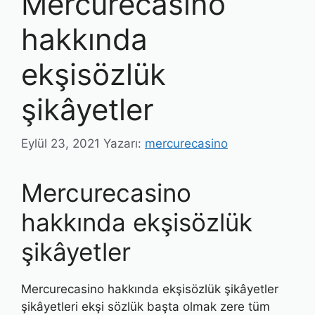
Mercurecasino
hakkında
ekşisözlük
şikâyetler
Eylül 23, 2021
Yazarı:
mercurecasino
Mercurecasino
hakkında ekşisözlük
şikâyetler
Mercurecasino hakkında ekşisözlük şikâyetler
şikâyetleri ekşi sözlük başta olmak zere tüm