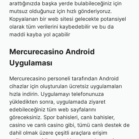
arattığınızda başka yerde bulabileceğiniz için
mutsuz olduğunuz için hızlı gönderiyoruz.
Kopyalanan bir web sitesi gelecekte potansiyel
olarak tüm verilerini kaybedebilir ve bu da
maddi kayba yol açabilir
Mercurecasino Android
Uygulaması
Mercurecasino personeli tarafından Android
cihazlar için oluşturulan ücretsiz uygulamaları
hızla indirin. Uygulamayı telefonunuza
yükledikten sonra, uygulamada ziyaret
edebileceğiniz tüm web sayfalarını
göreceksiniz. Spor bahisleri, canlı bahisler,
casino ve canlı casino gibi, tümü canlı destek de
dahil olmak üzere çeşitli araçlara erişim