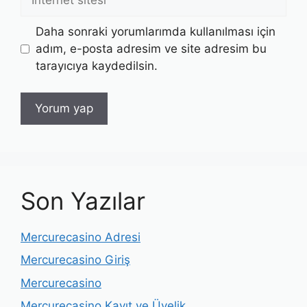
sitesi
Daha sonraki yorumlarımda kullanılması için
adım, e-posta adresim ve site adresim bu
tarayıcıya kaydedilsin.
Son Yazılar
Mercurecasino Adresi
Mercurecasino Giriş
Mercurecasino
Mercurecasino Kayıt ve Üyelik