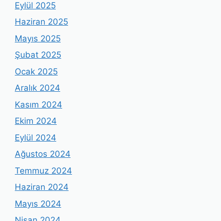
Eylül 2025
Haziran 2025
Mayıs 2025
Şubat 2025
Ocak 2025
Aralık 2024
Kasım 2024
Ekim 2024
Eylül 2024
Ağustos 2024
Temmuz 2024
Haziran 2024
Mayıs 2024
Nisan 2024