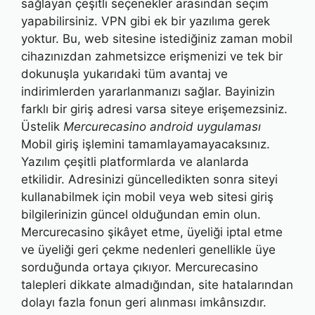
sağlayan çeşitli seçenekler arasından seçim
yapabilirsiniz. VPN gibi ek bir yazılıma gerek
yoktur. Bu, web sitesine istediğiniz zaman mobil
cihazınızdan zahmetsizce erişmenizi ve tek bir
dokunuşla yukarıdaki tüm avantaj ve
indirimlerden yararlanmanızı sağlar. Bayinizin
farklı bir giriş adresi varsa siteye erişemezsiniz.
Üstelik
Mercurecasino android uygulaması
Mobil giriş işlemini tamamlayamayacaksınız.
Yazılım çeşitli platformlarda ve alanlarda
etkilidir. Adresinizi güncelledikten sonra siteyi
kullanabilmek için mobil veya web sitesi giriş
bilgilerinizin güncel olduğundan emin olun.
Mercurecasino şikâyet etme, üyeliği iptal etme
ve üyeliği geri çekme nedenleri genellikle üye
sorduğunda ortaya çıkıyor. Mercurecasino
talepleri dikkate almadığından, site hatalarından
dolayı fazla fonun geri alınması imkânsızdır.