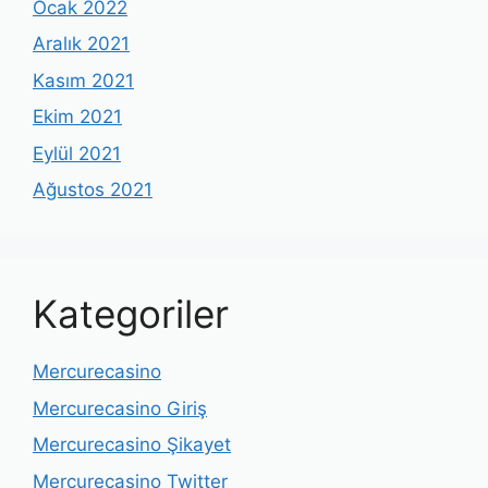
Ocak 2022
Aralık 2021
Kasım 2021
Ekim 2021
Eylül 2021
Ağustos 2021
Kategoriler
Mercurecasino
Mercurecasino Giriş
Mercurecasino Şikayet
Mercurecasino Twitter