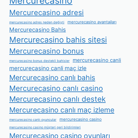
Mercurecasino
Mercurecasino adresi
mercurecasino avantajları
mercurecasino adres neden değişti
Mercurecasino Bahis
Mercurecasino bahis sitesi
Mercurecasino bonus
mercurecasino canli
mercurecasino bonus destekli bahisler
mercurecasino canli maç izle
Mercurecasino canlı bahis
Mercurecasino canlı casino
Mercurecasino canlı destek
Mercurecasino canlı maç izleme
mercurecasino casino
mercurecasino canlı oyuncular
mercurecasino casino müşteri geri bildirimleri
Mercurecasino casino oyunları