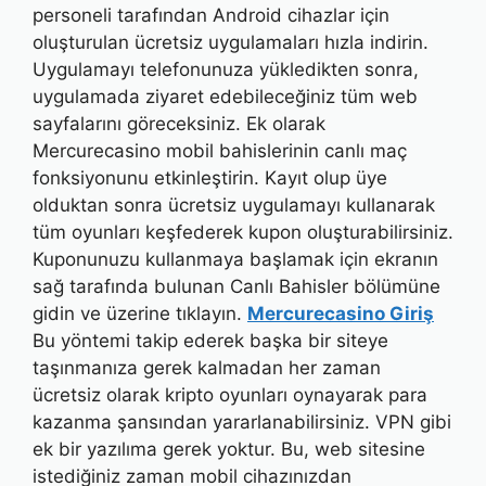
personeli tarafından Android cihazlar için
oluşturulan ücretsiz uygulamaları hızla indirin.
Uygulamayı telefonunuza yükledikten sonra,
uygulamada ziyaret edebileceğiniz tüm web
sayfalarını göreceksiniz. Ek olarak
Mercurecasino mobil bahislerinin canlı maç
fonksiyonunu etkinleştirin. Kayıt olup üye
olduktan sonra ücretsiz uygulamayı kullanarak
tüm oyunları keşfederek kupon oluşturabilirsiniz.
Kuponunuzu kullanmaya başlamak için ekranın
sağ tarafında bulunan Canlı Bahisler bölümüne
gidin ve üzerine tıklayın.
Mercurecasino Giriş
Bu yöntemi takip ederek başka bir siteye
taşınmanıza gerek kalmadan her zaman
ücretsiz olarak kripto oyunları oynayarak para
kazanma şansından yararlanabilirsiniz. VPN gibi
ek bir yazılıma gerek yoktur. Bu, web sitesine
istediğiniz zaman mobil cihazınızdan