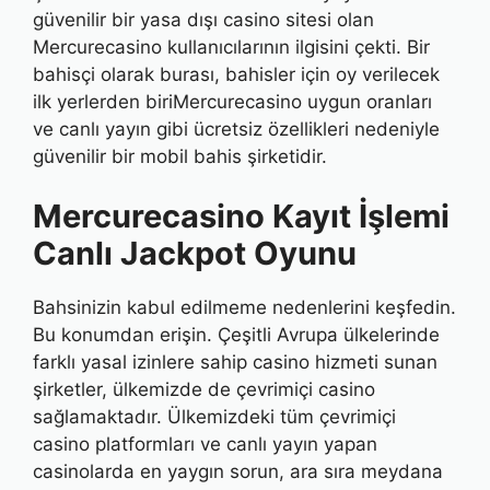
güvenilir bir yasa dışı casino sitesi olan
Mercurecasino kullanıcılarının ilgisini çekti. Bir
bahisçi olarak burası, bahisler için oy verilecek
ilk yerlerden biriMercurecasino uygun oranları
ve canlı yayın gibi ücretsiz özellikleri nedeniyle
güvenilir bir mobil bahis şirketidir.
Mercurecasino Kayıt İşlemi
Canlı Jackpot Oyunu
Bahsinizin kabul edilmeme nedenlerini keşfedin.
Bu konumdan erişin. Çeşitli Avrupa ülkelerinde
farklı yasal izinlere sahip casino hizmeti sunan
şirketler, ülkemizde de çevrimiçi casino
sağlamaktadır. Ülkemizdeki tüm çevrimiçi
casino platformları ve canlı yayın yapan
casinolarda en yaygın sorun, ara sıra meydana