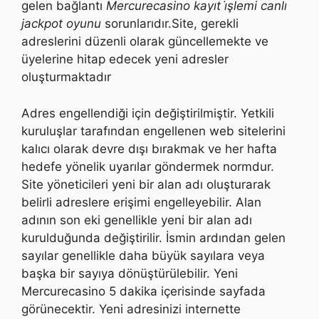
gelen bağlantı
Mercurecasino kayıt i̇şlemi canlı
jackpot oyunu
sorunlarıdır.Site, gerekli
adreslerini düzenli olarak güncellemekte ve
üyelerine hitap edecek yeni adresler
oluşturmaktadır
Adres engellendiği için değiştirilmiştir. Yetkili
kuruluşlar tarafından engellenen web sitelerini
kalıcı olarak devre dışı bırakmak ve her hafta
hedefe yönelik uyarılar göndermek normdur.
Site yöneticileri yeni bir alan adı oluşturarak
belirli adreslere erişimi engelleyebilir. Alan
adının son eki genellikle yeni bir alan adı
kurulduğunda değiştirilir. İsmin ardından gelen
sayılar genellikle daha büyük sayılara veya
başka bir sayıya dönüştürülebilir. Yeni
Mercurecasino 5 dakika içerisinde sayfada
görünecektir. Yeni adresinizi internette