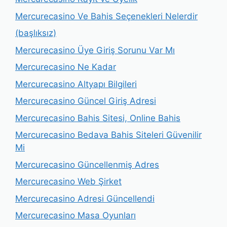
Mercurecasino Ve Bahis Seçenekleri Nelerdir
(başlıksız)
Mercurecasino Üye Giriş Sorunu Var Mı
Mercurecasino Ne Kadar
Mercurecasino Altyapı Bilgileri
Mercurecasino Güncel Giriş Adresi
Mercurecasino Bahis Sitesi, Online Bahis
Mercurecasino Bedava Bahis Siteleri Güvenilir
Mi
Mercurecasino Güncellenmiş Adres
Mercurecasino Web Şirket
Mercurecasino Adresi Güncellendi
Mercurecasino Masa Oyunları