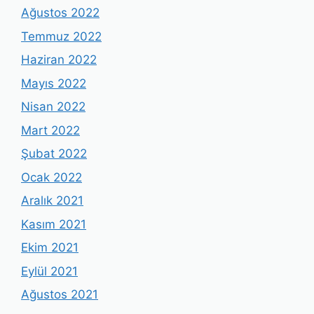
Ağustos 2022
Temmuz 2022
Haziran 2022
Mayıs 2022
Nisan 2022
Mart 2022
Şubat 2022
Ocak 2022
Aralık 2021
Kasım 2021
Ekim 2021
Eylül 2021
Ağustos 2021