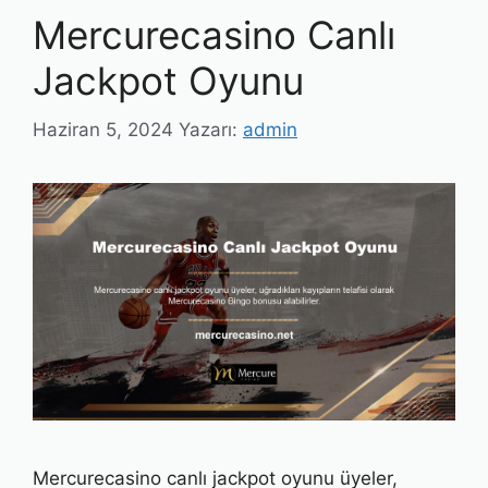
Mercurecasino Canlı
Jackpot Oyunu
Haziran 5, 2024
Yazarı:
admin
Mercurecasino canlı jackpot oyunu üyeler,