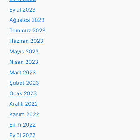
Eylül 2023
Ağustos 2023
Temmuz 2023
Haziran 2023
Mayıs 2023
Nisan 2023
Mart 2023
Şubat 2023
Ocak 2023
Aralık 2022
Kasım 2022
Ekim 2022
Eylül 2022