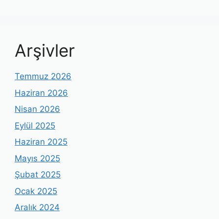
Arşivler
Temmuz 2026
Haziran 2026
Nisan 2026
Eylül 2025
Haziran 2025
Mayıs 2025
Şubat 2025
Ocak 2025
Aralık 2024