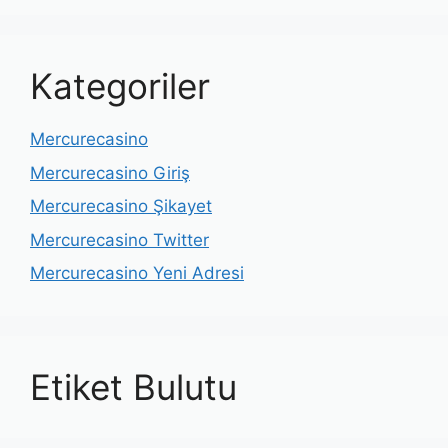
Kategoriler
Mercurecasino
Mercurecasino Giriş
Mercurecasino Şikayet
Mercurecasino Twitter
Mercurecasino Yeni Adresi
Etiket Bulutu