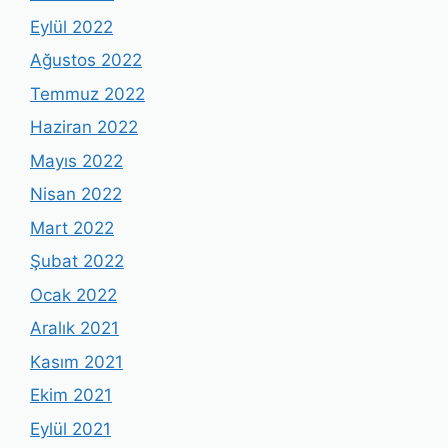
Eylül 2022
Ağustos 2022
Temmuz 2022
Haziran 2022
Mayıs 2022
Nisan 2022
Mart 2022
Şubat 2022
Ocak 2022
Aralık 2021
Kasım 2021
Ekim 2021
Eylül 2021