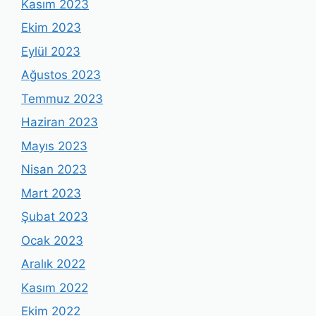
Kasım 2023
Ekim 2023
Eylül 2023
Ağustos 2023
Temmuz 2023
Haziran 2023
Mayıs 2023
Nisan 2023
Mart 2023
Şubat 2023
Ocak 2023
Aralık 2022
Kasım 2022
Ekim 2022