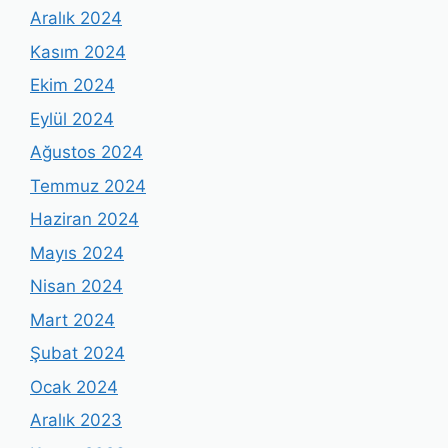
Aralık 2024
Kasım 2024
Ekim 2024
Eylül 2024
Ağustos 2024
Temmuz 2024
Haziran 2024
Mayıs 2024
Nisan 2024
Mart 2024
Şubat 2024
Ocak 2024
Aralık 2023