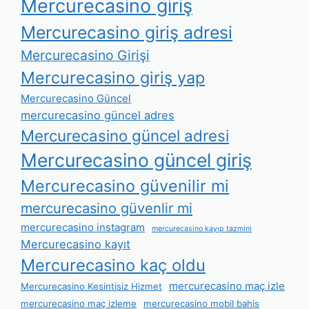
Mercurecasino giriş
Mercurecasino giriş adresi
Mercurecasino Girişi
Mercurecasino giriş yap
Mercurecasino Güncel
mercurecasino güncel adres
Mercurecasino güncel adresi
Mercurecasino güncel giriş
Mercurecasino güvenilir mi
mercurecasino güvenlir mi
mercurecasino instagram
mercurecasino kayıp tazmini
Mercurecasino kayıt
Mercurecasino kaç oldu
mercurecasino maç izle
Mercurecasino Kesintisiz Hizmet
mercurecasino maç izleme
mercurecasino mobil bahis