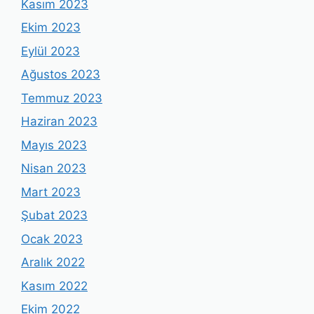
Kasım 2023
Ekim 2023
Eylül 2023
Ağustos 2023
Temmuz 2023
Haziran 2023
Mayıs 2023
Nisan 2023
Mart 2023
Şubat 2023
Ocak 2023
Aralık 2022
Kasım 2022
Ekim 2022