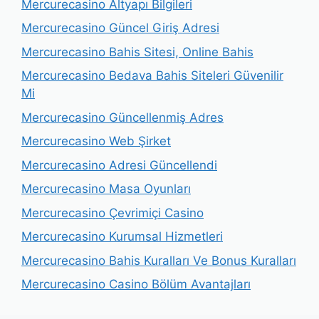
Mercurecasino Altyapı Bilgileri
Mercurecasino Güncel Giriş Adresi
Mercurecasino Bahis Sitesi, Online Bahis
Mercurecasino Bedava Bahis Siteleri Güvenilir
Mi
Mercurecasino Güncellenmiş Adres
Mercurecasino Web Şirket
Mercurecasino Adresi Güncellendi
Mercurecasino Masa Oyunları
Mercurecasino Çevrimiçi Casino
Mercurecasino Kurumsal Hizmetleri
Mercurecasino Bahis Kuralları Ve Bonus Kuralları
Mercurecasino Casino Bölüm Avantajları