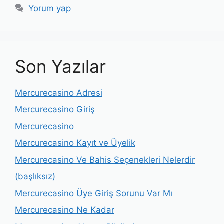
Yorum yap
Son Yazılar
Mercurecasino Adresi
Mercurecasino Giriş
Mercurecasino
Mercurecasino Kayıt ve Üyelik
Mercurecasino Ve Bahis Seçenekleri Nelerdir
(başlıksız)
Mercurecasino Üye Giriş Sorunu Var Mı
Mercurecasino Ne Kadar