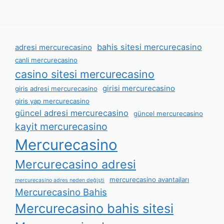
bahis sitesi mercurecasino
adresi mercurecasino
canli mercurecasino
casino sitesi mercurecasino
girisi mercurecasino
giris adresi mercurecasino
giris yap mercurecasino
güncel adresi mercurecasino
güncel mercurecasino
kayit mercurecasino
Mercurecasino
Mercurecasino adresi
mercurecasino avantajları
mercurecasino adres neden değişti
Mercurecasino Bahis
Mercurecasino bahis sitesi