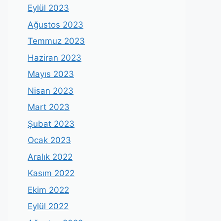
Eylül 2023
Ağustos 2023
Temmuz 2023
Haziran 2023
Mayıs 2023
Nisan 2023
Mart 2023
Şubat 2023
Ocak 2023
Aralık 2022
Kasım 2022
Ekim 2022
Eylül 2022