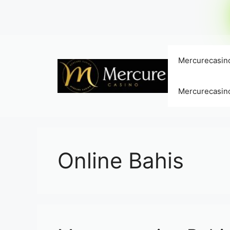
İçeriğe
atla
Mercurecasin
Mercurecasino
Online Bahis