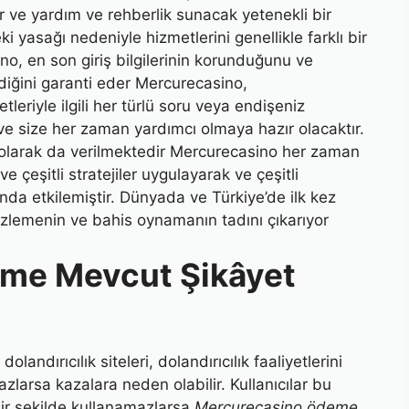
r ve yardım ve rehberlik sunacak yetenekli bir
 yasağı nedeniyle hizmetlerini genellikle farklı bir
o, en son giriş bilgilerinin korunduğunu ve
diğini garanti eder Mercurecasino,
tleriyle ilgili her türlü soru veya endişeniz
e size her zaman yardımcı olmaya hazır olacaktır.
olarak da verilmektedir Mercurecasino her zaman
e çeşitli stratejiler uygulayarak ve çeşitli
da etkilemiştir. Dünyada ve Türkiye’de ilk kez
 izlemenin ve bahis oynamanın tadını çıkarıyor
me Mevcut Şikâyet
andırıcılık siteleri, dolandırıcılık faaliyetlerini
azlarsa kazalara neden olabilir. Kullanıcılar bu
çbir şekilde kullanamazlarsa
Mercurecasino ödeme