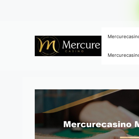
İçeriğe
atla
Mercurecasin
Mercurecasino