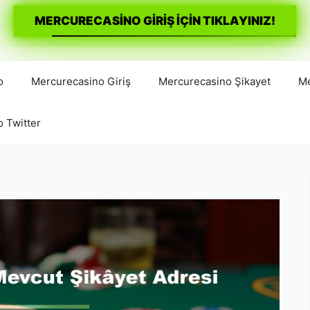
MERCURECASİNO GİRİŞ İÇİN TIKLAYINIZ!
o
Mercurecasino Giriş
Mercurecasino Şikayet
Me
 Twitter