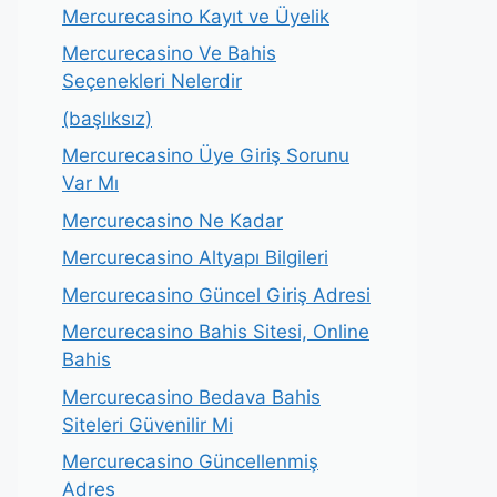
Mercurecasino Kayıt ve Üyelik
Mercurecasino Ve Bahis
Seçenekleri Nelerdir
(başlıksız)
Mercurecasino Üye Giriş Sorunu
Var Mı
Mercurecasino Ne Kadar
Mercurecasino Altyapı Bilgileri
Mercurecasino Güncel Giriş Adresi
Mercurecasino Bahis Sitesi, Online
Bahis
Mercurecasino Bedava Bahis
Siteleri Güvenilir Mi
Mercurecasino Güncellenmiş
Adres