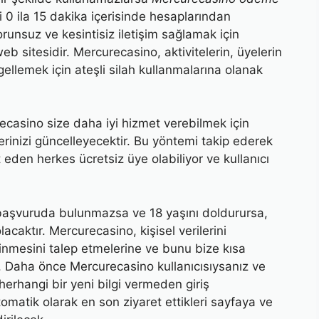
ri 0 ila 15 dakika içerisinde hesaplarından
orunsuz ve kesintisiz iletişim sağlamak için
 web sitesidir. Mercurecasino, aktivitelerin, üyelerin
ellemek için ateşli silah kullanmalarına olanak
asino size daha iyi hizmet verebilmek için
ilerinizi güncelleyecektir. Bu yöntemi takip ederek
den herkes ücretsiz üye olabiliyor ve kullanıcı
başvuruda bulunmazsa ve 18 yaşını doldurursa,
lacaktır. Mercurecasino, kişisel verilerini
ilinmesini talep etmelerine ve bunu bize kısa
. Daha önce Mercurecasino kullanıcısıysanız ve
 herhangi bir yeni bilgi vermeden giriş
otomatik olarak en son ziyaret ettikleri sayfaya ve