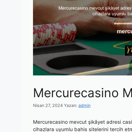
Mercurecasino M
Nisan 27, 2024
Yazarı:
admin
Mercurecasino mevcut şikâyet adresi casino
cihazlara uyumlu bahis sitelerini tercih e