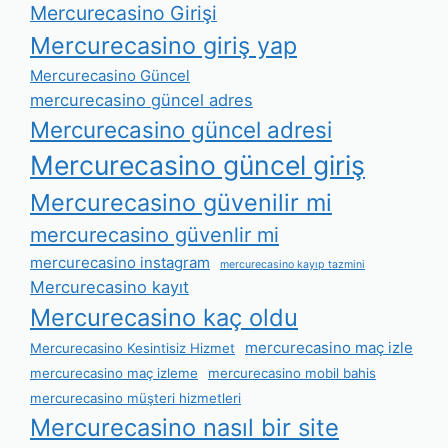
Mercurecasino Girişi
Mercurecasino giriş yap
Mercurecasino Güncel
mercurecasino güncel adres
Mercurecasino güncel adresi
Mercurecasino güncel giriş
Mercurecasino güvenilir mi
mercurecasino güvenlir mi
mercurecasino instagram
mercurecasino kayıp tazmini
Mercurecasino kayıt
Mercurecasino kaç oldu
mercurecasino maç izle
Mercurecasino Kesintisiz Hizmet
mercurecasino maç izleme
mercurecasino mobil bahis
mercurecasino müşteri hizmetleri
Mercurecasino nasıl bir site