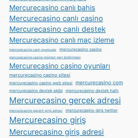
Mercurecasino canlı bahis
Mercurecasino canlı casino
Mercurecasino canlı destek
Mercurecasino canlı maç izleme
mercurecasino casino
mercurecasino canlı oyuncular
mercurecasino casino müşteri geri bildirimleri
Mercurecasino casino oyunları
mercurecasino casino sitesi
mercurecasino com
mercurecasino casino web sitesi
mercurecasino destek ekibi
mercurecasino destek hattı
Mercurecasino gerçek adresi
mercurecasino giris twitter
mercurecasino geçerli giriş adresi
Mercurecasino giriş
Mercurecasino giriş adresi