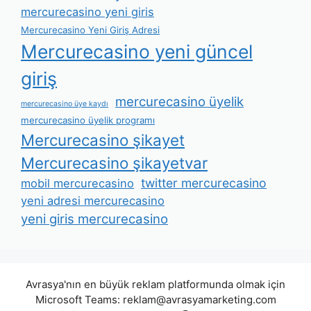
mercurecasino yeni giris
Mercurecasino Yeni Giriş Adresi
Mercurecasino yeni güncel
giriş
mercurecasino üyelik
mercurecasino üye kaydı
mercurecasino üyelik programı
Mercurecasino şikayet
Mercurecasino şikayetvar
twitter mercurecasino
mobil mercurecasino
yeni adresi mercurecasino
yeni giris mercurecasino
Avrasya'nın en büyük reklam platformunda olmak için
Microsoft Teams:
reklam@avrasyamarketing.com