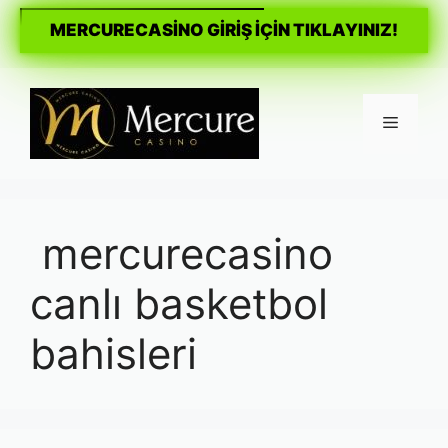
MERCURECASİNO GİRİŞ İÇİN TIKLAYINIZ!
İçeriğe
atla
Menü
mercurecasino
canlı basketbol
bahisleri