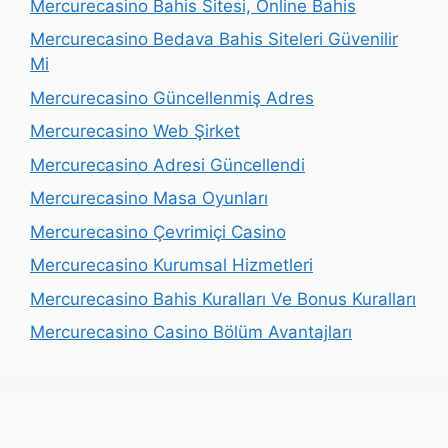
Mercurecasino Bahis Sitesi, Online Bahis
Mercurecasino Bedava Bahis Siteleri Güvenilir
Mi
Mercurecasino Güncellenmiş Adres
Mercurecasino Web Şirket
Mercurecasino Adresi Güncellendi
Mercurecasino Masa Oyunları
Mercurecasino Çevrimiçi Casino
Mercurecasino Kurumsal Hizmetleri
Mercurecasino Bahis Kuralları Ve Bonus Kuralları
Mercurecasino Casino Bölüm Avantajları