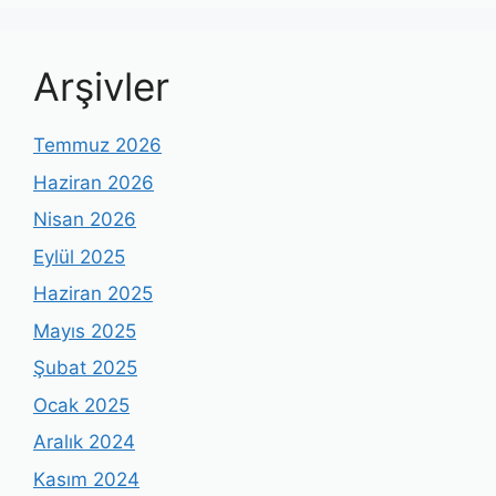
Arşivler
Temmuz 2026
Haziran 2026
Nisan 2026
Eylül 2025
Haziran 2025
Mayıs 2025
Şubat 2025
Ocak 2025
Aralık 2024
Kasım 2024