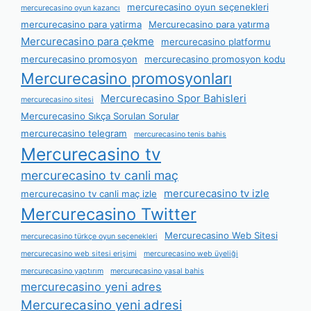
mercurecasino oyun seçenekleri
mercurecasino oyun kazancı
mercurecasino para yatirma
Mercurecasino para yatırma
Mercurecasino para çekme
mercurecasino platformu
mercurecasino promosyon
mercurecasino promosyon kodu
Mercurecasino promosyonları
Mercurecasino Spor Bahisleri
mercurecasino sitesi
Mercurecasino Sıkça Sorulan Sorular
mercurecasino telegram
mercurecasino tenis bahis
Mercurecasino tv
mercurecasino tv canli maç
mercurecasino tv izle
mercurecasino tv canli maç izle
Mercurecasino Twitter
Mercurecasino Web Sitesi
mercurecasino türkçe oyun seçenekleri
mercurecasino web sitesi erişimi
mercurecasino web üyeliği
mercurecasino yaptırım
mercurecasino yasal bahis
mercurecasino yeni adres
Mercurecasino yeni adresi