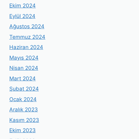
Ekim 2024
Eylül 2024
Ağustos 2024
Temmuz 2024
Haziran 2024
Mayıs 2024
Nisan 2024
Mart 2024
Şubat 2024
Ocak 2024
Aralık 2023
Kasım 2023
Ekim 2023