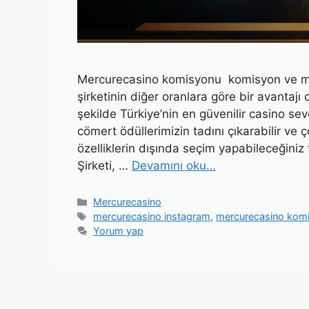
Mercurecasino komisyonu komisyon ve min
şirketinin diğer oranlara göre bir avanta
şekilde Türkiye’nin en güvenilir casino seve
cömert ödüllerimizin tadını çıkarabilir ve 
özelliklerin dışında seçim yapabileceğiniz 
Şirketi, …
Devamını oku…
Kategoriler
Mercurecasino
Etiketler
mercurecasino instagram
,
mercurecasino kom
Yorum yap