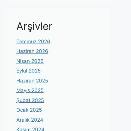
Arşivler
Temmuz 2026
Haziran 2026
Nisan 2026
Eylül 2025
Haziran 2025
Mayıs 2025
Şubat 2025
Ocak 2025
Aralık 2024
Kasım 2024