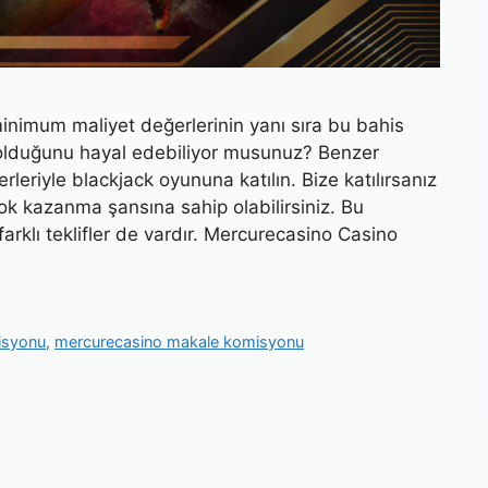
imum maliyet değerlerinin yanı sıra bu bahis
jı olduğunu hayal edebiliyor musunuz? Benzer
rleriyle blackjack oyununa katılın. Bize katılırsanız
çok kazanma şansına sahip olabilirsiniz. Bu
farklı teklifler de vardır. Mercurecasino Casino
isyonu
,
mercurecasino makale komisyonu