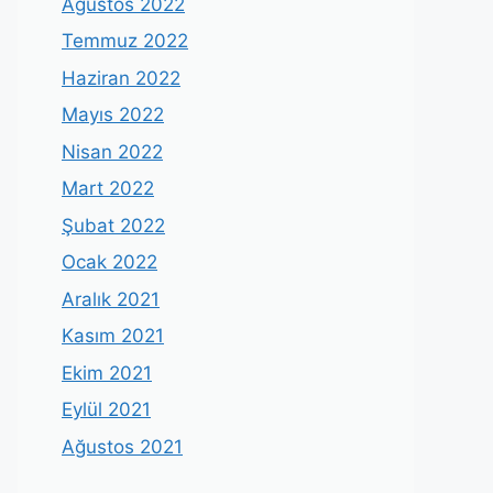
Ağustos 2022
Temmuz 2022
Haziran 2022
Mayıs 2022
Nisan 2022
Mart 2022
Şubat 2022
Ocak 2022
Aralık 2021
Kasım 2021
Ekim 2021
Eylül 2021
Ağustos 2021