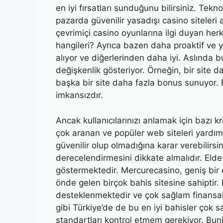
en iyi fırsatları sunduğunu bilirsiniz. Tekn
pazarda güvenilir yasadışı casino siteleri 
çevrimiçi casino oyunlarına ilgi duyan herke
hangileri? Ayrıca bazen daha proaktif ve ya
alıyor ve diğerlerinden daha iyi. Aslında b
değişkenlik gösteriyor. Örneğin, bir site
başka bir site daha fazla bonus sunuyor
imkansızdır.
Ancak kullanıcılarınızı anlamak için bazı kr
çok aranan ve popüler web siteleri yardım
güvenilir olup olmadığına karar verebilirs
derecelendirmesini dikkate almalıdır. Elde
göstermektedir. Mercurecasino, geniş bi
önde gelen birçok bahis sitesine sahiptir. 
desteklenmektedir ve çok sağlam finansal
gibi Türkiye’de de bu en iyi bahisler çok s
standartları kontrol etmem gerekiyor. Bunla