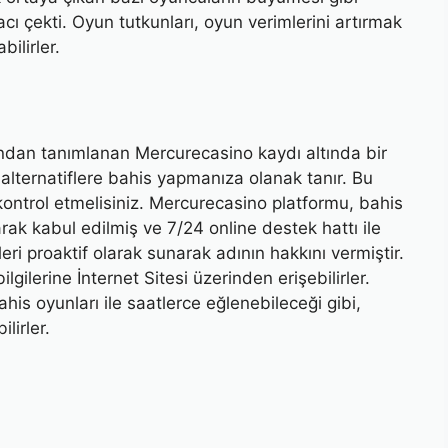
ı çekti. Oyun tutkunları, oyun verimlerini artırmak
bilirler.
ından tanımlanan Mercurecasino kaydı altında bir
er alternatiflere bahis yapmanıza olanak tanır. Bu
kontrol etmelisiniz. Mercurecasino platformu, bahis
arak kabul edilmiş ve 7/24 online destek hattı ile
eri proaktif olarak sunarak adının hakkını vermiştir.
gilerine İnternet Sitesi üzerinden erişebilirler.
his oyunları ile saatlerce eğlenebileceği gibi,
lirler.