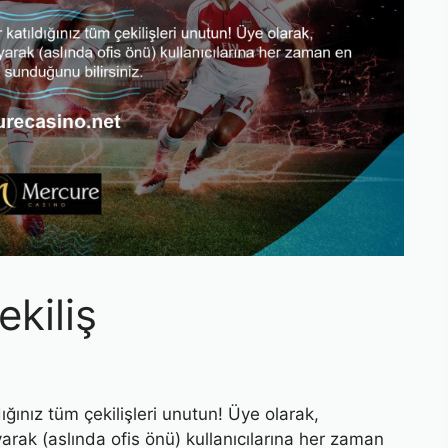
kiliş
ğınız tüm çekilişleri unutun! Üye olarak,
arak (aslında ofis önü) kullanıcılarına her zaman