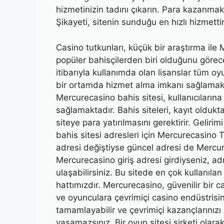
hizmetinizin tadını çıkarın. Para kazanmak
Şikayeti, sitenin sunduğu en hızlı hizmettir
Casino tutkunları, küçük bir araştırma ile
popüler bahisçilerden biri olduğunu görece
itibarıyla kullanımda olan lisanslar tüm oy
bir ortamda hizmet alma imkanı sağlamakta
Mercurecasino bahis sitesi, kullanıcılarına
sağlamaktadır. Bahis siteleri, kayıt oldukt
siteye para yatırılmasını gerektirir. Gelirim
bahis sitesi adresleri için Mercurecasino Tw
adresi değiştiyse güncel adresi de Mercur
Mercurecasino giriş adresi girdiyseniz, ad
ulaşabilirsiniz. Bu sitede en çok kullanılan
hattımızdır. Mercurecasino, güvenilir bir 
ve oyunculara çevrimiçi casino endüstrisin
tamamlayabilir ve çevrimiçi kazançlarınız
yaşamazsınız. Bir oyun sitesi şirketi olar