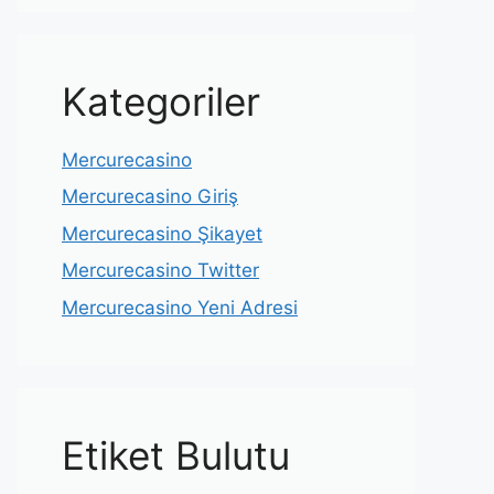
Kategoriler
Mercurecasino
Mercurecasino Giriş
Mercurecasino Şikayet
Mercurecasino Twitter
Mercurecasino Yeni Adresi
Etiket Bulutu