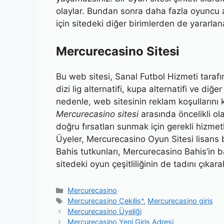
olaylar. Bundan sonra daha fazla oyuncu ac
için sitedeki diğer birimlerden de yararlana
Mercurecasino Sitesi
Bu web sitesi, Sanal Futbol Hizmeti taraf
dizi lig alternatifi, kupa alternatifi ve diğ
nedenle, web sitesinin reklam koşullarını 
Mercurecasino sitesi
arasında öncelikli ol
doğru fırsatları sunmak için gerekli hizmetl
Üyeler, Mercurecasino Oyun Sitesi lisans bil
Bahis tutkunları, Mercurecasino Bahis’in ba
sitedeki oyun çeşitliliğinin de tadını çıkarabi
Kategoriler
Mercurecasino
Etiketler
Mercurecasino Çekiliş^
,
Mercurecasino giriş
Mercurecasino Üyeliği
Mercurecasino Yeni Giriş Adresi