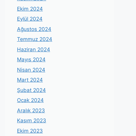
Ekim 2024
Eylül 2024
Ağustos 2024
Temmuz 2024
Haziran 2024
Mayıs 2024
Nisan 2024
Mart 2024
Şubat 2024
Ocak 2024
Aralık 2023
Kasım 2023
Ekim 2023