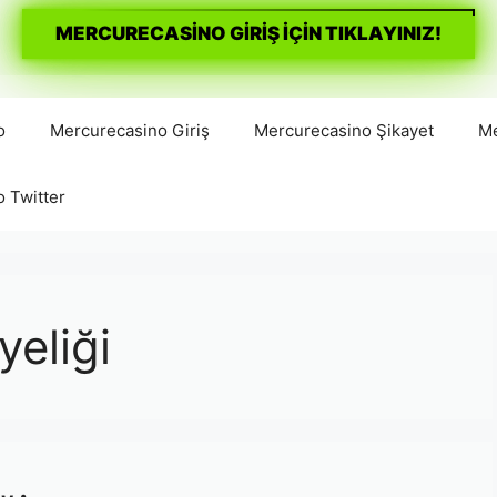
MERCURECASİNO GİRİŞ İÇİN TIKLAYINIZ!
o
Mercurecasino Giriş
Mercurecasino Şikayet
Me
 Twitter
eliği