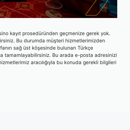
sino kayıt prosedüründen geçmenize gerek yok.
lirsiniz. Bu durumda müşteri hizmetlerimizden
sayfanın sağ üst köşesinde bulunan Türkçe
ca tamamlayabilirsiniz. Bu arada e-posta adresinizi
izmetlerimiz aracılığıyla bu konuda gerekli bilgileri