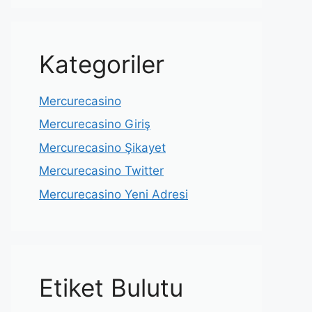
Kategoriler
Mercurecasino
Mercurecasino Giriş
Mercurecasino Şikayet
Mercurecasino Twitter
Mercurecasino Yeni Adresi
Etiket Bulutu