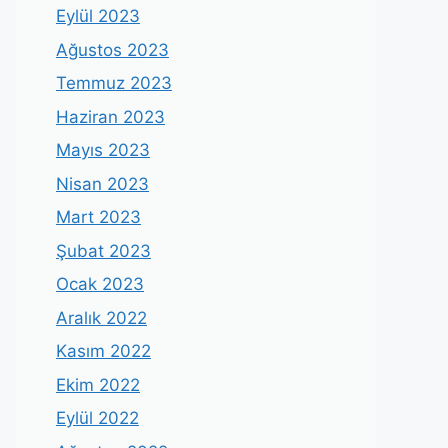
Eylül 2023
Ağustos 2023
Temmuz 2023
Haziran 2023
Mayıs 2023
Nisan 2023
Mart 2023
Şubat 2023
Ocak 2023
Aralık 2022
Kasım 2022
Ekim 2022
Eylül 2022