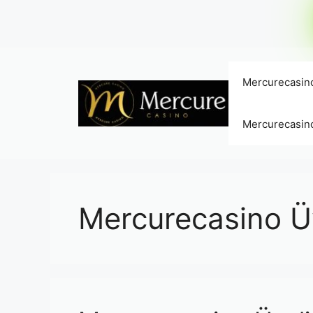
İçeriğe
atla
Mercurecasin
Mercurecasino
Mercurecasino Üy