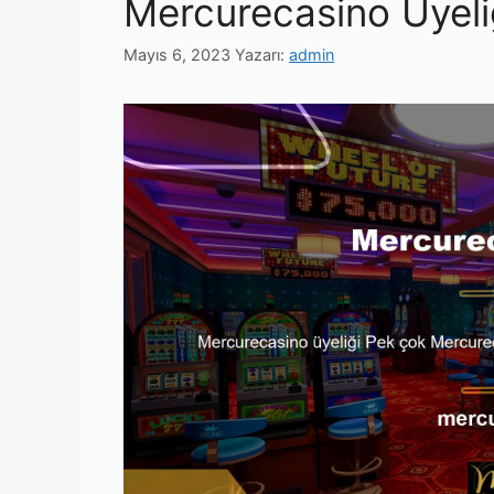
Mercurecasino Üyeli
Mayıs 6, 2023
Yazarı:
admin