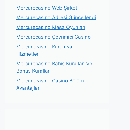
Mercurecasino Web Şirket
Mercurecasino Adresi Güncellendi
Mercurecasino Masa Oyunları
Mercurecasino Çevrimiçi Casino
Mercurecasino Kurumsal
Hizmetleri
Mercurecasino Bahis Kuralları Ve
Bonus Kuralları
Mercurecasino Casino Bölüm
Avantajları