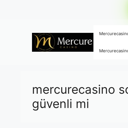
İçeriğe
atla
Mercurecasin
Mercurecasino
mercurecasino s
güvenli mi