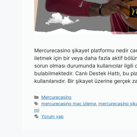
Mercurecasino şikayet platformu nedir can
iletmek için bir veya daha fazla aktif bölü
sorun olması durumunda kullanıcılar ilgil
bulabilmektedir. Canlı Destek Hattı, bu pla
kullanılanıdır. Bir şikayet üzerine gerçek
Kategoriler
Mercurecasino
Etiketler
mercurecasino maç izleme
,
mercurecasino şika
mi
Yorum yap