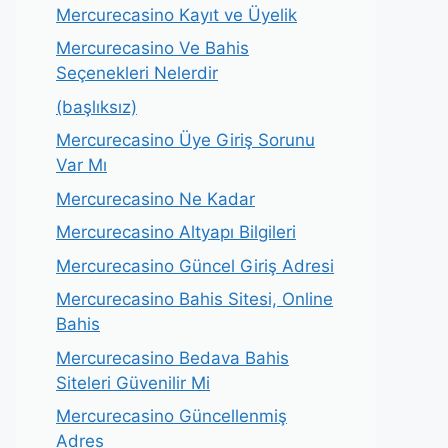
Mercurecasino Kayıt ve Üyelik
Mercurecasino Ve Bahis
Seçenekleri Nelerdir
(başlıksız)
Mercurecasino Üye Giriş Sorunu
Var Mı
Mercurecasino Ne Kadar
Mercurecasino Altyapı Bilgileri
Mercurecasino Güncel Giriş Adresi
Mercurecasino Bahis Sitesi, Online
Bahis
Mercurecasino Bedava Bahis
Siteleri Güvenilir Mi
Mercurecasino Güncellenmiş
Adres