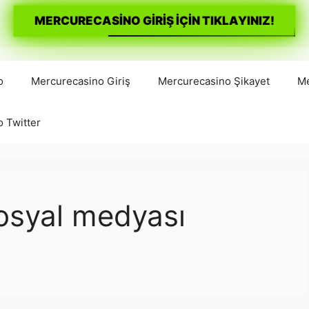
MERCURECASİNO GİRİŞ İÇİN TIKLAYINIZ!
o
Mercurecasino Giriş
Mercurecasino Şikayet
Me
 Twitter
osyal medyası