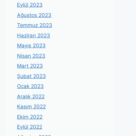
Eylül 2023
Ağustos 2023
Temmuz 2023
Haziran 2023
Mayıs 2023
Nisan 2023
Mart 2023
Şubat 2023
Ocak 2023
Aralık 2022
Kasım 2022
Ekim 2022
Eylül 2022